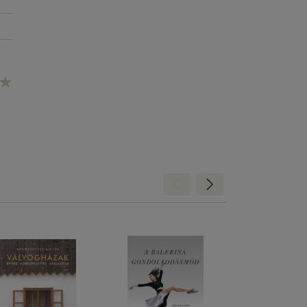
Hátra
Előre