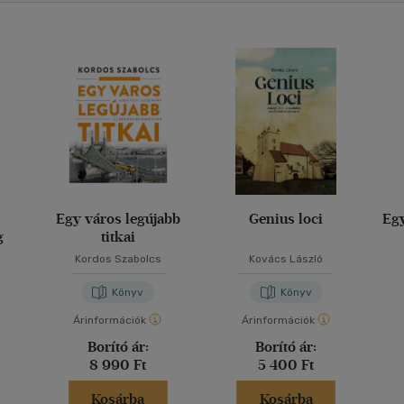
l
Egy város legújabb
Genius loci
Egy
g
titkai
Kordos Szabolcs
Kovács László
Könyv
Könyv
Árinformációk
Árinformációk
Borító ár:
Borító ár:
8 990 Ft
5 400 Ft
Kosárba
Kosárba