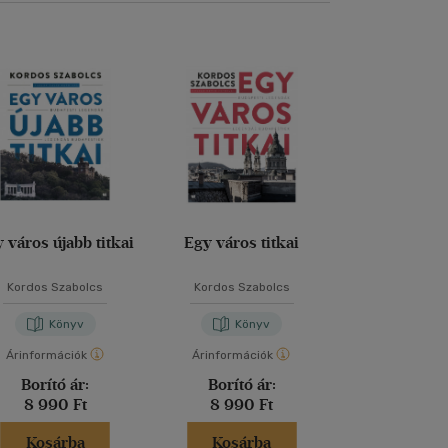
 város újabb titkai
Egy város titkai
Kordos Szabolcs
Kordos Szabolcs
Könyv
Könyv
Árinformációk
Árinformációk
Borító ár:
Borító ár:
8 990 Ft
8 990 Ft
Kosárba
Kosárba