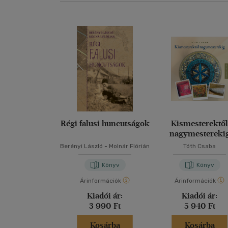
Régi falusi huncutságok
Kismesterektő
nagymestereki
Berényi László
-
Molnár Flórián
Tóth Csaba
Könyv
Könyv
Árinformációk
Árinformációk
Kiadói ár:
Kiadói ár:
3 990 Ft
5 940 Ft
Kosárba
Kosárba