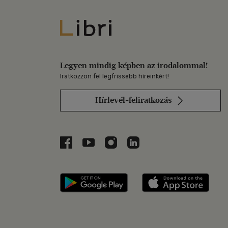
Libri
Legyen mindig képben az irodalommal!
Iratkozzon fel legfrissebb híreinkért!
Hírlevél-feliratkozás
Libri a Facebookon
Libri a Youtube-on
Libri az Instagramon
Libri a LinkedInen
Libri applikáció Szerezd m
Libri