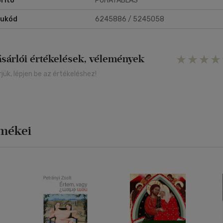
rító
PUHATÁBLÁS
rukód
6245886 / 5245058
ásárlói értékelések, vélemények
rjük, lépjen be az értékeléshez!
rmékei