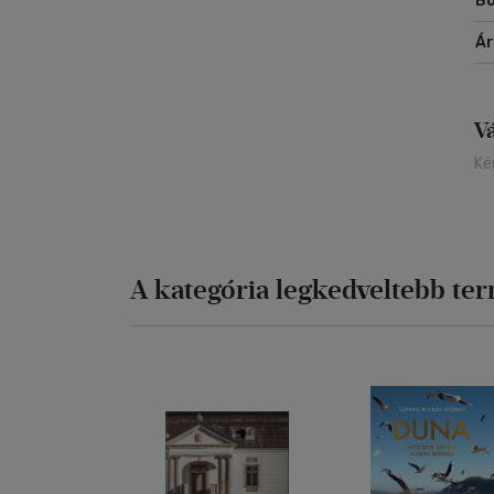
Bo
Á
V
Ké
A kategória legkedveltebb te