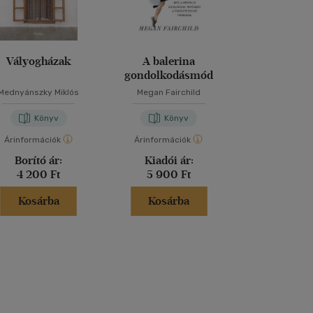
Vályogházak
A balerina
Ezt a könyv
gondolkodásmód
elolvasnod,
fotókat akarsz
Mednyánszky Miklós
Megan Fairchild
Henry Car
Könyv
Könyv
Kön
Árinformációk
Árinformációk
Árinformáci
Borító ár:
Kiadói ár:
Borító 
4 200 Ft
5 900 Ft
6 995 
Kosárba
Kosárba
Kosár