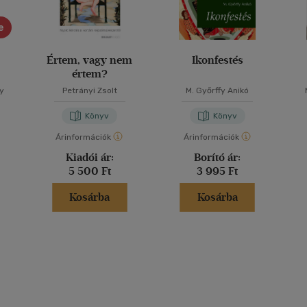
e
Értem, vagy nem
Ikonfestés
értem?
y
Petrányi Zsolt
M. Győrffy Anikó
Könyv
Könyv
Árinformációk
Árinformációk
Kiadói ár:
Borító ár:
5 500 Ft
3 995 Ft
Kosárba
Kosárba