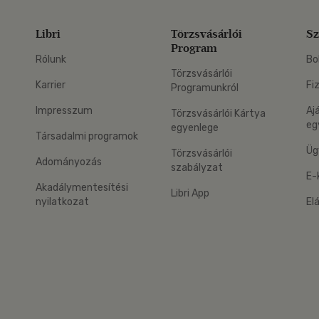
Libri
Törzsvásárlói
Sz
Program
Rólunk
Bo
Törzsvásárlói
Karrier
Fi
Programunkról
Impresszum
Aj
Törzsvásárlói Kártya
eg
egyenlege
Társadalmi programok
Üg
Törzsvásárlói
Adományozás
szabályzat
E-
Akadálymentesítési
Libri App
nyilatkozat
El
eg: Google Play
 applikáció Letölthető az App Store-ból