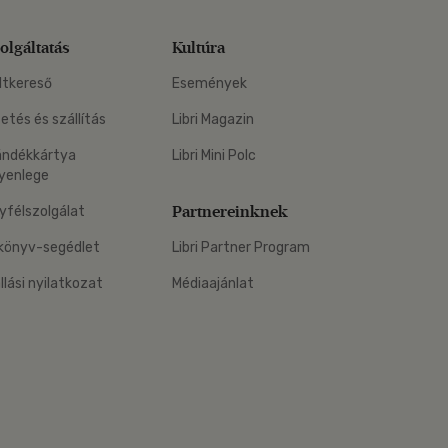
olgáltatás
Kultúra
ltkereső
Események
zetés és szállítás
Libri Magazin
ándékkártya
Libri Mini Polc
yenlege
Partnereinknek
yfélszolgálat
könyv-segédlet
Libri Partner Program
állási nyilatkozat
Médiaajánlat