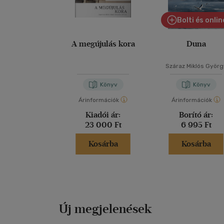
Bolti és onlin
A megújulás kora
Duna
Száraz Miklós Györg
Könyv
Könyv
Árinformációk
Árinformációk
Kiadói ár:
Borító ár:
23 000 Ft
6 995 Ft
Kosárba
Kosárba
Új megjelenések