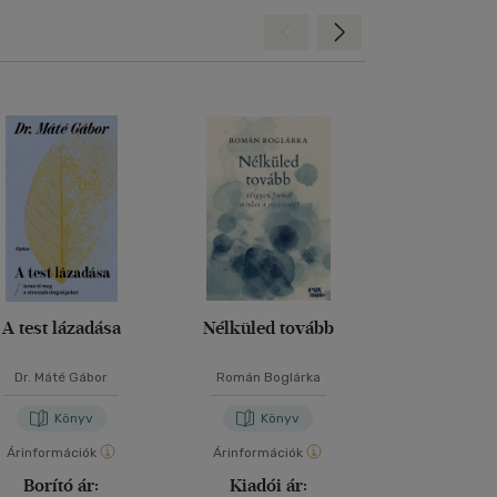
Hátra
Előre
A test lázadása
Nélküled tovább
Elmélked
Dr. Máté Gábor
Román Boglárka
Marcus Aur
Könyv
Könyv
Kön
Árinformációk
Árinformációk
Árinformáci
Borító ár:
Kiadói ár:
Borító 