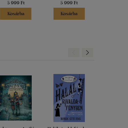
5 999 Ft
5 999 Ft
2 499 
Kosárba
Kosárba
Kosár
Hátra
Előre