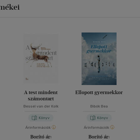
rmékei
A test mindent
Ellopott gyermekkor
számontart
Bessel van der Kolk
Bibók Bea
Könyv
Könyv
Árinformációk
Árinformációk
Borító ár:
Borító ár: