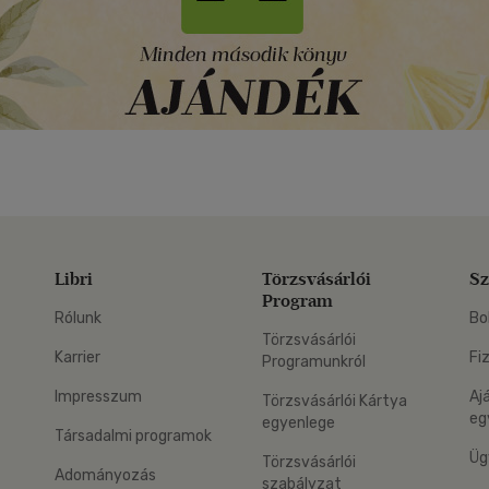
Libri
Törzsvásárlói
Sz
Program
Rólunk
Bo
Törzsvásárlói
Karrier
Fi
Programunkról
Impresszum
Aj
Törzsvásárlói Kártya
eg
egyenlege
Társadalmi programok
Üg
Törzsvásárlói
Adományozás
szabályzat