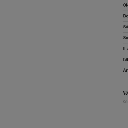
Ol
Bo
Sú
So
Il
IS
Á
V
Ké