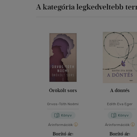
A kategória legkedveltebb te
Örökölt sors
A döntés
Orvos-Tóth Noémi
Edith Eva Eger
Könyv
Könyv
Árinformációk
Árinformációk
Borító ár:
Borító ár: