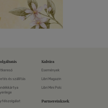
olgáltatás
Kultúra
ltkereső
Események
zetés és szállítás
Libri Magazin
ándékkártya
Libri Mini Polc
yenlege
Partnereinknek
yfélszolgálat