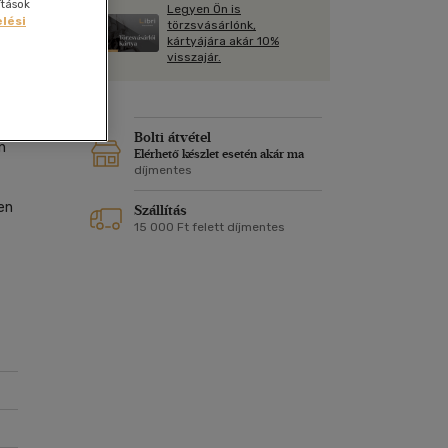
Kártya
ítások
Legyen Ön is
Vallás, mitológia
lési
m
törzsvásárlónk,
Képeslap
kártyájára akár 10%
és Természet
visszajár.
yv
Naptár
k
Papír, írószer
ok
Bolti átvétel
n
Elérhető készlet esetén akár ma
díjmentes
en
Szállítás
15 000 Ft felett díjmentes