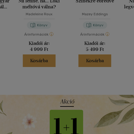
agyar
Mi lenne, ha... Loki
Színekre ébredve
Ni
ály
méltóvá válna?
legv
g
Madeleine Roux
Mazey Eddings
Könyv
Könyv
Árinformációk
Árinformációk
Kiadói ár:
Kiadói ár:
4 999 Ft
5 499 Ft
Kosárba
Kosárba