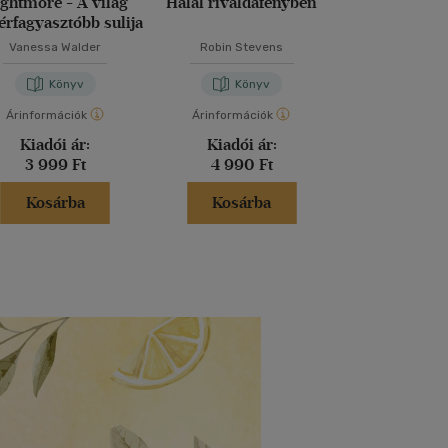
ghtmore - A világ
Halál rivaldafényben
Dragalád vi
érfagyasztóbb sulija
Vanessa Walder
Robin Stevens
M. Kácsor Z
Könyv
Könyv
Kön
Árinformációk
Árinformációk
Árinformáci
Kiadói ár:
Kiadói ár:
Kiadói 
3 999 Ft
4 990 Ft
5 299 
Kosárba
Kosárba
Kosár