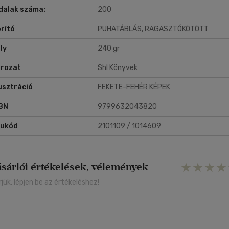
dalak száma:
200
rító
PUHATÁBLÁS, RAGASZTÓKÖTÖTT
ly
240 gr
rozat
Shl Könyvek
lusztráció
FEKETE-FEHÉR KÉPEK
BN
9799632043820
rukód
2101109 / 1014609
ásárlói értékelések, vélemények
rjük, lépjen be az értékeléshez!