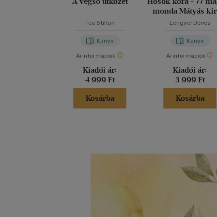
A végső ütközet
Hősök kora - 77 m
monda Mátyás kir
korától 1848-i
Tea Stilton
Lengyel Dénes
Könyv
Könyv
Árinformációk
Árinformációk
Kiadói ár:
Kiadói ár:
4 999 Ft
3 999 Ft
Kosárba
Kosárba