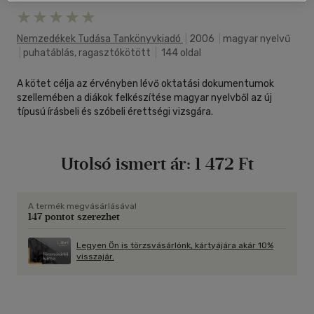
Nemzedékek Tudása Tankönyvkiadó
|
2006
|
magyar nyelvű
|
puhatáblás, ragasztókötött
|
144 oldal
A kötet célja az érvényben lévő oktatási dokumentumok
szellemében a diákok felkészítése magyar nyelvből az új
típusú írásbeli és szóbeli érettségi vizsgára.
Utolsó ismert ár:
1 472 Ft
A termék megvásárlásával
147 pontot szerezhet
Legyen Ön is törzsvásárlónk, kártyájára akár 10%
visszajár.