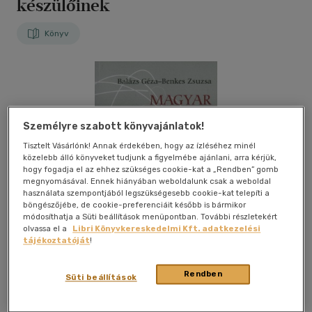
készülőinek
Könyv
Személyre szabott könyvajánlatok!
Tisztelt Vásárlónk! Annak érdekében, hogy az ízléséhez minél
közelebb álló könyveket tudjunk a figyelmébe ajánlani, arra kérjük,
hogy fogadja el az ehhez szükséges cookie-kat a „Rendben” gomb
megnyomásával. Ennek hiányában weboldalunk csak a weboldal
használata szempontjából legszükségesebb cookie-kat telepíti a
böngészőjébe, de cookie-preferenciáit később is bármikor
módosíthatja a Süti beállítások menüpontban. További részletekért
olvassa el a
Libri Könyvkereskedelmi Kft. adatkezelési
tájékoztatóját
!
Rendben
Süti beállítások
Kívánságlistához adom
Megosztom