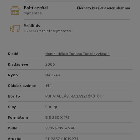
Bolti átvétel
Elérhető készlet esetén akár ma
díjmentes
Szállítás
15 000 Ft felett díjmentes
Kiadó
Nemzedékek Tudása Tankönyvkiadó
Kiadás éve
2006
Nyelv
MAGYAR
Oldalak száma:
144
Borító
PUHATÁBLÁS, RAGASZTÓKÖTÖTT
Súly
200 gr
Formátum
B 5 250 X 175
ISBN
9789631956948
Árukód
2119257 / 1019974