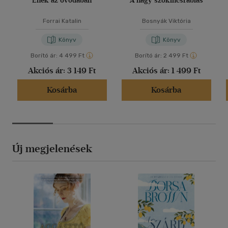
Ének az óvodában
A nagy szókincsrablás
Forrai Katalin
Bosnyák Viktória
Könyv
Könyv
Borító ár:
4 499 Ft
Borító ár:
2 499 Ft
Akciós ár:
3 149 Ft
Akciós ár:
1 499 Ft
Kosárba
Kosárba
Új megjelenések