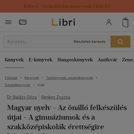
Kulacs / strandtáska most csak 1499 Ft!
Törzsvásárlói Kártya adatai
Részletes keresés
Könyvek
E-könyvek
Hangoskönyvek
Antikvár
Zene,
Főoldal
Könyvek
Tankönyvek, segédkönyvek
Segédkönyvek
Diák
Dr. Balázs Géza
|
Benkes Zsuzsa
Magyar nyelv - Az önálló felkészülés
útjai
- A gimnáziumok és a
szakközépiskolák érettségire