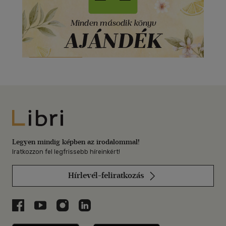
Libri
Legyen mindig képben az irodalommal!
Iratkozzon fel legfrissebb híreinkért!
Hírlevél-feliratkozás
Libri a Facebookon
Libri a Youtube-on
Libri az Instagramon
Libri a LinkedInen