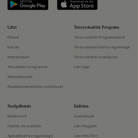
Libri applikáció Szerezd meg: Google P
Libri applikáció 
Libri
Törzsvásárlói Program
Rólunk
Törzsvásárlói Programunkról
Karrier
Törzsvásárlói Kártya egyenlege
Impresszum
Törzsvásárlói szabályzat
Társadalmi programok
Libri App
Adományozás
Akadálymentesítési nyilatkozat
Szolgáltatás
Kultúra
Boltkereső
Események
Fizetés és szállítás
Libri Magazin
Ajándékkártya egyenlege
Libri Mini Polc