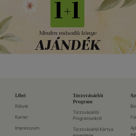
Libri
Törzsvásárlói
Sz
Program
Rólunk
Bo
Törzsvásárlói
Karrier
Fi
Programunkról
Impresszum
Aj
Törzsvásárlói Kártya
eg
egyenlege