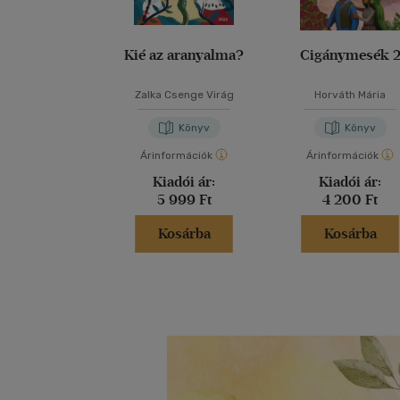
Kié az aranyalma?
Cigánymesék 
Zalka Csenge Virág
Horváth Mária
Könyv
Könyv
Árinformációk
Árinformációk
Kiadói ár:
Kiadói ár:
5 999 Ft
4 200 Ft
Kosárba
Kosárba