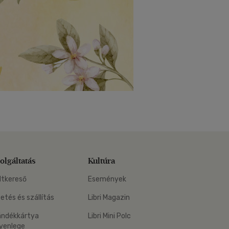
olgáltatás
Kultúra
ltkereső
Események
zetés és szállítás
Libri Magazin
ándékkártya
Libri Mini Polc
yenlege