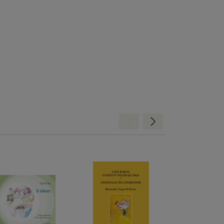
Hátra
Előre