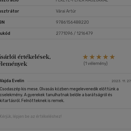
lusztráció
FEKETE-FEHÉR RAJZOKKAL
lusztrátor
Várai Artúr
BN
9786156488220
rukód
2771096 / 1216479
ásárlói értékelések,
élemények
(1 vélemény)
Vajda Evelin
2023. 11. 27
Csodaszép kis mese. Olvasás közben megelevenedik előttünk a
cselekmény. A gyerekek tanulhatnak belőle a barátságról és
kitartásról. Felnőtteknek is remek.
Kérjük, lépjen be az értékeléshez!