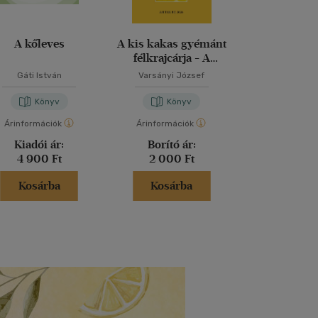
A kőleves
A kis kakas gyémánt
Az aranyszőr
félkrajcárja - A
kismalac és a farkasok
Gáti István
Varsányi József
Varsányi J
Könyv
Könyv
Kön
Árinformációk
Árinformációk
Árinformáci
Kiadói ár:
Borító ár:
Borító 
4 900 Ft
2 000 Ft
2 000 
Kosárba
Kosárba
Kosár