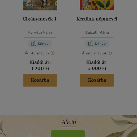
2
Cigánymesék 1.
Kertünk népmeséi
Horváth Mária
Bajzáth Mária
Könyv
Könyv
Árinformációk
Árinformációk
Kiadói ár:
Kiadói ár:
4 200 Ft
5 999 Ft
Kosárba
Kosárba