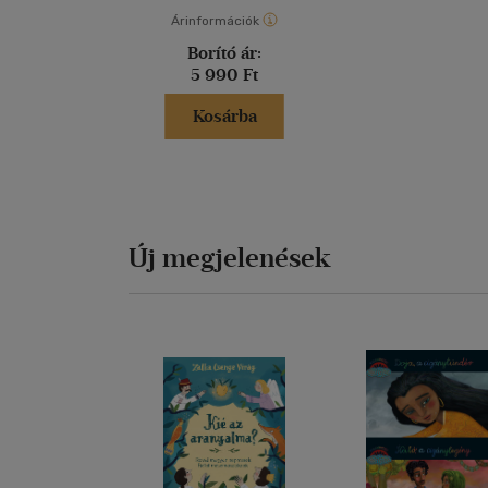
Árinformációk
Borító ár:
5 990 Ft
Kosárba
Új megjelenések