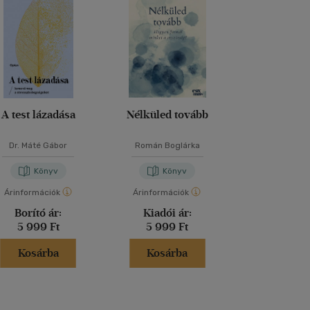
A test lázadása
Nélküled tovább
Elmélked
Dr. Máté Gábor
Román Boglárka
Marcus Aur
Könyv
Könyv
Kön
Árinformációk
Árinformációk
Árinformáci
Borító ár:
Kiadói ár:
Borító 
5 999 Ft
5 999 Ft
2 499 
Kosárba
Kosárba
Kosár