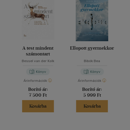
A test mindent
Ellopott gyermekkor
számontart
Bessel van der Kolk
Bibók Bea
Könyv
Könyv
Árinformációk
Árinformációk
Borító ár:
Borító ár:
7 500 Ft
5 999 Ft
Kosárba
Kosárba