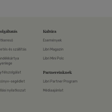
olgáltatás
Kultúra
ltkereső
Események
zetés és szállítás
Libri Magazin
ándékkártya
Libri Mini Polc
yenlege
Partnereinknek
yfélszolgálat
könyv-segédlet
Libri Partner Program
állási nyilatkozat
Médiaajánlat