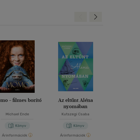
Hátra
Előre
mo - filmes borító
Az eltűnt Aléna
Tamás úrfi k
nyomában
Michael Ende
Kutszegi Csaba
Mark Twa
Könyv
Könyv
Kön
Árinformációk
Árinformációk
Árinformáci