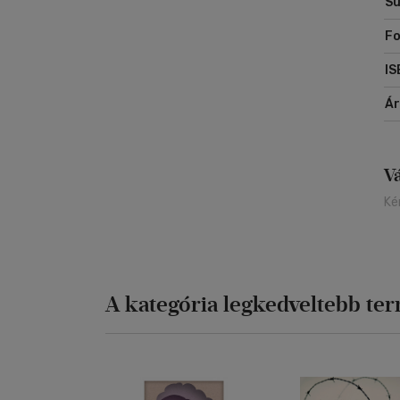
Sú
Fo
IS
Á
V
Ké
A kategória legkedveltebb te