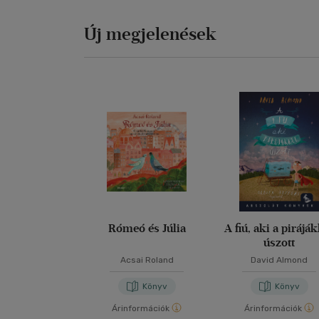
Új megjelenések
Rómeó és Júlia
A fiú, aki a pirájá
úszott
Acsai Roland
David Almond
Könyv
Könyv
Árinformációk
Árinformációk