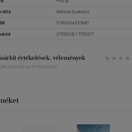
ly
942 gr
rdító
Wekerle Szabolcs
BN
9789634331681
rukód
2708258 / 1170271
ásárlói értékelések, vélemények
rjük, lépjen be az értékeléshez!
rmékei