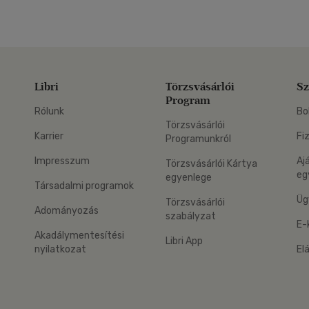
Libri
Törzsvásárlói
Sz
Program
Rólunk
Bo
Törzsvásárlói
Karrier
Fi
Programunkról
Impresszum
Aj
Törzsvásárlói Kártya
eg
egyenlege
Társadalmi programok
Üg
Törzsvásárlói
Adományozás
szabályzat
E-
Akadálymentesítési
Libri App
nyilatkozat
El
eg: Google Play
 applikáció Letölthető az App Store-ból