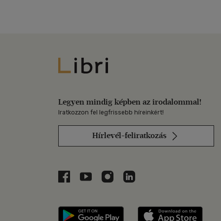
Libri
Legyen mindig képben az irodalommal!
Iratkozzon fel legfrissebb híreinkért!
Hírlevél-feliratkozás
Libri a Facebookon
Libri a Youtube-on
Libri az Instagramon
Libri a LinkedInen
Libri applikáció Szerezd m
Libri