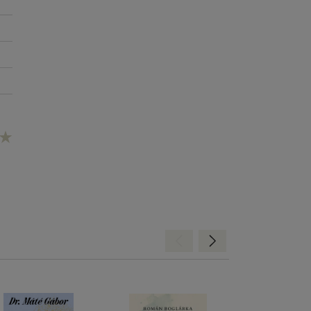
Hátra
Előre