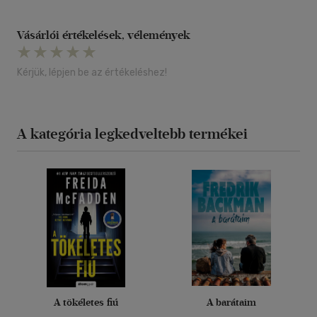
Vásárlói értékelések, vélemények
Kérjük, lépjen be az értékeléshez!
A kategória legkedveltebb termékei
A tökéletes fiú
A barátaim