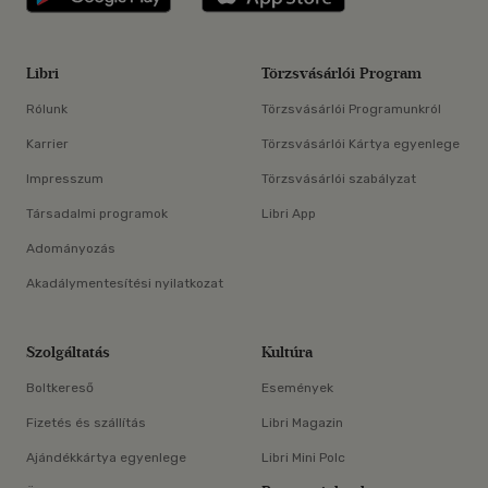
Libri
Törzsvásárlói Program
Rólunk
Törzsvásárlói Programunkról
Karrier
Törzsvásárlói Kártya egyenlege
Impresszum
Törzsvásárlói szabályzat
Társadalmi programok
Libri App
Adományozás
Akadálymentesítési nyilatkozat
Szolgáltatás
Kultúra
Boltkereső
Események
Fizetés és szállítás
Libri Magazin
Ajándékkártya egyenlege
Libri Mini Polc