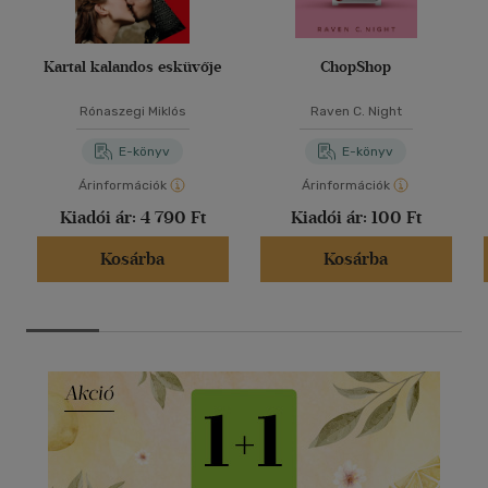
Kartal kalandos esküvője
ChopShop
Rónaszegi Miklós
Raven C. Night
E-könyv
E-könyv
Árinformációk
Árinformációk
Kiadói ár:
4 790 Ft
Kiadói ár:
100 Ft
Kosárba
Kosárba