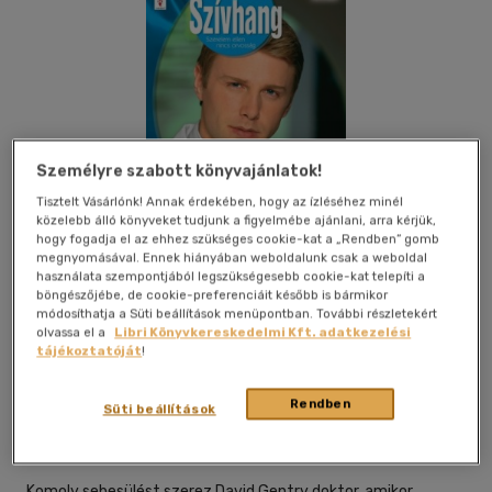
Személyre szabott könyvajánlatok!
Tisztelt Vásárlónk! Annak érdekében, hogy az ízléséhez minél
közelebb álló könyveket tudjunk a figyelmébe ajánlani, arra kérjük,
hogy fogadja el az ehhez szükséges cookie-kat a „Rendben” gomb
megnyomásával. Ennek hiányában weboldalunk csak a weboldal
használata szempontjából legszükségesebb cookie-kat telepíti a
böngészőjébe, de cookie-preferenciáit később is bármikor
módosíthatja a Süti beállítások menüpontban. További részletekért
olvassa el a
Libri Könyvkereskedelmi Kft. adatkezelési
tájékoztatóját
!
Kívánságlistához adom
Megosztom
Rendben
Süti beállítások
Vinton Kiadó Kft.
|
2010
|
magyar nyelvű
Komoly sebesülést szerez David Gentry doktor, amikor