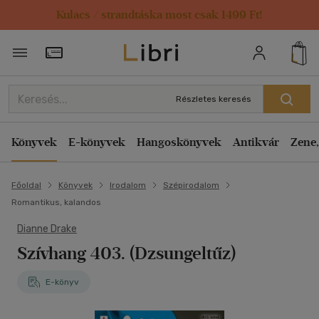
Kulacs / strandtáska most csak 1499 Ft!
Törzsvásárlói Kártya adatai
Részletes keresés
Könyvek
E-könyvek
Hangoskönyvek
Antikvár
Zene,
Főoldal
Könyvek
Irodalom
Szépirodalom
Romantikus, kalandos
Dianne Drake
Szívhang 403. (Dzsungeltűz)
E-könyv