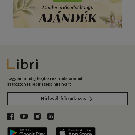
Libri
Legyen mindig képben az irodalommal!
Iratkozzon fel legfrissebb híreinkért!
Hírlevél-feliratkozás
Libri a Facebookon
Libri a Youtube-on
Libri az Instagramon
Libri a LinkedInen
Libri applikáció Szerezd meg: Google P
Libri applikáció 