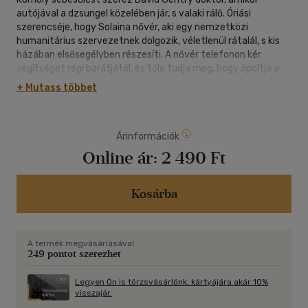
autójával a dzsungel közelében jár, s valaki rálő. Óriási
szerencséje, hogy Solaina nővér, aki egy nemzetközi
humanitárius szervezetnek dolgozik, véletlenül rátalál, s kis
házában elsősegélyben részesíti. A nővér telefonon kér
segítséget régi barátjától, és tőle tudja meg, hogy ápoltja a
helyi kórház vezető orvosa, akit már több merénylet ért. Ám
+ Mutass többet
hiába támad fel köztük a szenvedély, David igyekszik távol
tartani magától a lányt, hiszen a jelek szerint legfőbb
ellensége éppen Solaina apja...
Árinformációk
Online ár:
2 490 Ft
Kosárba
A termék megvásárlásával
249 pontot szerezhet
Legyen Ön is törzsvásárlónk, kártyájára akár 10%
visszajár.