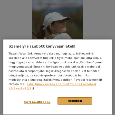
Személyre szabott könyvajánlatok!
Tisztelt Vásárlónk! Annak érdekében, hogy az ízléséhez minél
közelebb álló könyveket tudjunk a figyelmébe ajánlani, arra kérjük,
hogy fogadja el az ehhez szükséges cookie-kat a „Rendben” gomb
megnyomásával. Ennek hiányában weboldalunk csak a weboldal
használata szempontjából legszükségesebb cookie-kat telepíti a
böngészőjébe, de cookie-preferenciáit később is bármikor
módosíthatja a Süti beállítások menüpontban. További részletekért
Kívánságlistához adom
Megosztom
olvassa el a
Libri Könyvkereskedelmi Kft. adatkezelési
tájékoztatóját
!
Rendben
Süti beállítások
Gabo Könyvkiadó Kft.
|
2005
|
magyar nyelvű
|
keménytábla
|
128 oldal