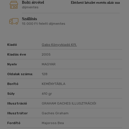
Bolti átvétel
Elérhető készlet esetén akár ma
díjmentes
Szállítás
15 000 Ft felett díjmentes
Kiadó
Gabo Könyvkiadó Kft.
Kiadás éve
2005
Nyelv
MAGYAR
Oldalak száma:
128
Borító
KEMÉNYTÁBLA
Súly
610 gr
Illusztráció
GRAHAM GACHES ILLUSZTRÁCIÓI
Illusztrátor
Gaches Graham
Fordító
Majoross Bea