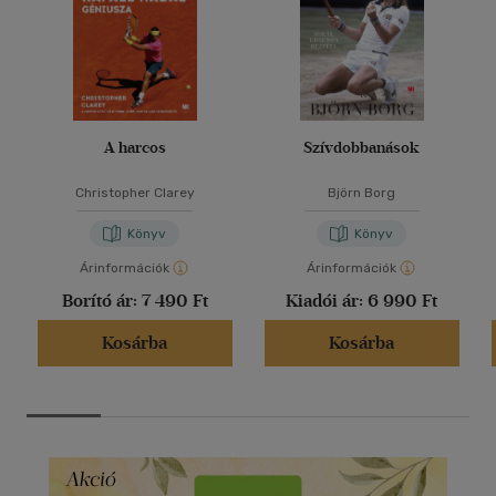
A harcos
Szívdobbanások
Christopher Clarey
Björn Borg
Könyv
Könyv
Árinformációk
Árinformációk
Borító ár:
7 490 Ft
Kiadói ár:
6 990 Ft
Kosárba
Kosárba