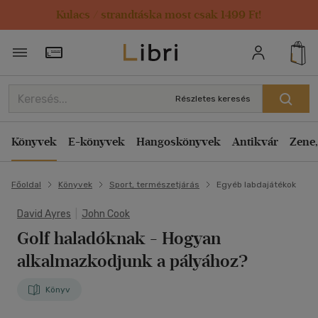
Kulacs / strandtáska most csak 1499 Ft!
Törzsvásárlói Kártya adatai
Részletes keresés
Könyvek
E-könyvek
Hangoskönyvek
Antikvár
Zene,
Főoldal
Könyvek
Sport, természetjárás
Egyéb labdajátékok
David Ayres
|
John Cook
Golf haladóknak
- Hogyan
alkalmazkodjunk a pályához?
Könyv