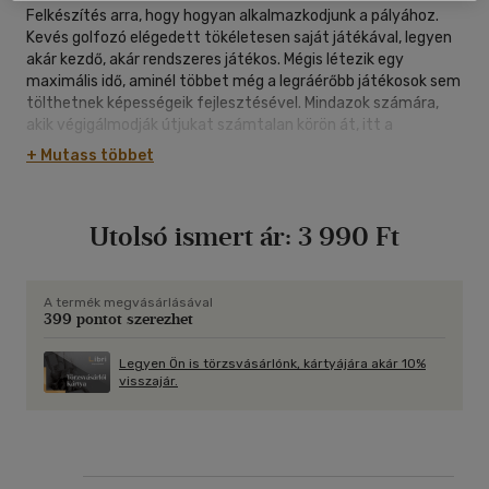
Felkészítés arra, hogy hogyan alkalmazkodjunk a pályához.
Kevés golfozó elégedett tökéletesen saját játékával, legyen
akár kezdő, akár rendszeres játékos. Mégis létezik egy
maximális idő, aminél többet még a legráérőbb játékosok sem
tölthetnek képességeik fejlesztésével. Mindazok számára,
akik végigálmodják útjukat számtalan körön át, itt a
tökéletes kézikönyv. Segítségével tesztelheti tudását és
+ Mutass többet
képességeit.
Utolsó ismert ár:
3 990 Ft
A termék megvásárlásával
399 pontot szerezhet
Legyen Ön is törzsvásárlónk, kártyájára akár 10%
visszajár.