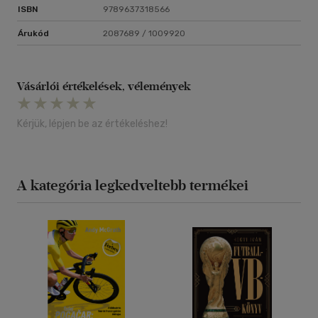
ISBN
9789637318566
Árukód
2087689 / 1009920
Vásárlói értékelések, vélemények
Kérjük, lépjen be az értékeléshez!
A kategória legkedveltebb termékei