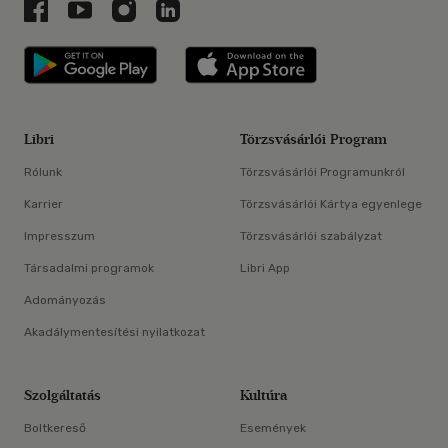
Libri a Facebookon
Libri a Youtube-on
Libri az Instagramon
Libri a LinkedInen
Libri applikáció Szerezd meg: Google P
Libri applikáció 
Libri
Törzsvásárlói Program
Rólunk
Törzsvásárlói Programunkról
Karrier
Törzsvásárlói Kártya egyenlege
Impresszum
Törzsvásárlói szabályzat
Társadalmi programok
Libri App
Adományozás
Akadálymentesítési nyilatkozat
Szolgáltatás
Kultúra
Boltkereső
Események