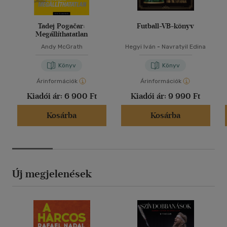
Tadej Pogačar:
Futball-VB-könyv
Megállíthatatlan
Andy McGrath
Hegyi Iván
-
Navratyil Edina
Könyv
Könyv
Árinformációk
Árinformációk
Kiadói ár:
6 900 Ft
Kiadói ár:
9 990 Ft
Kosárba
Kosárba
Új megjelenések