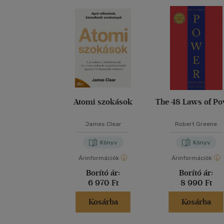
Atomi szokások
The 48 Laws of P
James Clear
Robert Greene
Könyv
Könyv
Árinformációk
Árinformációk
Borító ár:
Borító ár:
6 970 Ft
8 990 Ft
Kosárba
Kosárba