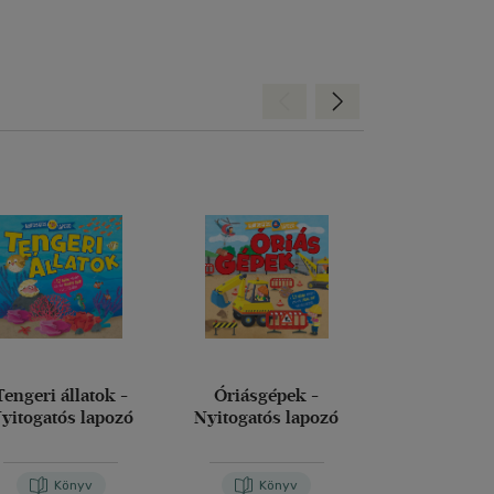
Hátra
Előre
Tengeri állatok -
Óriásgépek -
Cinciri és a s
yitogatós lapozó
Nyitogatós lapozó
álomp
Könyv
Könyv
Kön