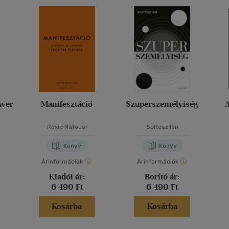
ower
Manifesztáció
Szuperszemélyiség
Roxie Nafousi
Soltész Ian
Könyv
Könyv
Árinformációk
Árinformációk
Kiadói ár:
Borító ár:
6 490 Ft
6 490 Ft
Kosárba
Kosárba