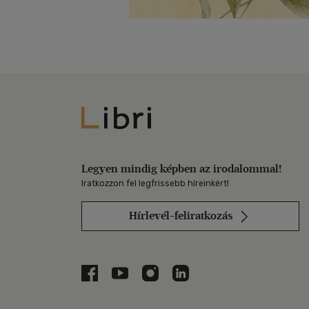
Libri
Legyen mindig képben az irodalommal!
Iratkozzon fel legfrissebb híreinkért!
Hírlevél-feliratkozás
Libri a Facebookon
Libri a Youtube-on
Libri az Instagramon
Libri a LinkedInen