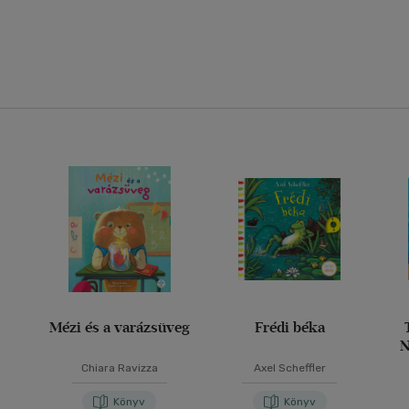
Mézi és a varázsüveg
Frédi béka
N
o
Chiara Ravizza
Axel Scheffler
Könyv
Könyv