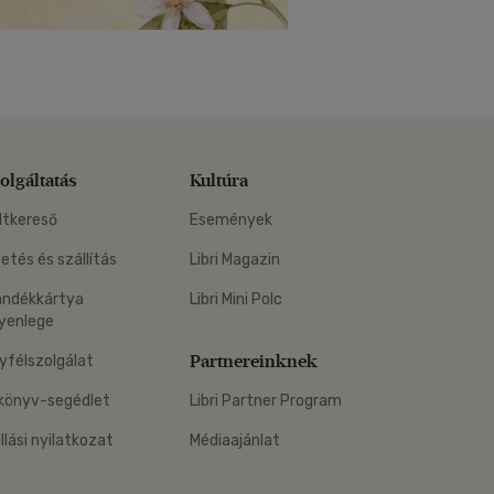
olgáltatás
Kultúra
ltkereső
Események
zetés és szállítás
Libri Magazin
ándékkártya
Libri Mini Polc
yenlege
Partnereinknek
yfélszolgálat
könyv-segédlet
Libri Partner Program
állási nyilatkozat
Médiaajánlat