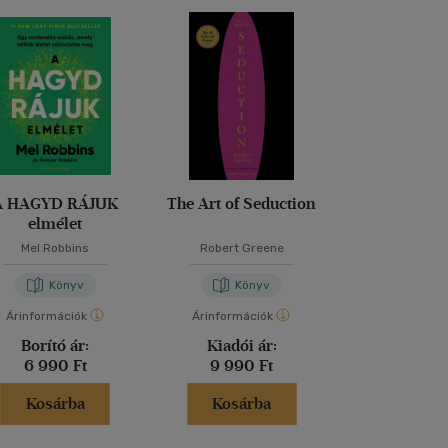
A HAGYD RÁJUK
The Art of Seduction
Vitamin
elmélet
Mel Robbins
Robert Greene
Dr. Bíró Sza
Könyv
Könyv
Kön
Árinformációk
Árinformációk
Árinformáci
Borító ár:
Kiadói ár:
Borító 
6 990 Ft
9 990 Ft
5 250 
Kosárba
Kosárba
Kosár