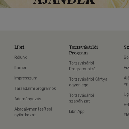
Libri
Törzsvásárlói
Sz
Program
Rólunk
Bo
Törzsvásárlói
Karrier
Fi
Programunkról
Impresszum
Aj
Törzsvásárlói Kártya
eg
egyenlege
Társadalmi programok
Üg
Törzsvásárlói
Adományozás
szabályzat
E-
Akadálymentesítési
Libri App
nyilatkozat
El