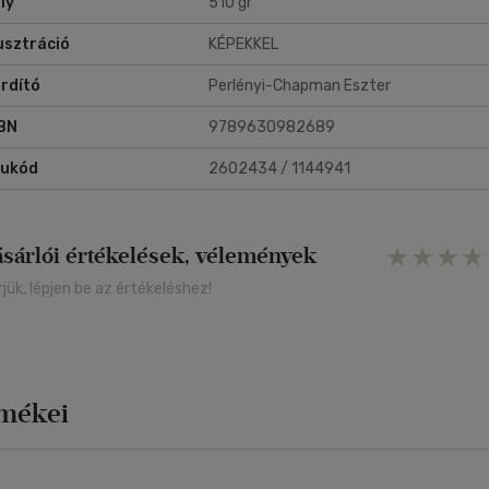
ly
510 gr
lusztráció
KÉPEKKEL
rdító
Perlényi-Chapman Eszter
BN
9789630982689
rukód
2602434 / 1144941
ásárlói értékelések, vélemények
rjük, lépjen be az értékeléshez!
rmékei