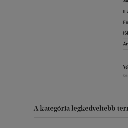
Sú
Il
Fo
IS
Á
V
Ké
A kategória legkedveltebb te