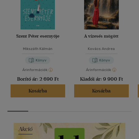
Szent Péter esernyője
A vízesés mögött
Mikszáth Kálmán
Kovács Andrea
Könyv
Könyv
Árinformációk
Árinformációk
Borító ár:
2 690 Ft
Kiadói ár:
9 900 Ft
Kosárba
Kosárba