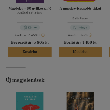
Murdoku - 80 gyilkosan jó
A macskaviselkedés titkai
logikai rejtvény
Beth Pasek
Könyv
Könyv
Kiadói ár:
6 450 Ft
Árinformációk
Bevezető ár:
5 805 Ft
Borító ár:
4 499 Ft
Kosárba
Kosárba
Új megjelenések