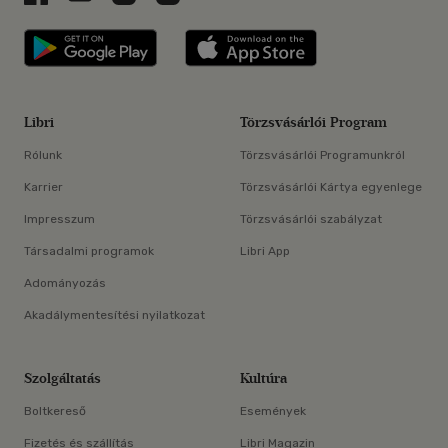
Libri applikáció Szerezd meg: Google P
Libri applikáció 
Libri
Törzsvásárlói Program
Rólunk
Törzsvásárlói Programunkról
Karrier
Törzsvásárlói Kártya egyenlege
Impresszum
Törzsvásárlói szabályzat
Társadalmi programok
Libri App
Adományozás
Akadálymentesítési nyilatkozat
Szolgáltatás
Kultúra
Boltkereső
Események
Fizetés és szállítás
Libri Magazin