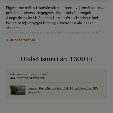
Figyelemre méltó feladványok e pompás gyűjteménye teszi
próbára az olvasó megfigyelő- és logikai képességeit.
A nagy detektív, Mr. Sherlock Holmes és a viktoriánus idők
inspirálta rejtvénygyűjtemény visszavisz a XIX. század
világába.
A feladványokat összeállította (és háromszor ellenőrizte)
Dan Moore, hivatásos feladványszerkesztő.
+ Mutass többet
Utolsó ismert ár:
4 500 Ft
A termék megvásárlásával
450 pontot szerezhet
Legyen Ön is törzsvásárlónk, kártyájára akár 10%
visszajár.