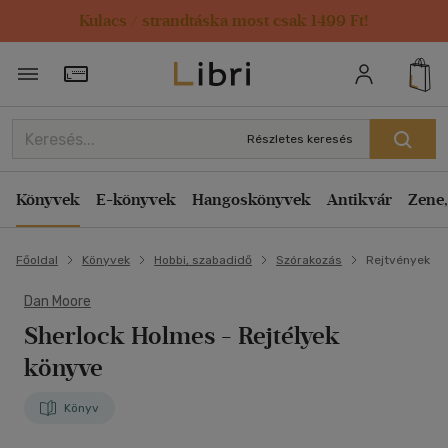
Kulacs / strandtáska most csak 1499 Ft!
Törzsvásárlói Kártya adatai
Részletes keresés
Könyvek
E-könyvek
Hangoskönyvek
Antikvár
Zene,
Főoldal
Könyvek
Hobbi, szabadidő
Szórakozás
Rejtvények
Dan Moore
Sherlock Holmes - Rejtélyek
könyve
Könyv