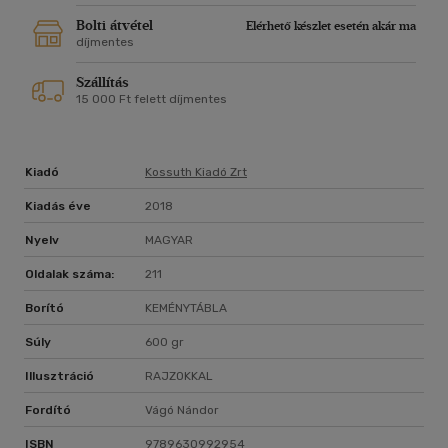
Bolti átvétel
Elérhető készlet esetén akár ma
díjmentes
Szállítás
15 000 Ft felett díjmentes
Kiadó
Kossuth Kiadó Zrt
Kiadás éve
2018
Nyelv
MAGYAR
Oldalak száma:
211
Borító
KEMÉNYTÁBLA
Súly
600 gr
Illusztráció
RAJZOKKAL
Fordító
Vágó Nándor
ISBN
9789630992954