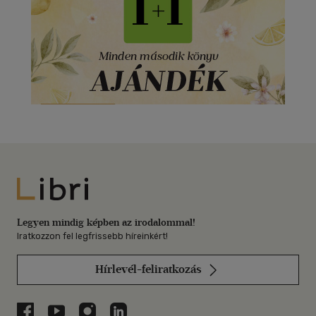
Libri
Legyen mindig képben az irodalommal!
Iratkozzon fel legfrissebb híreinkért!
Hírlevél-feliratkozás
Libri a Facebookon
Libri a Youtube-on
Libri az Instagramon
Libri a LinkedInen