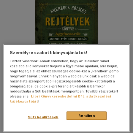
Személyre szabott könyvajánlatok!
Tisztelt Vásárlónk! Annak érdekében, hogy az ízléséhez minél
közelebb álló könyveket tudjunk a figyelmébe ajánlani, arra kérjük,
hogy fogadja el az ehhez szükséges cookie-kat a „Rendben” gomb
megnyomásával. Ennek hiányában weboldalunk csak a weboldal
használata szempontjából legszükségesebb cookie-kat telepíti a
böngészőjébe, de cookie-preferenciáit később is bármikor
módosíthatja a Süti beállítások menüpontban. További részletekért
olvassa el a
Libri Könyvkereskedelmi Kft. adatkezelési
tájékoztatóját
!
Kívánságlistához adom
Megosztom
Rendben
Süti beállítások
Kossuth Kiadó Zrt
|
2018
|
magyar nyelvű
|
keménytábla
|
211 oldal