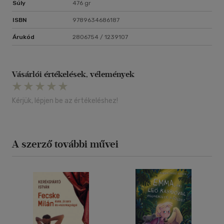
Súly
476 gr
ISBN
9789634686187
Árukód
2806754 / 1239107
Vásárlói értékelések, vélemények
Kérjük, lépjen be az értékeléshez!
A szerző további művei