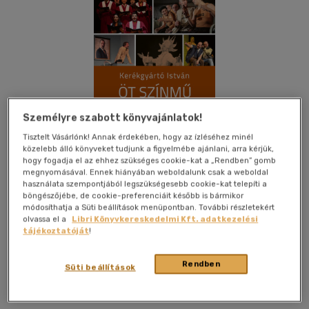
Személyre szabott könyvajánlatok!
Tisztelt Vásárlónk! Annak érdekében, hogy az ízléséhez minél
közelebb álló könyveket tudjunk a figyelmébe ajánlani, arra kérjük,
hogy fogadja el az ehhez szükséges cookie-kat a „Rendben” gomb
megnyomásával. Ennek hiányában weboldalunk csak a weboldal
használata szempontjából legszükségesebb cookie-kat telepíti a
böngészőjébe, de cookie-preferenciáit később is bármikor
módosíthatja a Süti beállítások menüpontban. További részletekért
olvassa el a
Libri Könyvkereskedelmi Kft. adatkezelési
Kívánságlistához adom
Megosztom
tájékoztatóját
!
Rendben
Süti beállítások
Pesti Kalligram Kft.
|
2026
|
magyar nyelvű
|
füles, kartonált
|
374 oldal