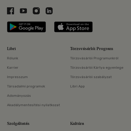
Libri a Facebookon
Libri a Youtube-on
Libri az Instagramon
Libri a LinkedInen
Libri applikáció Szerezd meg: Google P
Libri applikáció 
Libri
Törzsvásárlói Program
Rólunk
Törzsvásárlói Programunkról
Karrier
Törzsvásárlói Kártya egyenlege
Impresszum
Törzsvásárlói szabályzat
Társadalmi programok
Libri App
Adományozás
Akadálymentesítési nyilatkozat
Szolgáltatás
Kultúra