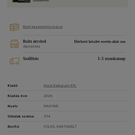
2026. Zsolnai Városi Színház (Mestské divadlo Žilina), rendező:
Czajlik József (a darab szlovák fordítása Škorpión címen)
Bolti készletinformáció
Bolti átvétel
Elérhető készlet esetén akár ma
díjmentes
Szállítás
1-3 munkanap
Kiadó
Pesti Kalligram Kft.
Kiadás éve
2026
Nyelv
MAGYAR
Oldalak száma:
374
Borító
FÜLES, KARTONÁLT