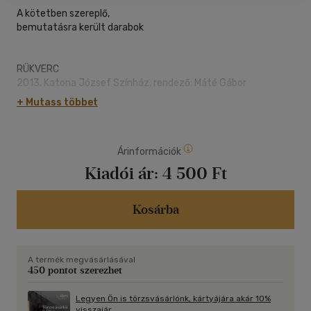
A kötetben szereplő,
bemutatásra került darabok
RÜKVERC
2013. Katona József Színház, rendező: Máté Gábor
2015. Kassai Thália Színház, rendező: Czajlik József
+ Mutass többet
2017. Kaposvári Csiky Gergely Színház, rendező: Lendvai
Zoltán
Árinformációk
HUROK
2014. Stuttgarti Tri-Bühne Színház, rendező: Bagossy László
Kiadói ár:
4 500 Ft
(a darab német fordítása Geldreigen címen)
2015. Kaposvári Csiky Gergely Színház, rendező: Kelemen
József (felolvasó színházi változat)
Kosárba
2015. Nagyváradi Szigligeti Színház (Puzzle címen, felolvasó
színházi változat).
2019. Orlai produkció - Jurányi Ház, rendező: Bagossy László
A termék megvásárlásával
450 pontot szerezhet
SKORPIÓ
2024. Orlai produkció - Belvárosi színház, rendező: Máté
Legyen Ön is törzsvásárlónk, kártyájára akár 10%
Gábor
visszajár.