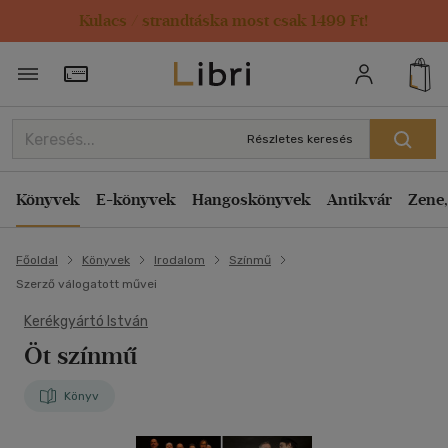
Kulacs / strandtáska most csak 1499 Ft!
Törzsvásárlói Kártya adatai
Részletes keresés
Könyvek
E-könyvek
Hangoskönyvek
Antikvár
Zene,
Főoldal
Könyvek
Irodalom
Színmű
Szerző válogatott művei
Kerékgyártó István
Öt színmű
Könyv