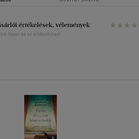
rukód
3-79778 / 3-79778
ásárlói értékelések, vélemények
rjük, lépjen be az értékeléshez!