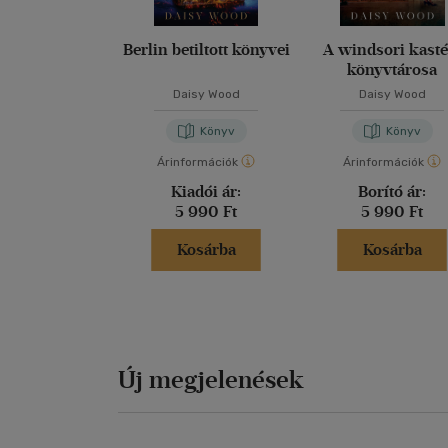
Berlin betiltott könyvei
A windsori kasté
könyvtárosa
Daisy Wood
Daisy Wood
Könyv
Könyv
Árinformációk
Árinformációk
Kiadói ár:
Borító ár:
5 990 Ft
5 990 Ft
Kosárba
Kosárba
Új megjelenések