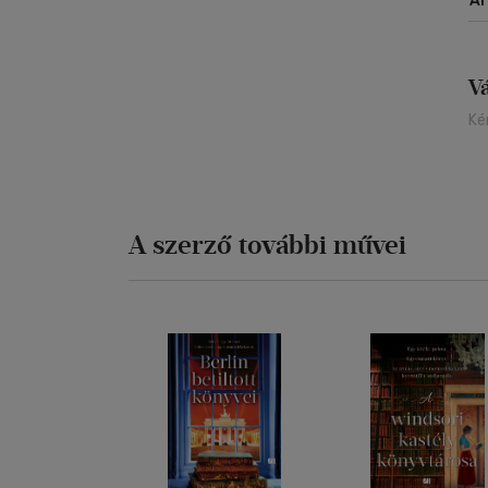
Á
V
Ké
A szerző további művei