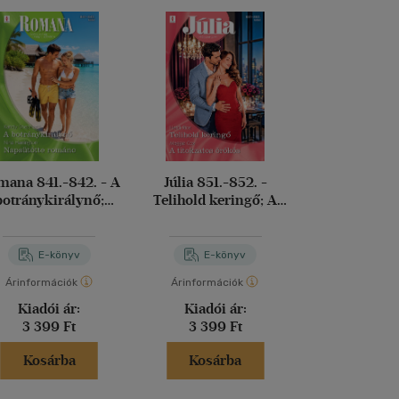
ana 841.-842. - A
Júlia 851.-852. -
Voracious
botránykirálynő;
Telihold keringő; A
telhetet
apsütötte románc
titokzatos örökös
Leigh Riv
E-könyv
E-könyv
E-kö
Árinformációk
Árinformációk
Árinformáci
Kiadói ár:
Kiadói ár:
Kiadói 
3 399 Ft
3 399 Ft
6 490 
Kosárba
Kosárba
Kosár