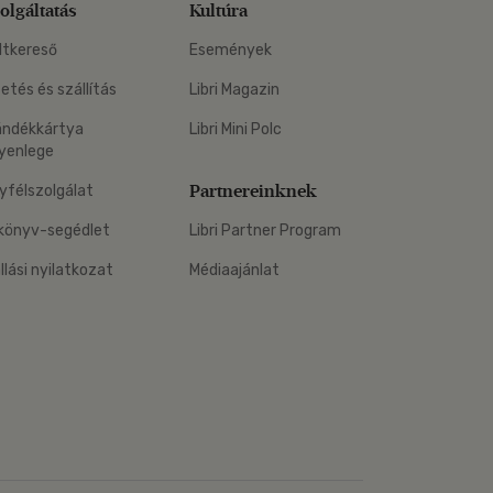
olgáltatás
Kultúra
ltkereső
Események
zetés és szállítás
Libri Magazin
ándékkártya
Libri Mini Polc
yenlege
Partnereinknek
yfélszolgálat
könyv-segédlet
Libri Partner Program
állási nyilatkozat
Médiaajánlat