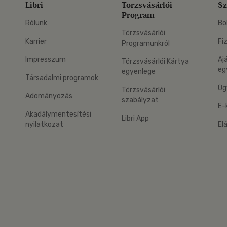
Libri
Törzsvásárlói
Sz
Program
Rólunk
Bo
Törzsvásárlói
Karrier
Fi
Programunkról
Impresszum
Aj
Törzsvásárlói Kártya
eg
egyenlege
Társadalmi programok
Üg
Törzsvásárlói
Adományozás
szabályzat
E-
Akadálymentesítési
Libri App
nyilatkozat
El
eg: Google Play
 applikáció Letölthető az App Store-ból