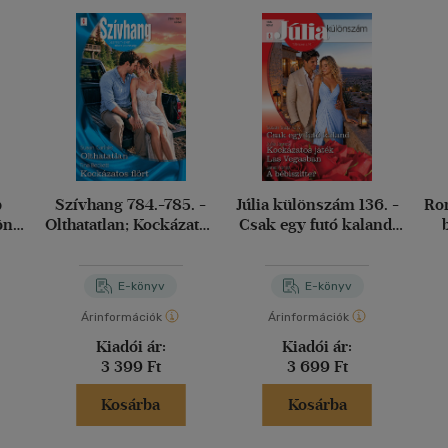
b
Szívhang 784.-785. -
Júlia különszám 136. -
Rom
lönös
Olthatatlan; Kockázatos
Csak egy futó kaland;
öbbé
flört
Kockázatos játék Las
N
 ég
Vegasban; A bébiszitter
E-könyv
E-könyv
Árinformációk
Árinformációk
Kiadói ár:
Kiadói ár:
3 399 Ft
3 699 Ft
Kosárba
Kosárba