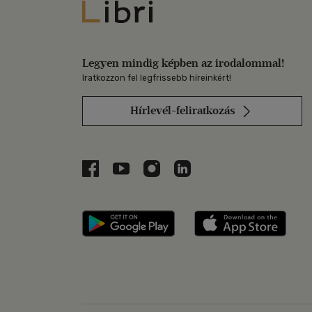
Libri
Legyen mindig képben az irodalommal!
Iratkozzon fel legfrissebb híreinkért!
Hírlevél-feliratkozás
Libri a Facebookon
Libri a Youtube-on
Libri az Instagramon
Libri a LinkedInen
Libri applikáció Szerezd m
Libri