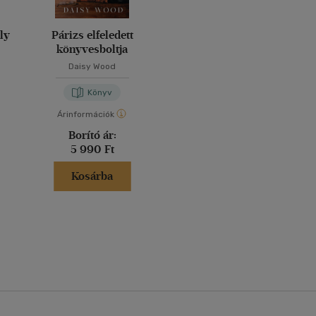
ly
Párizs elfeledett
könyvesboltja
Daisy Wood
Könyv
Árinformációk
Borító ár:
5 990 Ft
Kosárba