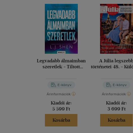
Legvadabb álmaimban
A Júlia legszeb
szeretlek - Tiltott
történetei 48. - Kü
szerelem 2.
házasságszerző; T
nem eresztlek; Az
küldötte
E-könyv
E-könyv
Árinformációk
Árinformációk
Kiadói ár:
Kiadói ár:
5 599 Ft
3 699 Ft
Kosárba
Kosárba