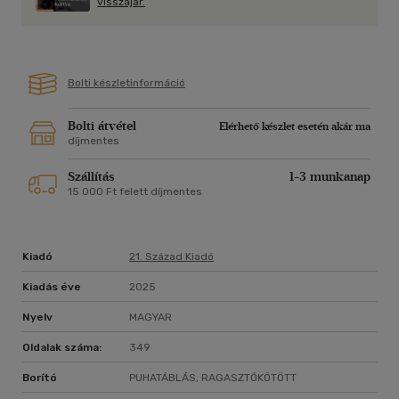
visszajár.
NetGalley előolvasója
"Mindenkit azzal zaklatok, hogy mennyire imádom ezt a
könyvet!" - a NetGalley előolvasója
Bolti készletinformáció
"Tömör gyönyör" - a NetGalley előolvasója
Bolti átvétel
Elérhető készlet esetén akár ma
Daisy Wood, mielőtt írni kezdett, gyerekkönyvkiadóban
díjmentes
dolgozott szerkesztőként. Londonban járt egyetemre,
irodalmat és kreatív írást tanult. Előző könyve, a Párizs
Szállítás
1-3 munkanap
elfeledett könyvesboltja (21. Század Kiadó, 2024) világszerte
15 000 Ft felett díjmentes
rögtön meghódította az olvasók szívét. Londonban és
Dorsetben él, imád könyvtárba járni, és van két kutyája, egy
pointer és egy basset hound.
Kiadó
21. Század Kiadó
Kiadás éve
2025
Nyelv
MAGYAR
Oldalak száma:
349
Borító
PUHATÁBLÁS, RAGASZTÓKÖTÖTT