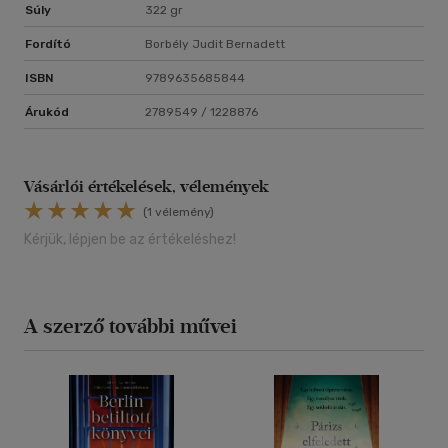
Súly
322 gr
Fordító
Borbély Judit Bernadett
ISBN
9789635685844
Árukód
2789549 / 1228876
Vásárlói értékelések, vélemények
(1 vélemény)
Kérjük, lépjen be az értékeléshez!
A szerző további művei