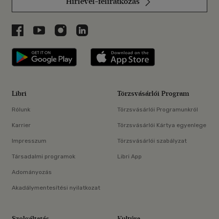
Hírlevél-feliratkozás
Libri a Facebookon
Libri a Youtube-on
Libri az Instagramon
Libri a LinkedInen
Libri applikáció Szerezd meg: Google P
Libri applikáció 
Libri
Törzsvásárlói Program
Rólunk
Törzsvásárlói Programunkról
Karrier
Törzsvásárlói Kártya egyenlege
Impresszum
Törzsvásárlói szabályzat
Társadalmi programok
Libri App
Adományozás
Akadálymentesítési nyilatkozat
Szolgáltatás
Kultúra