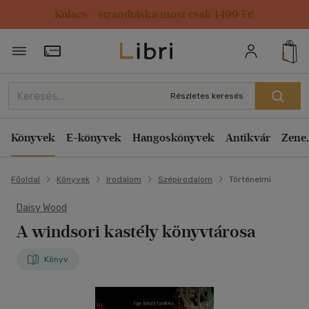
Kulacs / strandtáska most csak 1499 Ft!
Törzsvásárlói Kártya adatai
Részletes keresés
Könyvek
E-könyvek
Hangoskönyvek
Antikvár
Zene,
Főoldal
Könyvek
Irodalom
Szépirodalom
Történelmi
Daisy Wood
A windsori kastély könyvtárosa
Könyv