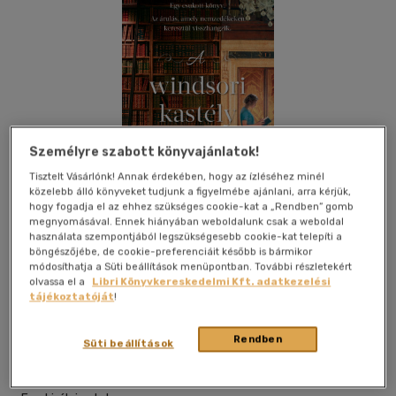
Személyre szabott könyvajánlatok!
Tisztelt Vásárlónk! Annak érdekében, hogy az ízléséhez minél
közelebb álló könyveket tudjunk a figyelmébe ajánlani, arra kérjük,
hogy fogadja el az ehhez szükséges cookie-kat a „Rendben” gomb
megnyomásával. Ennek hiányában weboldalunk csak a weboldal
használata szempontjából legszükségesebb cookie-kat telepíti a
böngészőjébe, de cookie-preferenciáit később is bármikor
módosíthatja a Süti beállítások menüpontban. További részletekért
Kívánságlistához adom
Megosztom
olvassa el a
Libri Könyvkereskedelmi Kft. adatkezelési
tájékoztatóját
!
(1 vélemény)
Rendben
21. Század Kiadó
|
2025
|
magyar nyelvű
|
puhatáblás,
Süti beállítások
ragasztókötött
|
349 oldal