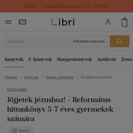
Kulacs / strandtáska most csak 1499 Ft!
Törzsvásárlói Kártya adatai
Részletes keresés
Könyvek
E-könyvek
Hangoskönyvek
Antikvár
Zene,
Főoldal
Könyvek
Vallás, mitológia
További könyveink
Csuri Lajos
Jöjjetek jézushoz!
- Református
hittankönyv 5-7 éves gyermekek
számára
Könyv