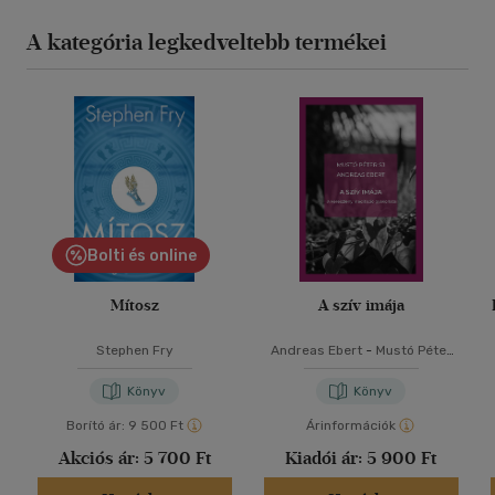
A kategória legkedveltebb termékei
Bolti és online
Mítosz
A szív imája
Stephen Fry
Andreas Ebert
-
Mustó Péter
SJ
Könyv
Könyv
Borító ár:
9 500 Ft
Árinformációk
Akciós ár:
5 700 Ft
Kiadói ár:
5 900 Ft