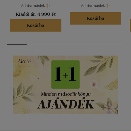
Árinformációk
Árinformációk
Kiadói ár:
4 990 Ft
Kosárba
Kosárba