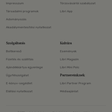
Impresszum
Törzsvásárlói szabályzat
Társadalmi programok
Libri App
Adományozás
Akadálymentesítési nyilatkozat
Szolgáltatás
Kultúra
Boltkereső
Események
Fizetés és szállítás
Libri Magazin
Ajándékkártya egyenlege
Libri Mini Polc
Partnereinknek
Ügyfélszolgálat
E-könyv-segédlet
Libri Partner Program
Elállási nyilatkozat
Médiaajánlat