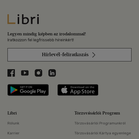
Libri
Legyen mindig képben az irodalommal!
Iratkozzon fel legfrissebb híreinkért!
Hírlevél-feliratkozás
Libri a Facebookon
Libri a Youtube-on
Libri az Instagramon
Libri a LinkedInen
Libri applikáció Szerezd meg: Google P
Libri applikáció 
Libri
Törzsvásárlói Program
Rólunk
Törzsvásárlói Programunkról
Karrier
Törzsvásárlói Kártya egyenlege