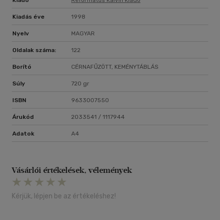
Kiadó
Református Kálvin Kiadó
Kiadás éve
1998
Nyelv
MAGYAR
Oldalak száma:
122
Borító
CÉRNAFŰZÖTT, KEMÉNYTÁBLÁS
Súly
720 gr
ISBN
9633007550
Árukód
2033541 / 1117944
Adatok
A4
Vásárlói értékelések, vélemények
Kérjük, lépjen be az értékeléshez!