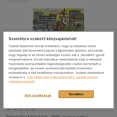
Személyre szabott könyvajánlatok!
Tisztelt Vásárlónk! Annak érdekében, hogy az ízléséhez minél
közelebb álló könyveket tudjunk a figyelmébe ajánlani, arra kérjük,
hogy fogadja el az ehhez szükséges cookie-kat a „Rendben” gomb
megnyomásával. Ennek hiányában weboldalunk csak a weboldal
használata szempontjából legszükségesebb cookie-kat telepíti a
böngészőjébe, de cookie-preferenciáit később is bármikor
módosíthatja a Süti beállítások menüpontban. További részletekért
olvassa el a
Libri Könyvkereskedelmi Kft. adatkezelési
tájékoztatóját
!
Rendben
Süti beállítások
Kívánságlistához adom
Megosztom
Református Kálvin Kiadó
|
1998
|
magyar nyelvű