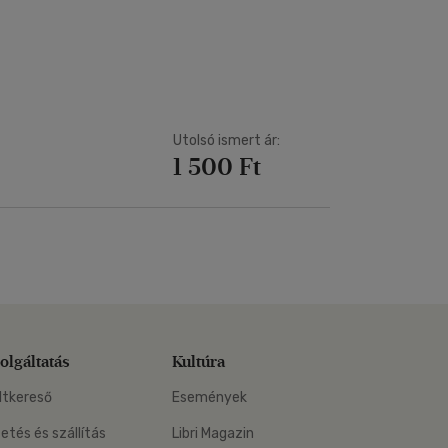
Kártya
Vallás, mitológia
m
Képeslap
és Természet
yv
Naptár
k
Papír, írószer
ok
Utolsó ismert ár:
1 500 Ft
olgáltatás
Kultúra
ltkereső
Események
zetés és szállítás
Libri Magazin