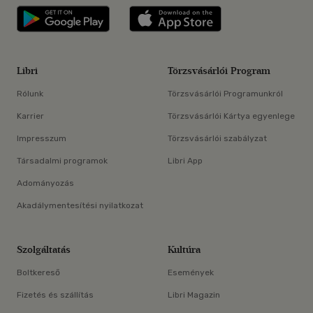
Libri applikáció Szerezd meg: Google P
Libri applikáció 
Libri
Törzsvásárlói Program
Rólunk
Törzsvásárlói Programunkról
Karrier
Törzsvásárlói Kártya egyenlege
Impresszum
Törzsvásárlói szabályzat
Társadalmi programok
Libri App
Adományozás
Akadálymentesítési nyilatkozat
Szolgáltatás
Kultúra
Boltkereső
Események
Fizetés és szállítás
Libri Magazin