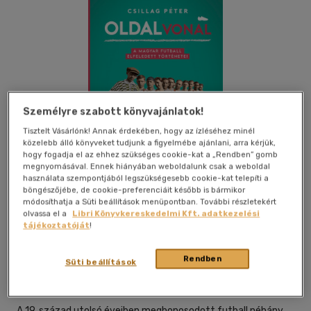
Személyre szabott könyvajánlatok!
Tisztelt Vásárlónk! Annak érdekében, hogy az ízléséhez minél
közelebb álló könyveket tudjunk a figyelmébe ajánlani, arra kérjük,
hogy fogadja el az ehhez szükséges cookie-kat a „Rendben” gomb
megnyomásával. Ennek hiányában weboldalunk csak a weboldal
használata szempontjából legszükségesebb cookie-kat telepíti a
böngészőjébe, de cookie-preferenciáit később is bármikor
módosíthatja a Süti beállítások menüpontban. További részletekért
olvassa el a
Libri Könyvkereskedelmi Kft. adatkezelési
tájékoztatóját
!
Beleolvasok
Kívánságlistához adom
Megosztom
Rendben
Süti beállítások
Jaffa Kiadó És Kereskedelmi Kft
|
2021
|
magyar nyelvű
A 19. század utolsó éveiben meghonosodott futball néhány