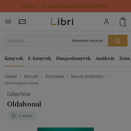
Kulacs / strandtáska most csak 1499 Ft!
Törzsvásárlói Kártya adatai
Részletes keresés
Könyvek
E-könyvek
Hangoskönyvek
Antikvár
Zene,
Főoldal
Könyvek
Történelem
Magyar történelem
összefoglaló művek
Csillag Péter
Oldalvonal
E-könyv