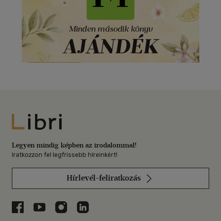
Libri
Legyen mindig képben az irodalommal!
Iratkozzon fel legfrissebb híreinkért!
Hírlevél-feliratkozás
Libri a Facebookon
Libri a Youtube-on
Libri az Instagramon
Libri a LinkedInen