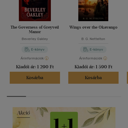
The Governess of Greyveil
Wings over the Okavango
Manor
Beverley Oakley
B. G. Nettelton
E-könyv
E-könyv
Árinformációk
Árinformációk
Kiadói ár:
1 290 Ft
Kiadói ár:
1 590 Ft
Kosárba
Kosárba