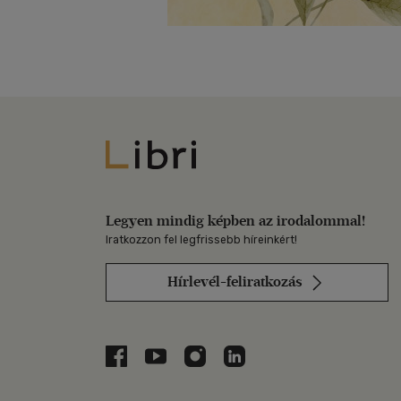
Libri
Legyen mindig képben az irodalommal!
Iratkozzon fel legfrissebb híreinkért!
Hírlevél-feliratkozás
Libri a Facebookon
Libri a Youtube-on
Libri az Instagramon
Libri a LinkedInen