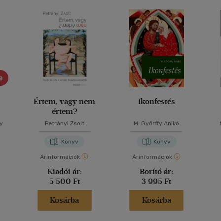
e
Értem, vagy nem
Ikonfestés
értem?
y
Petrányi Zsolt
M. Győrffy Anikó
Könyv
Könyv
Árinformációk
Árinformációk
Kiadói ár:
Borító ár:
5 500 Ft
3 995 Ft
Kosárba
Kosárba