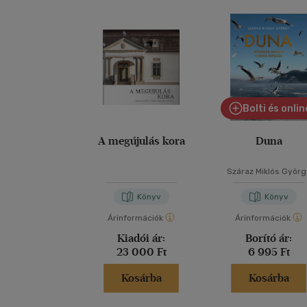
Bolti és onlin
A megújulás kora
Duna
Száraz Miklós Györg
Könyv
Könyv
Árinformációk
Árinformációk
Kiadói ár:
Borító ár:
23 000 Ft
6 995 Ft
Kosárba
Kosárba