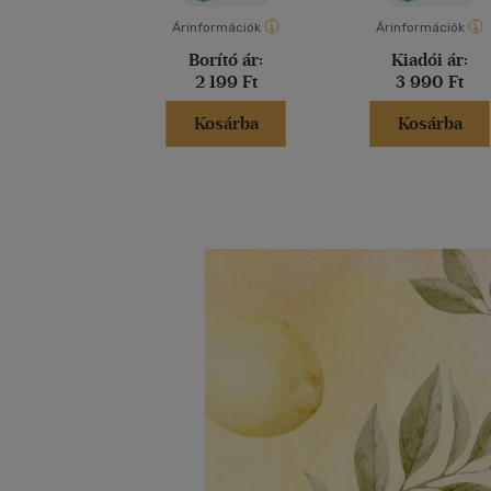
Árinformációk
Árinformációk
Borító ár:
Kiadói ár:
2 199 Ft
3 990 Ft
Kosárba
Kosárba