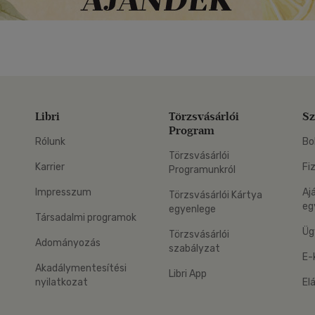
Libri
Törzsvásárlói
Sz
Program
Rólunk
Bo
Törzsvásárlói
Karrier
Fi
Programunkról
Impresszum
Aj
Törzsvásárlói Kártya
eg
egyenlege
Társadalmi programok
Üg
Törzsvásárlói
Adományozás
szabályzat
E-
Akadálymentesítési
Libri App
nyilatkozat
El