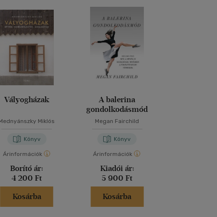
Vályogházak
A balerina
Ezt a könyv
gondolkodásmód
elolvasnod,
fotókat akarsz
Mednyánszky Miklós
Megan Fairchild
Henry Car
Könyv
Könyv
Kön
Árinformációk
Árinformációk
Árinformáci
Borító ár:
Kiadói ár:
Borító 
4 200 Ft
5 900 Ft
6 995 
Kosárba
Kosárba
Kosár