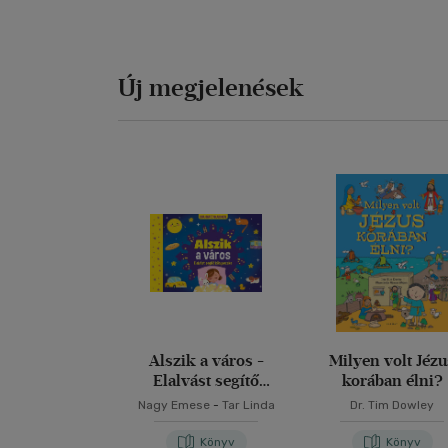
Új megjelenések
Alszik a város -
Milyen volt Jéz
Elalvást segítő
korában élni?
könyvecske
Nagy Emese
-
Tar Linda
Dr. Tim Dowley
Könyv
Könyv