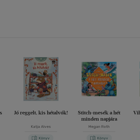
us
Jó reggelt, kis hétalvók!
Stitch-mesék a hét
Vi
minden napjára
Katja Alves
Megan Roth
Könyv
Könyv