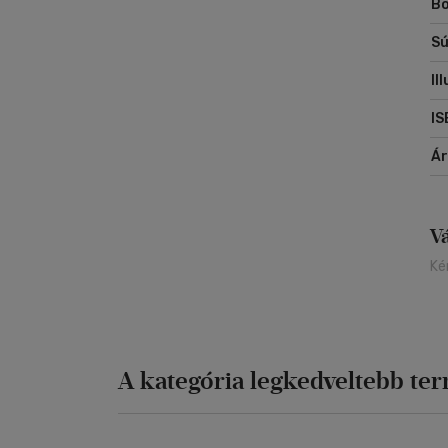
Bo
Sú
Il
IS
Á
V
Ké
A kategória legkedveltebb te