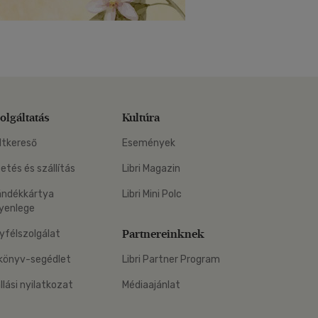
olgáltatás
Kultúra
ltkereső
Események
zetés és szállítás
Libri Magazin
ándékkártya
Libri Mini Polc
yenlege
Partnereinknek
yfélszolgálat
könyv-segédlet
Libri Partner Program
állási nyilatkozat
Médiaajánlat