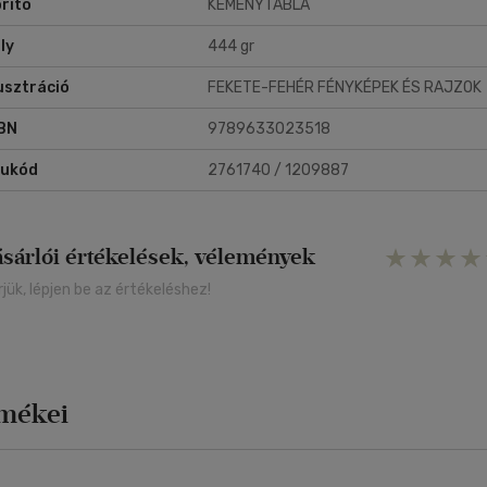
rító
KEMÉNYTÁBLA
ly
444 gr
lusztráció
FEKETE-FEHÉR FÉNYKÉPEK ÉS RAJZOK
BN
9789633023518
rukód
2761740 / 1209887
ásárlói értékelések, vélemények
rjük, lépjen be az értékeléshez!
rmékei