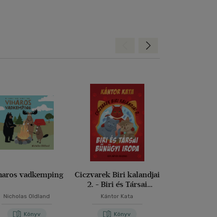
Hátra
Előre
haros vadkemping
Ciczvarek Biri kalandjai
Mesék Benc
2. - Biri és Társai
Bűnügyi Iroda
Nicholas Oldland
Kántor Kata
Könyv
Könyv
Kön