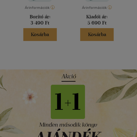
Árinformációk
Árinformációk
Borító ár:
Kiadói ár:
3 490 Ft
5 690 Ft
Kosárba
Kosárba