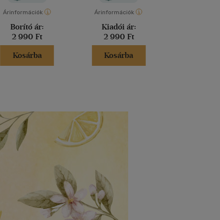
Árinformációk
Árinformációk
Árinformáci
Borító ár:
Kiadói ár:
Kiadói 
2 990 Ft
2 990 Ft
4 490 
Kosárba
Kosárba
Kosár