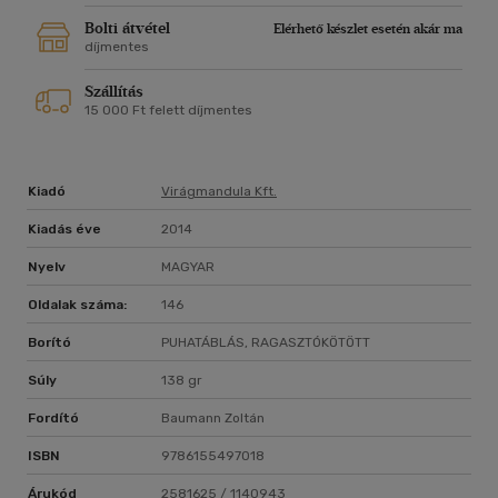
Bolti átvétel
Elérhető készlet esetén akár ma
díjmentes
Szállítás
15 000 Ft felett díjmentes
Kiadó
Virágmandula Kft.
Kiadás éve
2014
Nyelv
MAGYAR
Oldalak száma:
146
Borító
PUHATÁBLÁS, RAGASZTÓKÖTÖTT
Súly
138 gr
Fordító
Baumann Zoltán
ISBN
9786155497018
Árukód
2581625 / 1140943