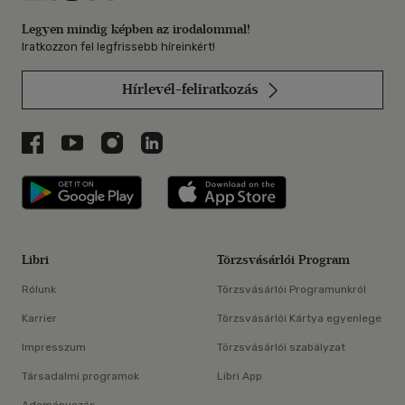
Legyen mindig képben az irodalommal!
Iratkozzon fel legfrissebb híreinkért!
Hírlevél-feliratkozás
Libri a Facebookon
Libri a Youtube-on
Libri az Instagramon
Libri a LinkedInen
Libri applikáció Szerezd meg: Google P
Libri applikáció 
Libri
Törzsvásárlói Program
Rólunk
Törzsvásárlói Programunkról
Karrier
Törzsvásárlói Kártya egyenlege
Impresszum
Törzsvásárlói szabályzat
Társadalmi programok
Libri App