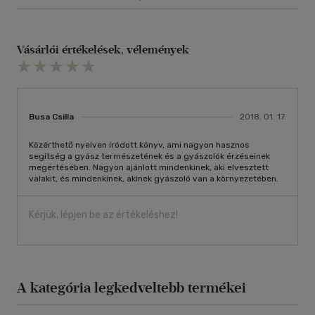
Vásárlói értékelések, vélemények
Busa Csilla
2018. 01. 17.
Közérthető nyelven íródott könyv, ami nagyon hasznos
segítség a gyász természetének és a gyászolók érzéseinek
megértésében. Nagyon ajánlott mindenkinek, aki elvesztett
valakit, és mindenkinek, akinek gyászoló van a környezetében.
Kérjük, lépjen be az értékeléshez!
A kategória legkedveltebb termékei