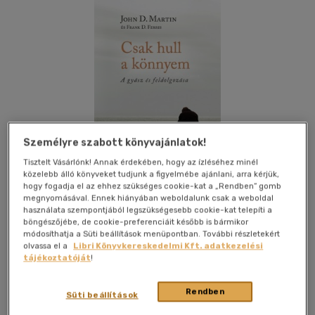
Személyre szabott könyvajánlatok!
Tisztelt Vásárlónk! Annak érdekében, hogy az ízléséhez minél
közelebb álló könyveket tudjunk a figyelmébe ajánlani, arra kérjük,
hogy fogadja el az ehhez szükséges cookie-kat a „Rendben” gomb
megnyomásával. Ennek hiányában weboldalunk csak a weboldal
használata szempontjából legszükségesebb cookie-kat telepíti a
böngészőjébe, de cookie-preferenciáit később is bármikor
módosíthatja a Süti beállítások menüpontban. További részletekért
Kívánságlistához adom
Megosztom
olvassa el a
Libri Könyvkereskedelmi Kft. adatkezelési
tájékoztatóját
!
Virágmandula Kft.
|
2014
|
magyar nyelvű
|
puhatáblás,
Rendben
Süti beállítások
ragasztókötött
|
146 oldal