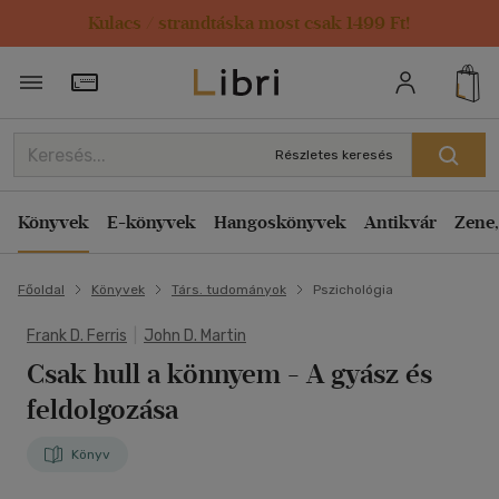
Kulacs / strandtáska most csak 1499 Ft!
Törzsvásárlói Kártya adatai
Részletes keresés
Könyvek
E-könyvek
Hangoskönyvek
Antikvár
Zene,
Főoldal
Könyvek
Társ. tudományok
Pszichológia
Frank D. Ferris
|
John D. Martin
Csak hull a könnyem
- A gyász és
feldolgozása
Könyv