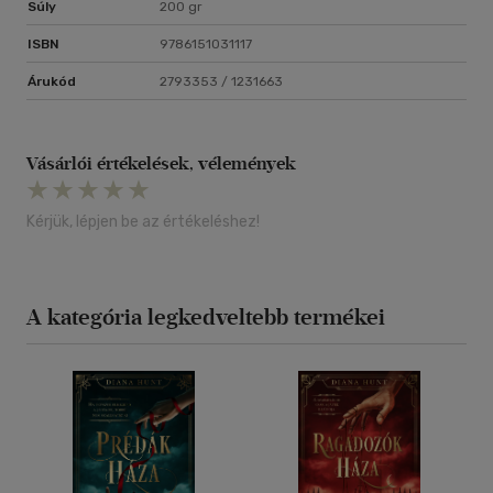
Súly
200 gr
ISBN
9786151031117
Árukód
2793353 / 1231663
Vásárlói értékelések, vélemények
Kérjük, lépjen be az értékeléshez!
A kategória legkedveltebb termékei