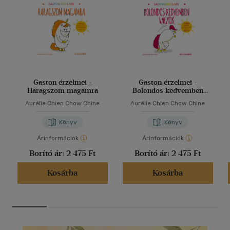
Gaston érzelmei -
Gaston érzelmei -
Haragszom magamra
Bolondos kedvemben
vagyok
Aurélie Chien Chow Chine
Aurélie Chien Chow Chine
Könyv
Könyv
Árinformációk
Árinformációk
Borító ár:
2 475 Ft
Borító ár:
2 475 Ft
Kosárba
Kosárba