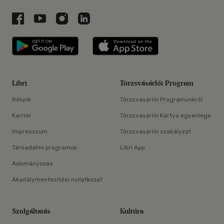
Libri a Facebookon
Libri a Youtube-on
Libri az Instagramon
Libri a LinkedInen
Libri applikáció Szerezd meg: Google P
Libri applikáció 
Libri
Törzsvásárlói Program
Rólunk
Törzsvásárlói Programunkról
Karrier
Törzsvásárlói Kártya egyenlege
Impresszum
Törzsvásárlói szabályzat
Társadalmi programok
Libri App
Adományozás
Akadálymentesítési nyilatkozat
Szolgáltatás
Kultúra