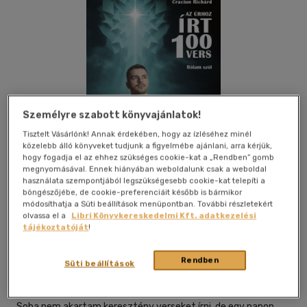
Személyre szabott könyvajánlatok!
Tisztelt Vásárlónk! Annak érdekében, hogy az ízléséhez minél
közelebb álló könyveket tudjunk a figyelmébe ajánlani, arra kérjük,
hogy fogadja el az ehhez szükséges cookie-kat a „Rendben” gomb
megnyomásával. Ennek hiányában weboldalunk csak a weboldal
használata szempontjából legszükségesebb cookie-kat telepíti a
böngészőjébe, de cookie-preferenciáit később is bármikor
módosíthatja a Süti beállítások menüpontban. További részletekért
Kívánságlistához adom
Megosztom
olvassa el a
Libri Könyvkereskedelmi Kft. adatkezelési
tájékoztatóját
!
Rendben
Publio Kiadó
|
2025
|
magyar nyelvű
|
puhatáblás,
Süti beállítások
ragasztókötött
|
137 oldal
Soha nem akartam keresztény verseket írni, de egy napon