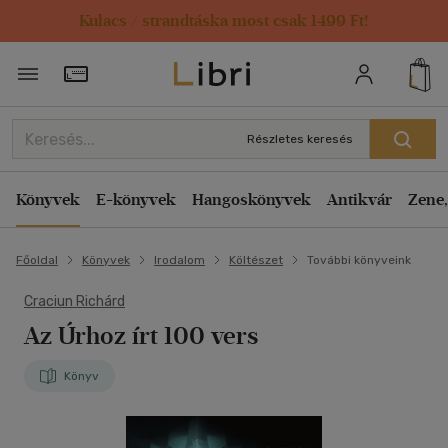
Kulacs / strandtáska most csak 1499 Ft!
Törzsvásárlói Kártya adatai
Részletes keresés
Könyvek
E-könyvek
Hangoskönyvek
Antikvár
Zene,
Főoldal
Könyvek
Irodalom
Költészet
További könyveink
Craciun Richárd
Az Úrhoz írt 100 vers
Könyv