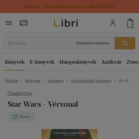
Kulacs / strandtáska most csak 1499 Ft!
Törzsvásárlói Kártya adatai
Részletes keresés
Könyvek
E-könyvek
Hangoskönyvek
Antikvár
Zene,
Főoldal
Könyvek
Irodalom
Szórakoztató irodalom
Sci-fi
Claudia Gray
Star Wars - Vérvonal
Könyv