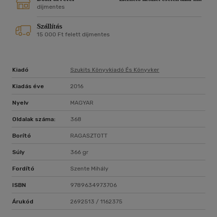
díjmentes
Szállítás
15 000 Ft felett díjmentes
Kiadó
Szukits Könyvkiadó És Könyvker
Kiadás éve
2016
Nyelv
MAGYAR
Oldalak száma:
368
Borító
RAGASZTOTT
Súly
366 gr
Fordító
Szente Mihály
ISBN
9789634973706
Árukód
2692513 / 1162375