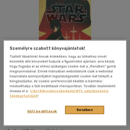
Személyre szabott könyvajánlatok!
Tisztelt Vásárlónk! Annak érdekében, hogy az ízléséhez minél
közelebb álló könyveket tudjunk a figyelmébe ajánlani, arra kérjük,
hogy fogadja el az ehhez szükséges cookie-kat a „Rendben” gomb
megnyomásával. Ennek hiányában weboldalunk csak a weboldal
használata szempontjából legszükségesebb cookie-kat telepíti a
böngészőjébe, de cookie-preferenciáit később is bármikor
módosíthatja a Süti beállítások menüpontban. További részletekért
Kívánságlistához adom
Megosztom
olvassa el a
Libri Könyvkereskedelmi Kft. adatkezelési
tájékoztatóját
!
(1 vélemény)
Rendben
Süti beállítások
Szukits Könyvkiadó És Könyvker
|
2016
|
magyar nyelvű
|
ragasztott
|
368 oldal