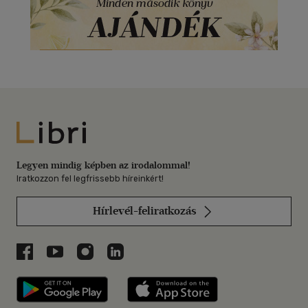
Libri
Legyen mindig képben az irodalommal!
Iratkozzon fel legfrissebb híreinkért!
Hírlevél-feliratkozás
Libri a Facebookon
Libri a Youtube-on
Libri az Instagramon
Libri a LinkedInen
Libri applikáció Szerezd meg: Google P
Libri applikáció 