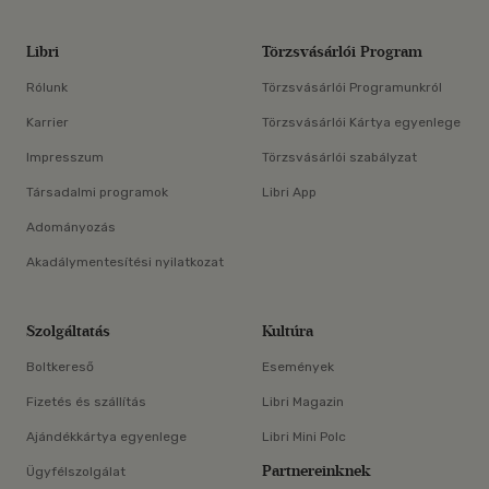
Libri
Törzsvásárlói Program
Rólunk
Törzsvásárlói Programunkról
Karrier
Törzsvásárlói Kártya egyenlege
Impresszum
Törzsvásárlói szabályzat
Társadalmi programok
Libri App
Adományozás
Akadálymentesítési nyilatkozat
Szolgáltatás
Kultúra
Boltkereső
Események
Fizetés és szállítás
Libri Magazin
Ajándékkártya egyenlege
Libri Mini Polc
Partnereinknek
Ügyfélszolgálat