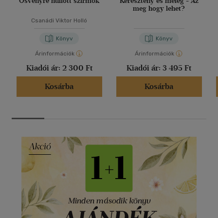
Ösvényre hullott szirmok
Keresztény és meleg - Az
meg hogy lehet?
Csanádi Viktor Holló
Könyv
Könyv
Árinformációk
Árinformációk
Kiadói ár:
2 300 Ft
Kiadói ár:
3 495 Ft
Kosárba
Kosárba