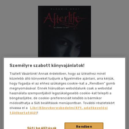
Személyre szabott könyvajánlatok!
Tisztelt Vásárlónk! Annak érdekében, hogy az ízléséhez minél
közelebb álló könyveket tudjunk a figyelmébe ajánlani, arra kérjük,
hogy fogadja el az ehhez szükséges cookie-kat a „Rendben” gomb
megnyomásával. Ennek hiányában weboldalunk csak a weboldal
használata szempontjából legszükségesebb cookie-kat telepíti a
böngészőjébe, de cookie-preferenciáit később is bármikor
módosíthatja a Süti beállítások menüpontban. További részletekért
Kívánságlistához adom
Megosztom
olvassa el a
Libri Könyvkereskedelmi Kft. adatkezelési
tájékoztatóját
!
Könyvmolyképző Kiadó Kft.
|
2011
|
magyar nyelvű
Rendben
Süti beállítások