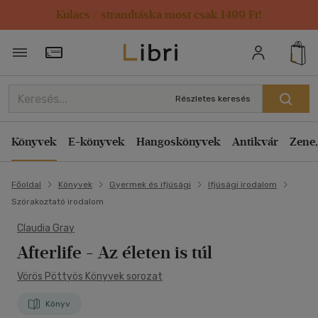
Kulacs / strandtáska most csak 1499 Ft!
Törzsvásárlói Kártya adatai
Részletes keresés
Könyvek
E-könyvek
Hangoskönyvek
Antikvár
Zene,
Főoldal
Könyvek
Gyermek és ifjúsági
Ifjúsági irodalom
Szórakoztató irodalom
Claudia Gray
Afterlife - Az életen is túl
Vörös Pöttyös Könyvek sorozat
Könyv