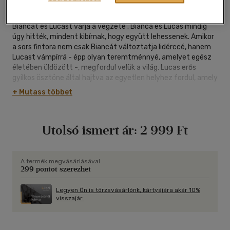
|
puhatáblás, ragasztókötött
|
340 oldal
Biancát és Lucast várja a végzete . Bianca és Lucas mindig
úgy hitték, mindent kibírnak, hogy együtt lehessenek. Amikor
a sors fintora nem csak Biancát változtatja lidérccé, hanem
Lucast vámpírrá - épp olyan teremtménnyé, amelyet egész
életében üldözött -, megfordul velük a világ. Lucas erős
gyilkos ösztöne által hajtva az egyetlen helyhez fordul, amely
segíthet: Az Evernight Akadémiához. Bianca eltökélten
+ Mutass többet
mellette marad. De az Evernight vámpír vezetője háborút
indít a lidércek ellen, így Bianca korábbi otthona a
legveszélyesebb hellyé válik számára, annak ellenére, hogy
Utolsó ismert ár:
2 999 Ft
kísérteties átalakulása új erőkkel ruházta fel. Csata dúl a
lidércek és a vámpírok között, Bianca és Lucas pedig
iszonyatos igazsággal néznek szembe. Minden akadályt
legyőztek, amelyet az élet kettőjük elé állított, de vajon elég
A termék megvásárlásával
299 pontot szerezhet
erős a szerelmük, hogy túléljék az élet utáni kihívásokat?
Legyen Ön is törzsvásárlónk, kártyájára akár 10%
visszajár.