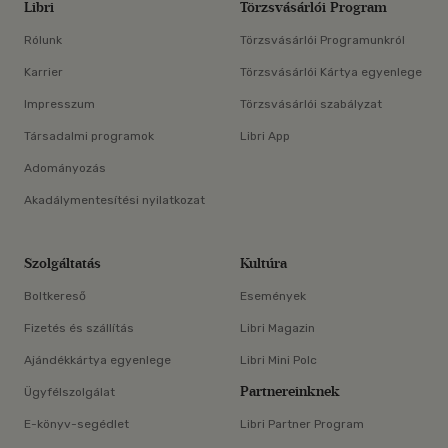
Libri
Törzsvásárlói Program
Rólunk
Törzsvásárlói Programunkról
Karrier
Törzsvásárlói Kártya egyenlege
Impresszum
Törzsvásárlói szabályzat
Társadalmi programok
Libri App
Adományozás
Akadálymentesítési nyilatkozat
Szolgáltatás
Kultúra
Boltkereső
Események
Fizetés és szállítás
Libri Magazin
Ajándékkártya egyenlege
Libri Mini Polc
Partnereinknek
Ügyfélszolgálat
E-könyv-segédlet
Libri Partner Program