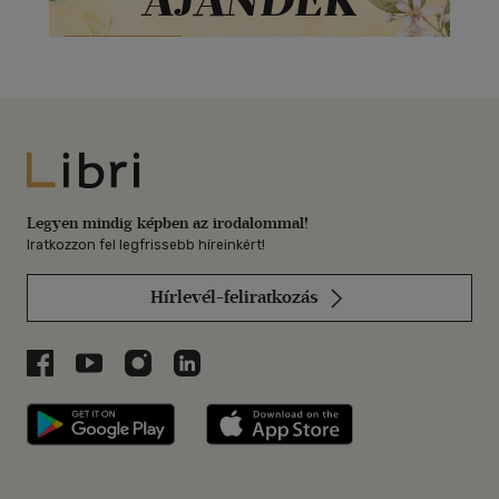
Libri
Legyen mindig képben az irodalommal!
Iratkozzon fel legfrissebb híreinkért!
Hírlevél-feliratkozás
Libri a Facebookon
Libri a Youtube-on
Libri az Instagramon
Libri a LinkedInen
Libri applikáció Szerezd meg: Google P
Libri applikáció 