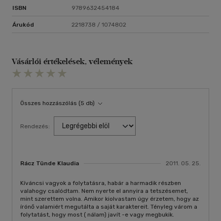
ISBN
9789632454184
Árukód
2218738 / 1074802
Vásárlói értékelések, vélemények
Összes hozzászólás (5 db)
Rendezés:
Rácz Tünde Klaudia
2011. 05. 25.
Kíváncsi vagyok a folytatásra, habár a harmadik részben
valahogy csalódtam. Nem nyerte el annyira a tetszésemet,
mint szerettem volna. Amikor kiolvastam úgy érzetem, hogy az
írónő valamiért megutálta a saját karaktereit. Tényleg várom a
folytatást, hogy most ( nálam) javít -e vagy megbukik.