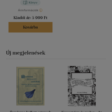
Könyv
Árinformációk
Kiadói ár:
5 999 Ft
Kosárba
Új megjelenések