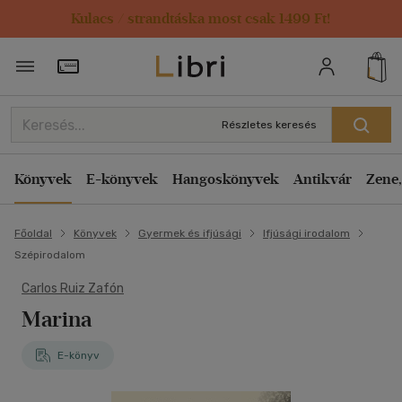
Kulacs / strandtáska most csak 1499 Ft!
Törzsvásárlói Kártya adatai
Részletes keresés
Könyvek
E-könyvek
Hangoskönyvek
Antikvár
Zene,
Főoldal
Könyvek
Gyermek és ifjúsági
Ifjúsági irodalom
Szépirodalom
Carlos Ruiz Zafón
Marina
E-könyv