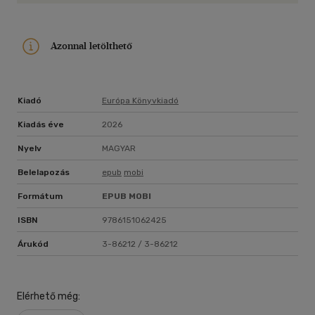
Azonnal letölthető
Kiadó
Európa Könyvkiadó
Kiadás éve
2026
Nyelv
MAGYAR
Belelapozás
epub
mobi
Formátum
EPUB
MOBI
ISBN
9786151062425
Árukód
3-86212 / 3-86212
Elérhető még: