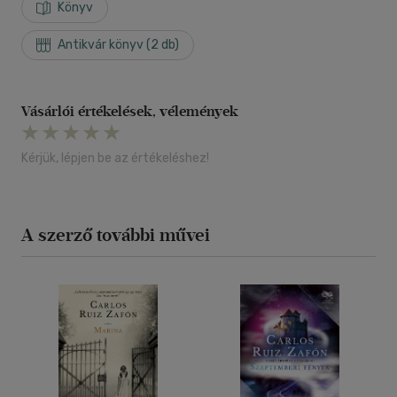
Könyv
Antikvár könyv (2 db)
Vásárlói értékelések, vélemények
Kérjük, lépjen be az értékeléshez!
A szerző további művei