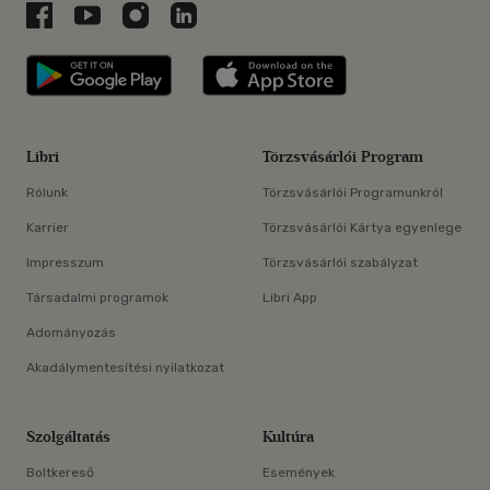
Libri a Facebookon
Libri a Youtube-on
Libri az Instagramon
Libri a LinkedInen
Libri applikáció Szerezd meg: Google P
Libri applikáció 
Libri
Törzsvásárlói Program
Rólunk
Törzsvásárlói Programunkról
Karrier
Törzsvásárlói Kártya egyenlege
Impresszum
Törzsvásárlói szabályzat
Társadalmi programok
Libri App
Adományozás
Akadálymentesítési nyilatkozat
Szolgáltatás
Kultúra
Boltkereső
Események