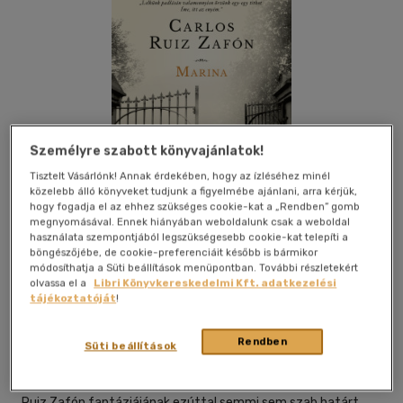
Személyre szabott könyvajánlatok!
Tisztelt Vásárlónk! Annak érdekében, hogy az ízléséhez minél
közelebb álló könyveket tudjunk a figyelmébe ajánlani, arra kérjük,
hogy fogadja el az ehhez szükséges cookie-kat a „Rendben” gomb
megnyomásával. Ennek hiányában weboldalunk csak a weboldal
használata szempontjából legszükségesebb cookie-kat telepíti a
böngészőjébe, de cookie-preferenciáit később is bármikor
módosíthatja a Süti beállítások menüpontban. További részletekért
olvassa el a
Libri Könyvkereskedelmi Kft. adatkezelési
Beleolvasok
Kívánságlistához adom
Megosztom
tájékoztatóját
!
Rendben
Süti beállítások
Európa Könyvkiadó
|
2026
|
magyar nyelvű
Ruiz Zafón fantáziájának ezúttal semmi sem szab határt