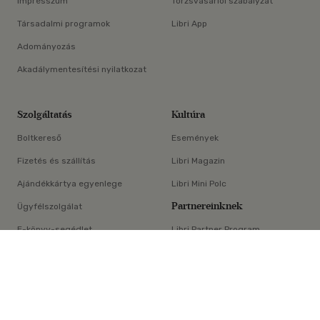
Impresszum
Törzsvásárlói szabályzat
Társadalmi programok
Libri App
Adományozás
Akadálymentesítési nyilatkozat
Szolgáltatás
Kultúra
Boltkereső
Események
Fizetés és szállítás
Libri Magazin
Ajándékkártya egyenlege
Libri Mini Polc
Partnereinknek
Ügyfélszolgálat
E-könyv-segédlet
Libri Partner Program
×
Elállási nyilatkozat
Médiaajánlat
ÁSZF
Adatvédelem
Oldaltérkép
Süti beállítások