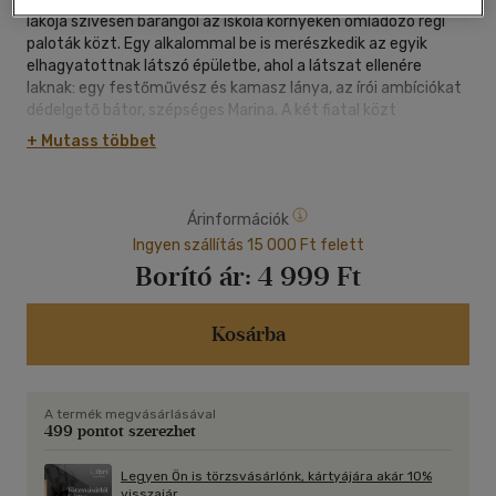
lakója szívesen barangol az iskola környékén omladozó régi
paloták közt. Egy alkalommal be is merészkedik az egyik
elhagyatottnak látszó épületbe, ahol a látszat ellenére
laknak: egy festőművész és kamasz lánya, az írói ambíciókat
dédelgető bátor, szépséges Marina. A két fiatal közt
szerelmes barátság szövődik, és a lány egyszer elviszi Óscart
+ Mutass többet
a titokzatos árnyakkal teli régi temetőbe. Az egyik sírhoz
rendszeresen kijár egy lefátyolozott személy, akiről nem
lehet tudni, nő-e, férfi-e vagy inkább kísértet. Letesz egy szál
Árinformációk
virágot, aztán ellebeg... A síron nincs név, csak egy
szétterjesztett szárnyú fekete pillangó vésete. Óscar és
Ingyen szállítás 15 000 Ft felett
Marina a jelenést követve további fekete pillangók nyomára
Borító ár:
4 999 Ft
jut, és vérfagyasztó kalandokba keveredik.
Ruiz Zafón fantáziájának ezúttal semmi sem szab határt
(legkevésbé a valóság). Szívfájdító és félelmetes mesét írt,
Kosárba
amelyről a bevezetőben bevallja, hogy a legnehezebben
kategorizálható és egyben a legszemélyesebb regénye.
A termék megvásárlásával
499 pontot szerezhet
Legyen Ön is törzsvásárlónk, kártyájára akár 10%
visszajár.