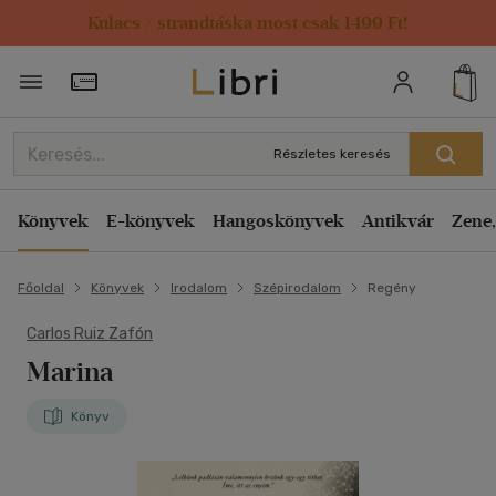
Kulacs / strandtáska most csak 1499 Ft!
Törzsvásárlói Kártya adatai
Részletes keresés
Könyvek
E-könyvek
Hangoskönyvek
Antikvár
Zene,
Főoldal
Könyvek
Irodalom
Szépirodalom
Regény
Carlos Ruiz Zafón
Marina
Könyv