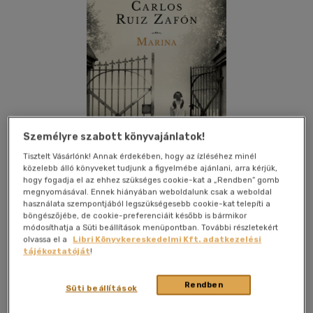
Személyre szabott könyvajánlatok!
Tisztelt Vásárlónk! Annak érdekében, hogy az ízléséhez minél
közelebb álló könyveket tudjunk a figyelmébe ajánlani, arra kérjük,
hogy fogadja el az ehhez szükséges cookie-kat a „Rendben” gomb
megnyomásával. Ennek hiányában weboldalunk csak a weboldal
használata szempontjából legszükségesebb cookie-kat telepíti a
böngészőjébe, de cookie-preferenciáit később is bármikor
Kívánságlistához adom
Megosztom
módosíthatja a Süti beállítások menüpontban. További részletekért
olvassa el a
Libri Könyvkereskedelmi Kft. adatkezelési
tájékoztatóját
!
Európa Könyvkiadó Kft.
|
2023
|
magyar nyelvű
|
keménytábla, védőborító
|
272 oldal
Rendben
Süti beállítások
1980, Barcelona. Óscar Drai, egy óvárosi bentlakásos intézet