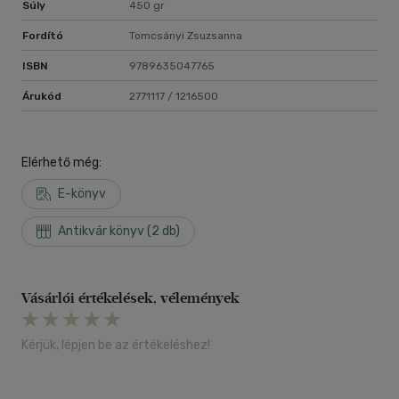
Súly
450 gr
Fordító
Tomcsányi Zsuzsanna
ISBN
9789635047765
Árukód
2771117 / 1216500
Elérhető még:
E-könyv
Antikvár könyv (2 db)
Vásárlói értékelések, vélemények
Kérjük, lépjen be az értékeléshez!