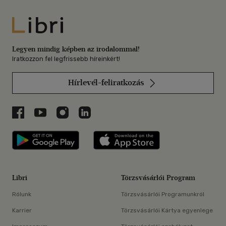
Libri
Legyen mindig képben az irodalommal!
Iratkozzon fel legfrissebb híreinkért!
Hírlevél-feliratkozás
Libri a Facebookon
Libri a Youtube-on
Libri az Instagramon
Libri a LinkedInen
Libri applikáció Szerezd meg: Google P
Libri applikáció 
Libri
Törzsvásárlói Program
Rólunk
Törzsvásárlói Programunkról
Karrier
Törzsvásárlói Kártya egyenlege