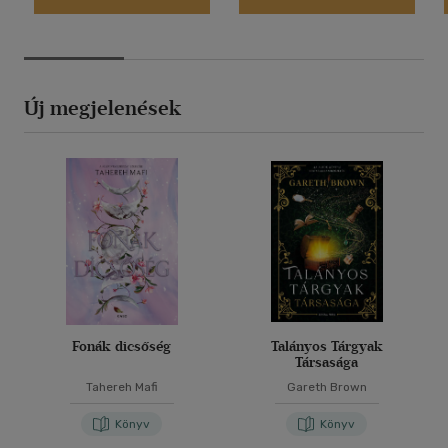
Új megjelenések
Fonák dicsőség
Talányos Tárgyak
Társasága
Tahereh Mafi
Gareth Brown
Könyv
Könyv