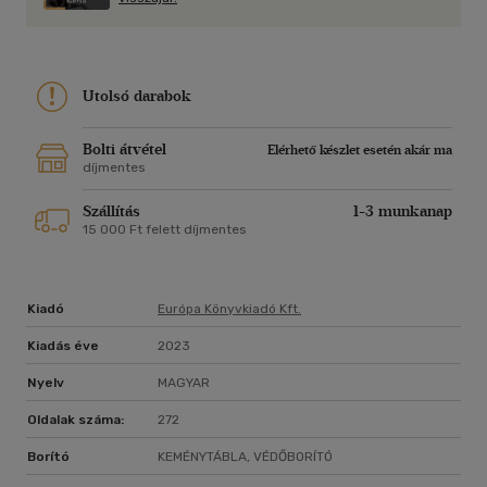
Utolsó darabok
Bolti átvétel
Elérhető készlet esetén akár ma
díjmentes
Szállítás
1-3 munkanap
15 000 Ft felett díjmentes
Kiadó
Európa Könyvkiadó Kft.
Kiadás éve
2023
Nyelv
MAGYAR
Oldalak száma:
272
Borító
KEMÉNYTÁBLA, VÉDŐBORÍTÓ