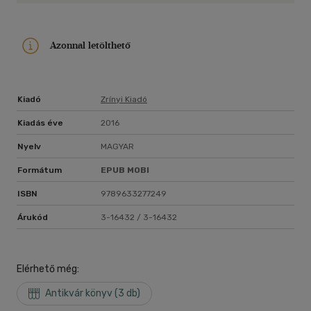
Azonnal letölthető
Kiadó
Zrínyi Kiadó
Kiadás éve
2016
Nyelv
MAGYAR
Formátum
EPUB
MOBI
ISBN
9789633277249
Árukód
3-16432 / 3-16432
Elérhető még:
Antikvár könyv (3 db)