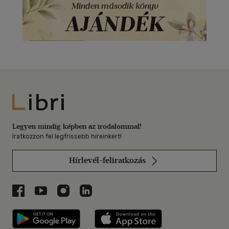
Libri
Legyen mindig képben az irodalommal!
Iratkozzon fel legfrissebb híreinkért!
Hírlevél-feliratkozás
Libri a Facebookon
Libri a Youtube-on
Libri az Instagramon
Libri a LinkedInen
Libri applikáció Szerezd meg: Google P
Libri applikáció 