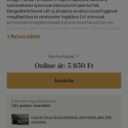
hadviselésben új korszak beköszöntét jelentették.
Elengedhetetlenné vált új általános érvényű összefüggések
megállapítása és rendszerbe foglalása. Ezt a korszak
kétségtelenül legjelentősebb katonai teoretikusa Carl von
Clausewitz oldotta meg leginkább időtállóan. A Zrínyi Kiadónál
most megjelent legújabb magyar változat egy német nyelvű
+ Mutass többet
Clausewitz-könyv újrafordítása és lektorált szerkesztése,
mely a katonai műveltség szélesítéséhez kíván hozzájárulni.
Árinformációk
Online ár:
5 850 Ft
Kosárba
A termék megvásárlásával
585 pontot szerezhet
Legyen Ön is törzsvásárlónk, kártyájára akár 10%
visszajár.