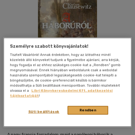
Személyre szabott könyvajánlatok!
Tisztelt Vásárlónk! Annak érdekében, hogy az ízléséhez minél
közelebb álló könyveket tudjunk a figyelmébe ajánlani, arra kérjük,
hogy fogadja el az ehhez szükséges cookie-kat a „Rendben” gomb
megnyomásával. Ennek hiányában weboldalunk csak a weboldal
használata szempontjából legszükségesebb cookie-kat telepíti a
böngészőjébe, de cookie-preferenciáit később is bármikor
módosíthatja a Süti beállítások menüpontban. További részletekért
olvassa el a
Libri Könyvkereskedelmi Kft. adatkezelési
tájékoztatóját
!
Kívánságlistához adom
Megosztom
Rendben
Süti beállítások
Zrínyi Kiadó
|
2016
|
magyar nyelvű
A nagy francia forradalom, majd a napóleoni háborúk a