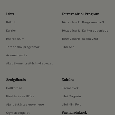
Libri
Törzsvásárlói Program
Rólunk
Törzsvásárlói Programunkról
Karrier
Törzsvásárlói Kártya egyenlege
Impresszum
Törzsvásárlói szabályzat
Társadalmi programok
Libri App
Adományozás
Akadálymentesítési nyilatkozat
Szolgáltatás
Kultúra
Boltkereső
Események
Fizetés és szállítás
Libri Magazin
Ajándékkártya egyenlege
Libri Mini Polc
Partnereinknek
Ügyfélszolgálat