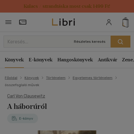
Kulacs / strandtáska most csak 1499 Ft!
Törzsvásárlói Kártya adatai
Részletes keresés
Könyvek
E-könyvek
Hangoskönyvek
Antikvár
Zene,
Főoldal
Könyvek
Történelem
Egyetemes történelem
összefoglaló művek
Carl Von Clausewitz
A háborúról
E-könyv