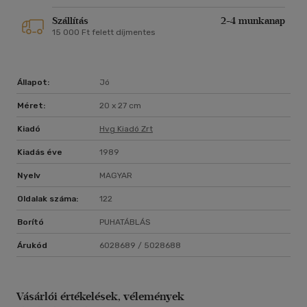
Szállítás
2-4 munkanap
15 000 Ft felett díjmentes
Állapot:
Jó
Méret:
20 x 27 cm
Kiadó
Hvg Kiadó Zrt
Kiadás éve
1989
Nyelv
MAGYAR
Oldalak száma:
122
Borító
PUHATÁBLÁS
Árukód
6028689 / 5028688
Vásárlói értékelések, vélemények