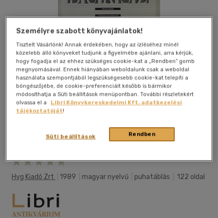
Személyre szabott könyvajánlatok!
Tisztelt Vásárlónk! Annak érdekében, hogy az ízléséhez minél
közelebb álló könyveket tudjunk a figyelmébe ajánlani, arra kérjük,
hogy fogadja el az ehhez szükséges cookie-kat a „Rendben” gomb
megnyomásával. Ennek hiányában weboldalunk csak a weboldal
használata szempontjából legszükségesebb cookie-kat telepíti a
böngészőjébe, de cookie-preferenciáit később is bármikor
módosíthatja a Süti beállítások menüpontban. További részletekért
olvassa el a
Libri Könyvkereskedelmi Kft. adatkezelési
tájékoztatóját
!
Rendben
Süti beállítások
Kívánságlistához adom
Megosztom
Hvg Kiadó Zrt
|
1989
|
magyar nyelvű
|
puhatáblás
|
122 oldal