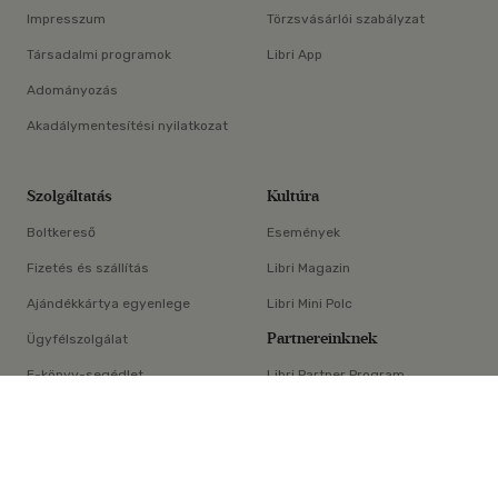
Impresszum
Törzsvásárlói szabályzat
Társadalmi programok
Libri App
Adományozás
Akadálymentesítési nyilatkozat
Szolgáltatás
Kultúra
Boltkereső
Események
Fizetés és szállítás
Libri Magazin
Ajándékkártya egyenlege
Libri Mini Polc
Partnereinknek
Ügyfélszolgálat
E-könyv-segédlet
Libri Partner Program
×
Elállási nyilatkozat
Médiaajánlat