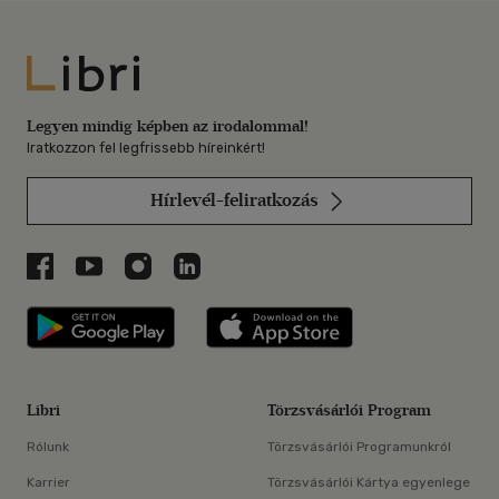
Libri
Legyen mindig képben az irodalommal!
Iratkozzon fel legfrissebb híreinkért!
Hírlevél-feliratkozás
Libri a Facebookon
Libri a Youtube-on
Libri az Instagramon
Libri a LinkedInen
Libri applikáció Szerezd meg: Google P
Libri applikáció 
Libri
Törzsvásárlói Program
Rólunk
Törzsvásárlói Programunkról
Karrier
Törzsvásárlói Kártya egyenlege