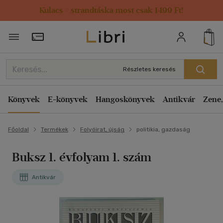
Kulacs / strandtáska most csak 1499 Ft!
Törzsvásárlói Kártya adatai
Részletes keresés
Könyvek
E-könyvek
Hangoskönyvek
Antikvár
Zene,
Főoldal
Termékek
Folyóirat, újság
politikia, gazdaság
Buksz 1. évfolyam 1. szám
Antikvár