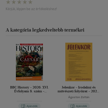
Kérjük, lépjen be az értékeléshez!
A kategória legkedveltebb termékei
BBC History - 2026. XVI.
Jelenkor - Irodalmi és
Évfolyam 8. szám -
művészeti folyóirat - 2026.
Augusztus
július-augusztus
Ágoston Zoltán
Ajándék
Ajándék