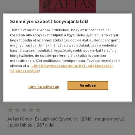
Személyre szabott könyvajánlatok!
Tisztelt Vásárlónk! Annak érdekében, hogy az ízléséhez minél
közelebb álló könyveket tudjunk a figyelmébe ajánlani, arra kérjük,
hogy fogadja el az ehhez szükséges cookie-kat a „Rendben” gomb
megnyomásával. Ennek hiányában weboldalunk csak a weboldal
használata szempontjából legszükségesebb cookie-kat telepíti a
böngészőjébe, de cookie-preferenciáit később is bármikor
módosíthatja a Süti beállítások menüpontban. További részletekért
olvassa el a
Libri Könyvkereskedelmi Kft. adatkezelési
tájékoztatóját
!
Rendben
Süti beállítások
Kívánságlistához adom
Megosztom
Aetas Könyv- És Lapkiadó Egyesület
|
2016
|
magyar nyelvű
|
puhatáblás
|
267 oldal