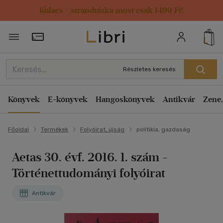
Kulacs / strandtáska most csak 1499 Ft!
Törzsvásárlói Kártya adatai
Részletes keresés
Könyvek
E-könyvek
Hangoskönyvek
Antikvár
Zene,
Főoldal
Termékek
Folyóirat, újság
politikia, gazdaság
Aetas 30. évf. 2016. 1. szám
-
Történettudományi folyóirat
Antikvár