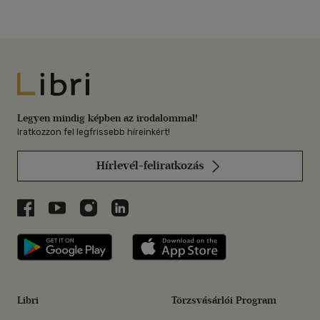
Libri
Legyen mindig képben az irodalommal!
Iratkozzon fel legfrissebb híreinkért!
Hírlevél-feliratkozás
Libri a Facebookon
Libri a Youtube-on
Libri az Instagramon
Libri a LinkedInen
Libri applikáció Szerezd meg: Google P
Libri applikáció 
Libri
Törzsvásárlói Program