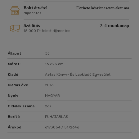
Bolti átvétel
Elérhető készlet esetén akár ma
díjmentes
Szállítás
2-4 munkanap
15 000 Ft felett díjmentes
Állapot:
Jó
Méret:
16 x 23 cm
Kiadó
Aetas Könyv- És Lapkiadó Egyesület
Kiadás éve
2016
Nyelv
MAGYAR
Oldalak száma:
267
Borító
PUHATÁBLÁS
Árukód
6173054 / 5172646