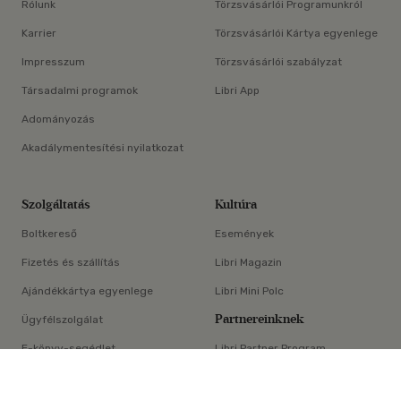
Rólunk
Törzsvásárlói Programunkról
Karrier
Törzsvásárlói Kártya egyenlege
Impresszum
Törzsvásárlói szabályzat
Társadalmi programok
Libri App
Adományozás
Akadálymentesítési nyilatkozat
Szolgáltatás
Kultúra
Boltkereső
Események
Fizetés és szállítás
Libri Magazin
Ajándékkártya egyenlege
Libri Mini Polc
Partnereinknek
Ügyfélszolgálat
E-könyv-segédlet
Libri Partner Program
×
Elállási nyilatkozat
Médiaajánlat