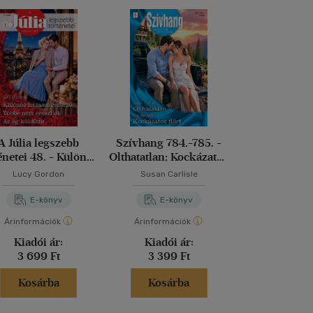
A Júlia legszebb
Szívhang 784.-785. -
Júlia különsz
énetei 48. - Különös
Olthatatlan; Kockázatos
Csak egy futó
asságszerző; Többé
flört
Kockázatos j
Lucy Gordon
Susan Carlisle
Jane Por
m eresztlek; Az ég
Vegasban; A bé
küldötte
E-könyv
E-könyv
E-kö
Árinformációk
Árinformációk
Árinformáci
Kiadói ár:
Kiadói ár:
Kiadói 
3 699 Ft
3 399 Ft
3 699 
Kosárba
Kosárba
Kosár