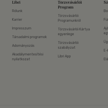
Libri
Törzsvásárlói
Sz
Program
Rólunk
Bo
Törzsvásárlói
Karrier
Fi
Programunkról
Impresszum
Aj
Törzsvásárlói Kártya
eg
egyenlege
Társadalmi programok
Üg
Törzsvásárlói
Adományozás
szabályzat
E-
Akadálymentesítési
Libri App
nyilatkozat
El
eg: Google Play
 applikáció Letölthető az App Store-ból