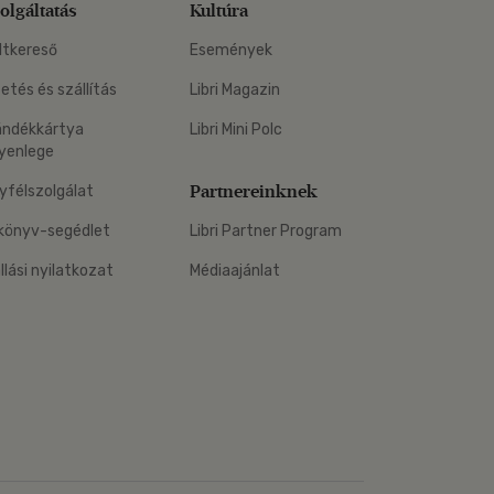
olgáltatás
Kultúra
ltkereső
Események
zetés és szállítás
Libri Magazin
ándékkártya
Libri Mini Polc
yenlege
Partnereinknek
yfélszolgálat
könyv-segédlet
Libri Partner Program
állási nyilatkozat
Médiaajánlat