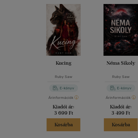
Kucing
Néma Sikoly
Ruby Saw
Ruby Saw
E-könyv
E-könyv
Árinformációk
Árinformációk
Kiadói ár:
Kiadói ár:
3 699 Ft
3 499 Ft
Kosárba
Kosárba