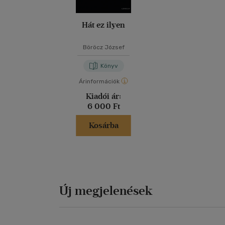
Hát ez ilyen
Böröcz József
Könyv
Árinformációk
Kiadói ár:
6 000 Ft
Kosárba
Új megjelenések