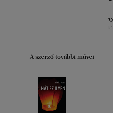
Á
V
Ké
A szerző további művei