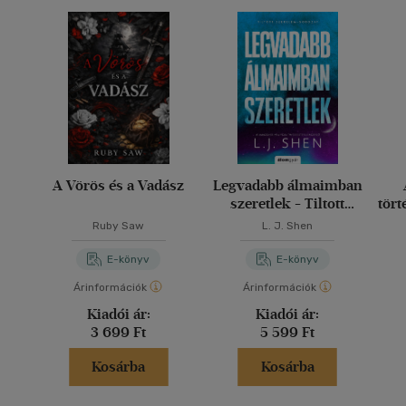
A Vörös és a Vadász
Legvadabb álmaimban
szeretlek - Tiltott
tört
szerelem 2.
ház
Ruby Saw
L. J. Shen
ne
E-könyv
E-könyv
Árinformációk
Árinformációk
Kiadói ár:
Kiadói ár:
3 699 Ft
5 599 Ft
Kosárba
Kosárba