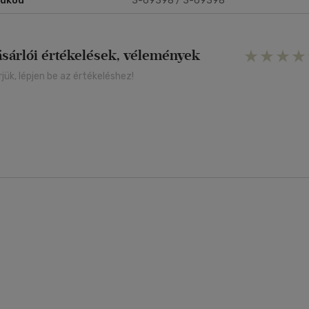
rukód
3-69398 / 3-69398
ásárlói értékelések, vélemények
rjük, lépjen be az értékeléshez!