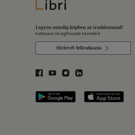
Libri
Legyen mindig képben az irodalommal!
Iratkozzon fel legfrissebb híreinkért!
Hírlevél-feliratkozás
Libri a Facebookon
Libri a Youtube-on
Libri az Instagramon
Libri a LinkedInen
Libri applikáció Szerezd m
Libri