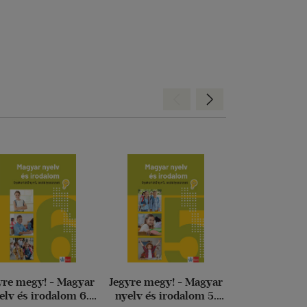
Hátra
Előre
yre megy! - Magyar
Jegyre megy! - Magyar
Szövegértés 5
elv és irodalom 6.
nyelv és irodalom 5.