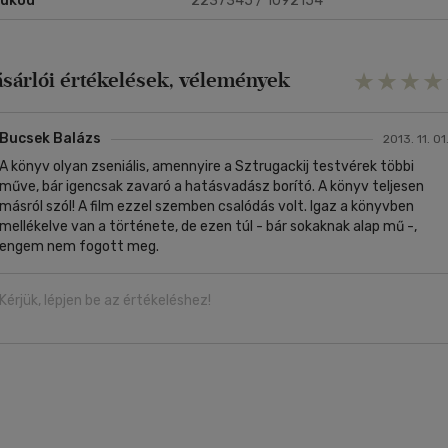
rukód
2237345 / 1092154
 elérhetetlennek tartott, kívánságteljesítő aranygömböt.
drick Schuchart fáradságos munkával a stalkerek legjobbjává képezt
gát. Úgy gondolta, őt a Zónában már nem érhetik meglepetések. De
rsze tévedett. Ez az ő története.
ásárlói értékelések, vélemények
Bucsek Balázs
2013. 11. 01
A könyv olyan zseniális, amennyire a Sztrugackij testvérek többi
műve, bár igencsak zavaró a hatásvadász borító. A könyv teljesen
másról szól! A film ezzel szemben csalódás volt. Igaz a könyvben
mellékelve van a története, de ezen túl - bár sokaknak alap mű -,
engem nem fogott meg.
Kérjük, lépjen be az értékeléshez!