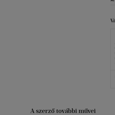
Á
az
Re
ma
pe
V
A szerző további művei