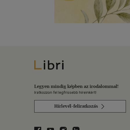
Libri
Legyen mindig képben az irodalommal!
Iratkozzon fel legfrissebb híreinkért!
Hírlevél-feliratkozás
Libri a Facebookon
Libri a Youtube-on
Libri az Instagramon
Libri a LinkedInen