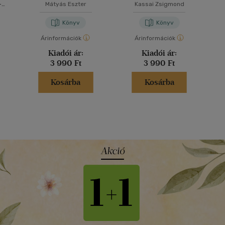
osztályosoknak
osztályosoknak
-
Mátyás Eszter
Kassai Zsigmond
ika
Könyv
Könyv
Árinformációk
Árinformációk
Kiadói ár:
Kiadói ár:
3 990 Ft
3 990 Ft
Kosárba
Kosárba