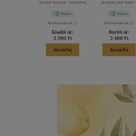
feladatgyűjtemény
Schädt Andrea
-
Schädtné
Árvainé Libor Ildikó
matematikából - 1.
Simon Andrea
Mátyásné Bondor Món
évfolyam
Könyv
Könyv
Árinformációk
Árinformációk
Kiadói ár:
Borító ár:
3 280 Ft
2 480 Ft
Kosárba
Kosárba