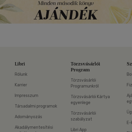
Libri
Törzsvásárlói
Sz
Program
Rólunk
Bo
Törzsvásárlói
Karrier
Fi
Programunkról
Impresszum
Aj
Törzsvásárlói Kártya
eg
egyenlege
Társadalmi programok
Üg
Törzsvásárlói
Adományozás
szabályzat
E-
Akadálymentesítési
Libri App