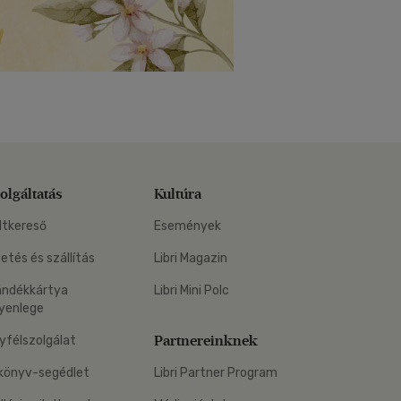
olgáltatás
Kultúra
ltkereső
Események
zetés és szállítás
Libri Magazin
ándékkártya
Libri Mini Polc
yenlege
Partnereinknek
yfélszolgálat
könyv-segédlet
Libri Partner Program