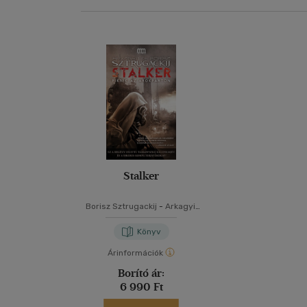
Stalker
Borisz Sztrugackij
-
Arkagyij
Sztrugackij
Könyv
Árinformációk
Borító ár:
6 990 Ft