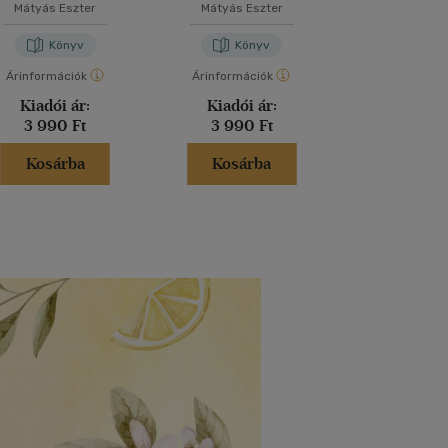
osztályosoknak
osztályosoknak
Mátyás Eszter
Mátyás Eszter
Bánfi Ri
Könyv
Könyv
Kön
Árinformációk
Árinformációk
Árinformáci
Kiadói ár:
Kiadói ár:
Kiadói 
3 990 Ft
3 990 Ft
2 480 
Kosárba
Kosárba
Kosár