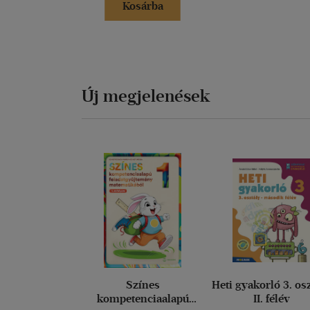
Kosárba
Új megjelenések
Színes
Heti gyakorló 3. os
kompetenciaalapú
II. félév