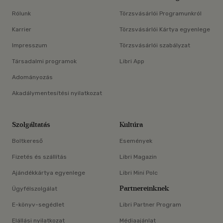
Rólunk
Törzsvásárlói Programunkról
Karrier
Törzsvásárlói Kártya egyenlege
Impresszum
Törzsvásárlói szabályzat
Társadalmi programok
Libri App
Adományozás
Akadálymentesítési nyilatkozat
Szolgáltatás
Kultúra
Boltkereső
Események
Fizetés és szállítás
Libri Magazin
Ajándékkártya egyenlege
Libri Mini Polc
Partnereinknek
Ügyfélszolgálat
E-könyv-segédlet
Libri Partner Program
Elállási nyilatkozat
Médiaajánlat