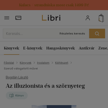
Kulacs / strandtáska most csak 1499 Ft!
Törzsvásárlói Kártya adatai
Részletes keresés
Könyvek
E-könyvek
Hangoskönyvek
Antikvár
Zene,
Főoldal
Könyvek
Irodalom
Költészet
Szerző válogatott művei
Bogdán László
Az illuzionista és a szörnyeteg
Könyv