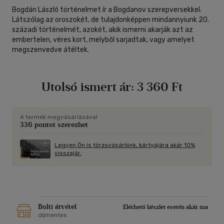
Bogdán László történelmet ír a Bogdanov szerepversekkel.
Látszólag az oroszokét, de tulajdonképpen mindannyiunk 20.
századi történelmét, azokét, akik ismerni akarják azt az
embertelen, véres kort, melyből sarjadtak, vagy amelyet
megszenvedve átéltek.
Utolsó ismert ár:
3 360 Ft
A termék megvásárlásával
336 pontot szerezhet
Legyen Ön is törzsvásárlónk, kártyájára akár 10%
visszajár.
Bolti átvétel
Elérhető készlet esetén akár ma
díjmentes