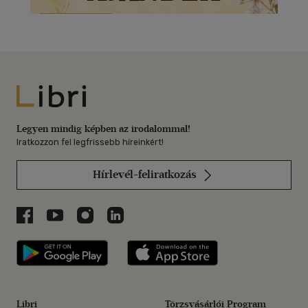
Libri
Legyen mindig képben az irodalommal!
Iratkozzon fel legfrissebb híreinkért!
Hírlevél-feliratkozás
Libri a Facebookon
Libri a Youtube-on
Libri az Instagramon
Libri a LinkedInen
Libri applikáció Szerezd meg: Google P
Libri applikáció 
Libri
Törzsvásárlói Program