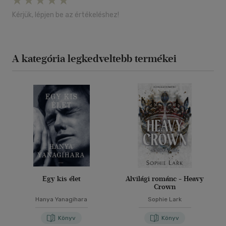
Kérjük, lépjen be az értékeléshez!
A kategória legkedveltebb termékei
Egy kis élet
Alvilági románc - Heavy
Crown
Hanya Yanagihara
Sophie Lark
Könyv
Könyv