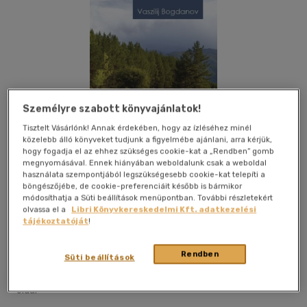
Személyre szabott könyvajánlatok!
Tisztelt Vásárlónk! Annak érdekében, hogy az ízléséhez minél
közelebb álló könyveket tudjunk a figyelmébe ajánlani, arra kérjük,
hogy fogadja el az ehhez szükséges cookie-kat a „Rendben” gomb
megnyomásával. Ennek hiányában weboldalunk csak a weboldal
használata szempontjából legszükségesebb cookie-kat telepíti a
böngészőjébe, de cookie-preferenciáit később is bármikor
módosíthatja a Süti beállítások menüpontban. További részletekért
olvassa el a
Libri Könyvkereskedelmi Kft. adatkezelési
tájékoztatóját
!
Kívánságlistához adom
Megosztom
Rendben
Süti beállítások
Mentor Kiadó
|
2015
|
magyar nyelvű
|
keménytábla
|
432
oldal