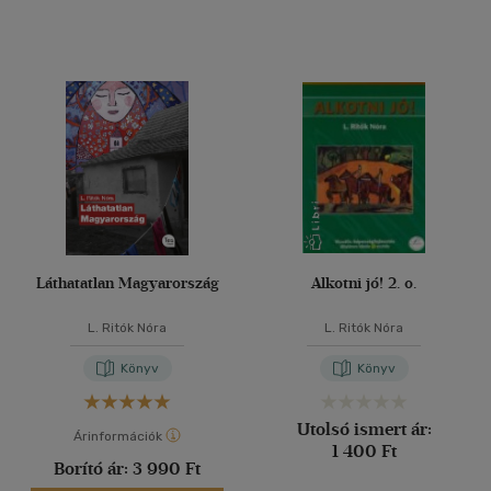
Láthatatlan Magyarország
Alkotni jó! 2. o.
L. Ritók Nóra
L. Ritók Nóra
Könyv
Könyv
Utolsó ismert ár:
Árinformációk
1 400 Ft
Borító ár:
3 990 Ft