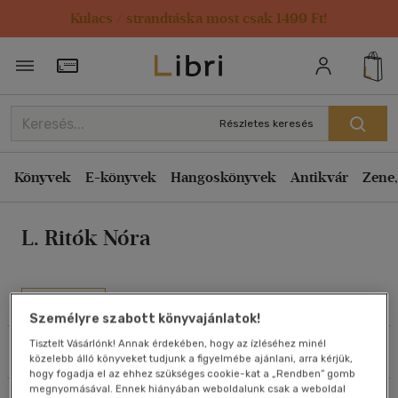
Kulacs / strandtáska most csak 1499 Ft!
Rendezés
Törzsvásárlói Kártya adatai
Rendezés
Kiadás éve szerint csökkenő
Részletes keresés
Kiadás éve szerint növekvő
Ár szerint csökkenő
Könyvek
E-könyvek
Hangoskönyvek
Antikvár
Zene,
Ár szerint növekvő
L. Ritók Nóra
Eladott darabszám szerint csökkenő
Eladott darabszám szerint növekvő
Cím szerint A-Z
Művei
Szerző szerint A-Z
Személyre szabott könyvajánlatok!
Tisztelt Vásárlónk! Annak érdekében, hogy az ízléséhez minél
Szűrés
Rendezés
közelebb álló könyveket tudjunk a figyelmébe ajánlani, arra kérjük,
Megjelenítés
hogy fogadja el az ehhez szükséges cookie-kat a „Rendben” gomb
megnyomásával. Ennek hiányában weboldalunk csak a weboldal
20 db / oldal