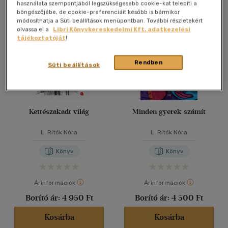
Összesen
4
db
használata szempontjából legszükségesebb cookie-kat telepíti a
böngészőjébe, de cookie-preferenciáit később is bármikor
40 db / oldal
módosíthatja a Süti beállítások menüpontban. További részletekért
olvassa el a
Libri Könyvkereskedelmi Kft. adatkezelési
tájékoztatóját
!
Alkalmaz
Rendben
Süti beállítások
Kettészakadt világ
Minden gyerek számít
L. Ritók Nóra
L. Ritók Nóra
Könyv
Könyv
Árinformációk
Árinformációk
Borító ár:
4 950 Ft
Borító ár:
4 500 Ft
Kosárba
Kosárba