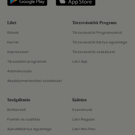
Libri
Törzsvásárlói Program
Rólunk
Törzsvásárlói Programunkról
Karrier
Törzsvásárlói Kártya egyenlege
Impresszum
Törzsvásárlói szabályzat
Társadalmi programok
Libri App
Adományozás
Akadálymentesítési nyilatkozat
Szolgáltatás
Kultúra
Boltkereső
Események
Fizetés és szállítás
Libri Magazin
Ajándékkártya egyenlege
Libri Mini Polc