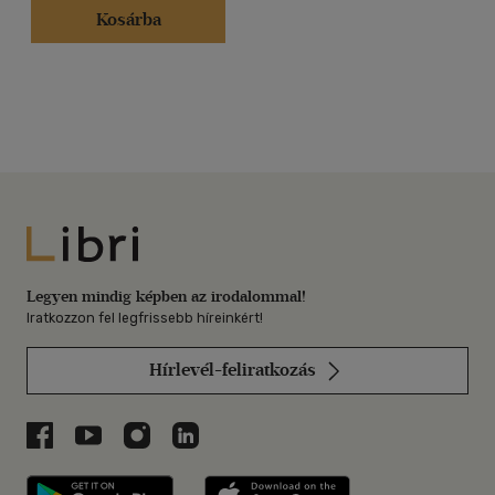
Kosárba
Libri
Legyen mindig képben az irodalommal!
Iratkozzon fel legfrissebb híreinkért!
Hírlevél-feliratkozás
Libri a Facebookon
Libri a Youtube-on
Libri az Instagramon
Libri a LinkedInen
Libri applikáció Szerezd meg: Google P
Libri applikáció 