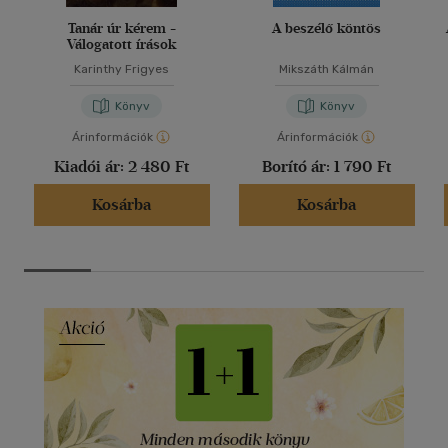
Tanár úr kérem -
A beszélő köntös
Válogatott írások
Karinthy Frigyes
Mikszáth Kálmán
Könyv
Könyv
Árinformációk
Árinformációk
Kiadói ár:
2 480 Ft
Borító ár:
1 790 Ft
Kosárba
Kosárba