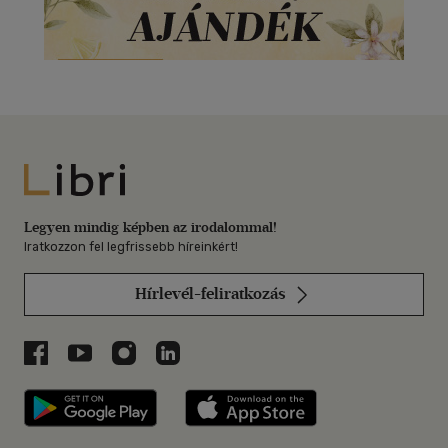
Libri
Legyen mindig képben az irodalommal!
Iratkozzon fel legfrissebb híreinkért!
Hírlevél-feliratkozás
Libri a Facebookon
Libri a Youtube-on
Libri az Instagramon
Libri a LinkedInen
Libri applikáció Szerezd meg: Google P
Libri applikáció 