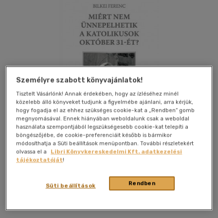
Személyre szabott könyvajánlatok!
Tisztelt Vásárlónk! Annak érdekében, hogy az ízléséhez minél
közelebb álló könyveket tudjunk a figyelmébe ajánlani, arra kérjük,
hogy fogadja el az ehhez szükséges cookie-kat a „Rendben” gomb
megnyomásával. Ennek hiányában weboldalunk csak a weboldal
használata szempontjából legszükségesebb cookie-kat telepíti a
böngészőjébe, de cookie-preferenciáit később is bármikor
módosíthatja a Süti beállítások menüpontban. További részletekért
olvassa el a
Libri Könyvkereskedelmi Kft. adatkezelési
tájékoztatóját
!
Kívánságlistához adom
Megosztom
Rendben
Süti beállítások
Ős-Kép Kiadó
|
2022
|
magyar nyelvű
|
puhatáblás
|
60 oldal