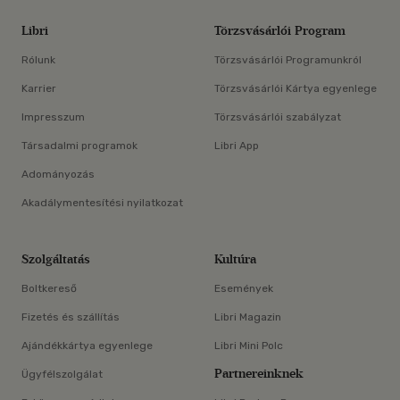
Libri
Törzsvásárlói Program
Rólunk
Törzsvásárlói Programunkról
Karrier
Törzsvásárlói Kártya egyenlege
Impresszum
Törzsvásárlói szabályzat
Társadalmi programok
Libri App
Adományozás
Akadálymentesítési nyilatkozat
Szolgáltatás
Kultúra
Boltkereső
Események
Fizetés és szállítás
Libri Magazin
Ajándékkártya egyenlege
Libri Mini Polc
Partnereinknek
Ügyfélszolgálat