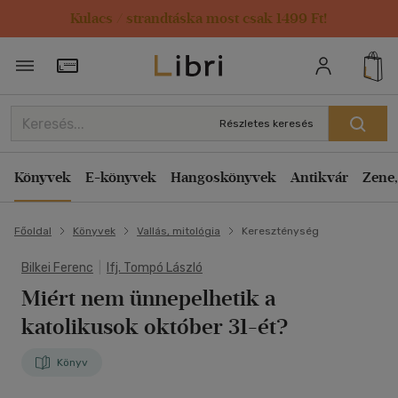
Kulacs / strandtáska most csak 1499 Ft!
Törzsvásárlói Kártya adatai
Részletes keresés
Könyvek
E-könyvek
Hangoskönyvek
Antikvár
Zene,
Főoldal
Könyvek
Vallás, mitológia
Kereszténység
Bilkei Ferenc
|
Ifj. Tompó László
Miért nem ünnepelhetik a
katolikusok október 31-ét?
Könyv