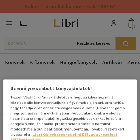
Kulacs / strandtáska most csak 1499 Ft!
Rendezés
Törzsvásárlói Kártya adatai
Rendezés
Kiadás éve szerint csökkenő
Részletes keresés
Kiadás éve szerint növekvő
Ár szerint csökkenő
Könyvek
E-könyvek
Hangoskönyvek
Antikvár
Zene,
Ár szerint növekvő
Szántai Zsolt (San-Tai)
Eladott darabszám szerint csökkenő
Személyre szabott könyvajánlatok!
Eladott darabszám szerint növekvő
Tisztelt Vásárlónk! Annak érdekében, hogy az ízléséhez minél
Cím szerint A-Z
közelebb álló könyveket tudjunk a figyelmébe ajánlani, arra kérjük,
Művei
hogy fogadja el az ehhez szükséges cookie-kat a „Rendben” gomb
Szerző szerint A-Z
megnyomásával. Ennek hiányában weboldalunk csak a weboldal
használata szempontjából legszükségesebb cookie-kat telepíti a
Szűrés
Rendezés
böngészőjébe, de cookie-preferenciáit később is bármikor
Megjelenítés
módosíthatja a Süti beállítások menüpontban. További részletekért
olvassa el a
Libri Könyvkereskedelmi Kft. adatkezelési
20 db / oldal
tájékoztatóját
!