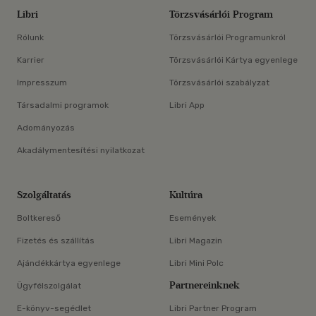
Libri
Törzsvásárlói Program
Rólunk
Törzsvásárlói Programunkról
Karrier
Törzsvásárlói Kártya egyenlege
Impresszum
Törzsvásárlói szabályzat
Társadalmi programok
Libri App
Adományozás
Akadálymentesítési nyilatkozat
Szolgáltatás
Kultúra
Boltkereső
Események
Fizetés és szállítás
Libri Magazin
Ajándékkártya egyenlege
Libri Mini Polc
Partnereinknek
Ügyfélszolgálat
E-könyv-segédlet
Libri Partner Program