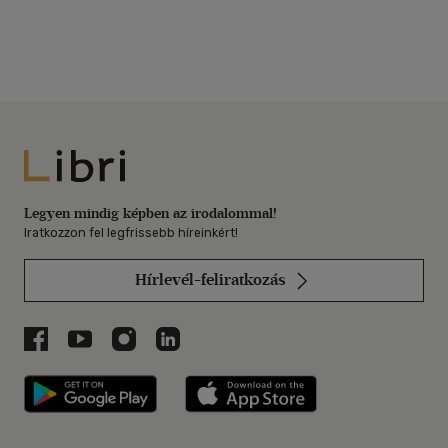
Libri
Legyen mindig képben az irodalommal!
Iratkozzon fel legfrissebb híreinkért!
Hírlevél-feliratkozás
Libri a Facebookon
Libri a Youtube-on
Libri az Instagramon
Libri a LinkedInen
Libri applikáció Szerezd meg: Google P
Libri applikáció 