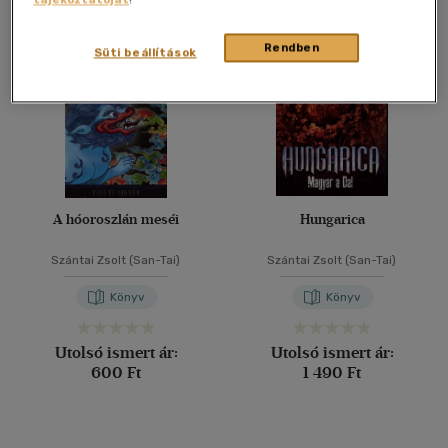
Összesen
2
db
40 db / oldal
Rendben
Süti beállítások
Alkalmaz
A hóoroszlán meséi
Hungarica
Szántai Zsolt (San-Tai)
Szántai Zsolt (San-Tai)
Könyv
Könyv
Utolsó ismert ár:
Utolsó ismert ár:
600 Ft
1 490 Ft