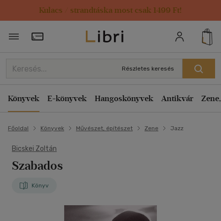
Kulacs / strandtáska most csak 1499 Ft!
Törzsvásárlói Kártya adatai
Részletes keresés
Könyvek
E-könyvek
Hangoskönyvek
Antikvár
Zene,
Főoldal
Könyvek
Művészet, építészet
Zene
Jazz
Bicskei Zoltán
Szabados
Könyv