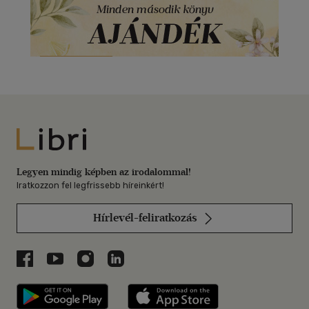
Libri
Legyen mindig képben az irodalommal!
Iratkozzon fel legfrissebb híreinkért!
Hírlevél-feliratkozás
Libri a Facebookon
Libri a Youtube-on
Libri az Instagramon
Libri a LinkedInen
Libri applikáció Szerezd meg: Google P
Libri applikáció 