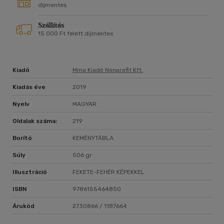
Gyula, Binder Károly vagy Pozsár Máté.
díjmentes
Szállítás
15 000 Ft felett díjmentes
Kiadó
Mma Kiadó Nonprofit Kft.
Kiadás éve
2019
Nyelv
MAGYAR
Oldalak száma:
219
Borító
KEMÉNYTÁBLA
Súly
506 gr
Illusztráció
FEKETE-FEHÉR KÉPEKKEL
ISBN
9786155464850
Árukód
2730866 / 1187664