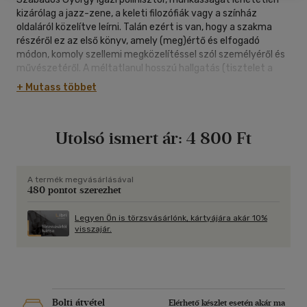
kizárólag a jazz-zene, a keleti filozófiák vagy a színház
oldaláról közelítve leírni. Talán ezért is van, hogy a szakma
részéről ez az első könyv, amely (meg)értő és elfogadó
módon, komoly szellemi megközelítéssel szól személyéről és
művészetéről. A méltatlanul hosszú hallgatás (tisztelet a
ritka kivételeknek) után éppen a merőben különböző
+ Mutass többet
szempontú tanulmányok bizonyítják, milyen nehéz akárcsak
elkezdeni is e rendkívüli életmű körüljárását.
A hagyatékban lévő több, mint kétezer kottalap szkennelése,
Utolsó ismert ár:
4 800 Ft
a felvételek és koncertek elemzése kapcsán nem kizárólag
zeneelméleti, hanem filozófiai, vallástörténeti és civilizációs
kérdések egész sora ejti gondolkodóba a befogadót.
Szabados zenéje nemcsak önmagában érdekes; lételméleti
A termék megvásárlásával
480 pontot szerezhet
szembenézésre készteti az arra nyitott, fogékony embert.
Számunkra egyértelmű: az elmúlt korok nagy művészetének
méltó folytatása a szabadosi életmű - "egész-sége",
Legyen Ön is törzsvásárlónk, kártyájára akár 10%
visszajár.
fölmutatott mélysége és magassága páratlan az utóbbi fél
évszázadban.
A Bicskei Zoltán szerkesztette, nemzetközi alkotógárdát
felvonultató kötet olyan kiváló zenetudósok, írók és jazz-
zenészek tanulmányaival és visszaemlékezéseivel ismerteti
meg az olvasót, mint Bert Noglik, Nemanja Sovtic, Kodolányi
Bolti átvétel
Elérhető készlet esetén akár ma