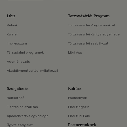
Libri
Törzsvásárlói Program
Rólunk
Törzsvásárlói Programunkról
Karrier
Törzsvásárlói Kártya egyenlege
Impresszum
Törzsvásárlói szabályzat
Társadalmi programok
Libri App
Adományozás
Akadálymentesítési nyilatkozat
Szolgáltatás
Kultúra
Boltkereső
Események
Fizetés és szállítás
Libri Magazin
Ajándékkártya egyenlege
Libri Mini Polc
Partnereinknek
Ügyfélszolgálat