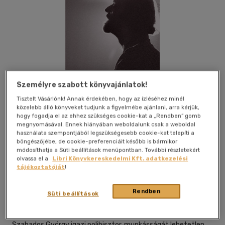
Személyre szabott könyvajánlatok!
Tisztelt Vásárlónk! Annak érdekében, hogy az ízléséhez minél
közelebb álló könyveket tudjunk a figyelmébe ajánlani, arra kérjük,
hogy fogadja el az ehhez szükséges cookie-kat a „Rendben” gomb
megnyomásával. Ennek hiányában weboldalunk csak a weboldal
használata szempontjából legszükségesebb cookie-kat telepíti a
böngészőjébe, de cookie-preferenciáit később is bármikor
módosíthatja a Süti beállítások menüpontban. További részletekért
Kívánságlistához adom
Megosztom
olvassa el a
Libri Könyvkereskedelmi Kft. adatkezelési
tájékoztatóját
!
Rendben
Mma Kiadó Nonprofit Kft.
|
2019
|
magyar nyelvű
Süti beállítások
|
keménytábla
|
219 oldal
Szabados György igazi polihisztor, munkásságát lehetetlen