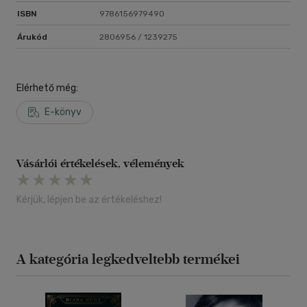
ISBN
9786156979490
Árukód
2806956 / 1239275
Elérhető még:
E-könyv
Vásárlói értékelések, vélemények
Kérjük, lépjen be az értékeléshez!
A kategória legkedveltebb termékei