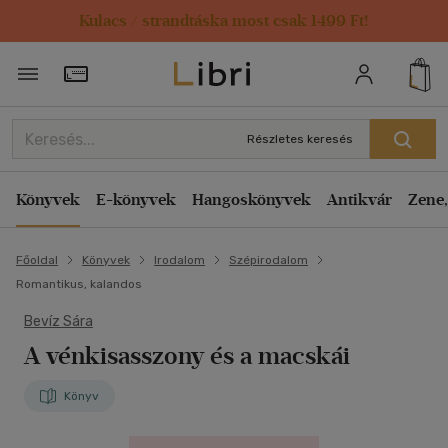
Kulacs / strandtáska most csak 1499 Ft!
Törzsvásárlói Kártya adatai
Részletes keresés
Könyvek
E-könyvek
Hangoskönyvek
Antikvár
Zene,
Főoldal
Könyvek
Irodalom
Szépirodalom
Romantikus, kalandos
Bevíz Sára
A vénkisasszony és a macskái
Könyv