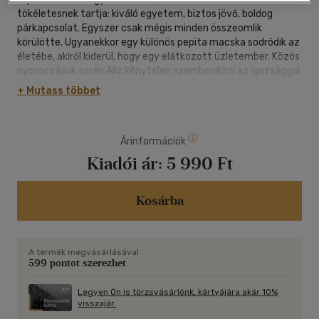
tökéletesnek tartja: kiváló egyetem, biztos jövő, boldog
párkapcsolat. Egyszer csak mégis minden összeomlik
körülötte. Ugyanekkor egy különös pepita macska sodródik az
életébe, akiről kiderül, hogy egy elátkozott üzletember. Közös
nyomozásuk során Aliz kénytelen szembenézni az igazsággal.
De vajon elég bátor lesz-e ahhoz, hogy változtasson az
+ Mutass többet
életén?
Romantikus, varázslatos történet mindazoknak, akik úgy
érzik, nem a saját életüket élik - és félnek megtenni az első
Árinformációk
lépést.
Kiadói ár:
5 990 Ft
Kosárba
A termék megvásárlásával
599 pontot szerezhet
Legyen Ön is törzsvásárlónk, kártyájára akár 10%
visszajár.