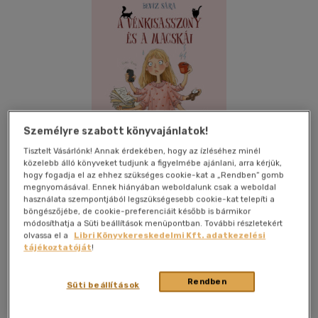
Személyre szabott könyvajánlatok!
Tisztelt Vásárlónk! Annak érdekében, hogy az ízléséhez minél
közelebb álló könyveket tudjunk a figyelmébe ajánlani, arra kérjük,
hogy fogadja el az ehhez szükséges cookie-kat a „Rendben” gomb
megnyomásával. Ennek hiányában weboldalunk csak a weboldal
használata szempontjából legszükségesebb cookie-kat telepíti a
böngészőjébe, de cookie-preferenciáit később is bármikor
módosíthatja a Süti beállítások menüpontban. További részletekért
Kívánságlistához adom
Megosztom
olvassa el a
Libri Könyvkereskedelmi Kft. adatkezelési
tájékoztatóját
!
Rendben
Süti beállítások
Könyv Guru
|
2026
|
magyar nyelvű
|
kartonált
|
480 oldal
Olykor mind el vagyunk veszve, ez alól Aliz sem kivétel. Életét