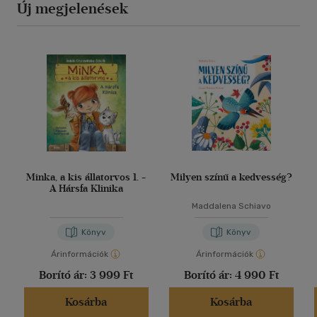
Új megjelenések
Minka, a kis állatorvos 1. -
Milyen színű a kedvesség?
A Hársfa Klinika
Maddalena Schiavo
Könyv
Könyv
Árinformációk
Árinformációk
Borító ár:
3 999 Ft
Borító ár:
4 990 Ft
Kosárba
Kosárba