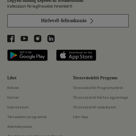
Legyen mindig képben az irodalommal!
Iratkozzon fel legfrissebb híreinkért!
Hírlevél-feliratkozás
Libri a Facebookon
Libri a Youtube-on
Libri az Instagramon
Libri a LinkedInen
Libri applikáció Szerezd meg: Google P
Libri applikáció 
Libri
Törzsvásárlói Program
Rólunk
Törzsvásárlói Programunkról
Karrier
Törzsvásárlói Kártya egyenlege
Impresszum
Törzsvásárlói szabályzat
Társadalmi programok
Libri App
Adományozás