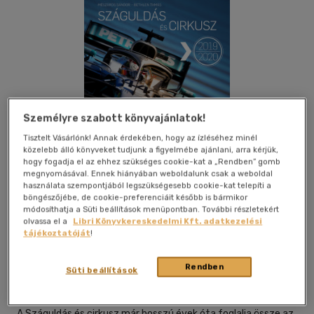
Személyre szabott könyvajánlatok!
Tisztelt Vásárlónk! Annak érdekében, hogy az ízléséhez minél
közelebb álló könyveket tudjunk a figyelmébe ajánlani, arra kérjük,
hogy fogadja el az ehhez szükséges cookie-kat a „Rendben” gomb
megnyomásával. Ennek hiányában weboldalunk csak a weboldal
használata szempontjából legszükségesebb cookie-kat telepíti a
böngészőjébe, de cookie-preferenciáit később is bármikor
módosíthatja a Süti beállítások menüpontban. További részletekért
Kívánságlistához adom
Megosztom
olvassa el a
Libri Könyvkereskedelmi Kft. adatkezelési
tájékoztatóját
!
Rendben
Beta Press Kft.
|
2019
|
magyar nyelvű
|
keménytábla
|
208
Süti beállítások
oldal
A Száguldás és cirkusz már hosszú évek óta foglalja össze az