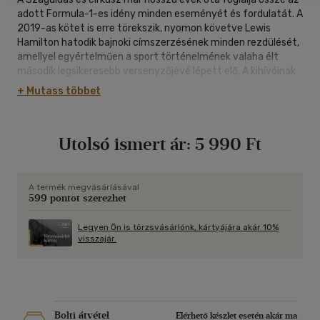
adott Formula-1-es idény minden eseményét és fordulatát. A
2019-as kötet is erre törekszik, nyomon követve Lewis
Hamilton hatodik bajnoki címszerzésének minden rezdülését,
amellyel egyértelműen a sport történelmének valaha élt
második legsikeresebb versenyzőjévé lépett elő. A kihívóinak
sora azonban idén volt a legszínesebb: Max Verstappen eddigi
+ Mutass többet
legösszeszedettebb szezonjával, a Ferrari Charles Leclerc
friss lendületével támadott, míg Sebastian Vettel a
kelleténél több hibája, Valtteri Bottas pedig a szezonközépi
Utolsó ismert ár:
5 990 Ft
gyengébb formája miatt nem tudta kellően megszorongatni
Hamiltont. A McLaren végre stabilizálódott, Ricciardo nehéz
időket élt meg a Renault-nál, a Haas szürreális
szponzorbalhéba keveredett, Robert Kubica pedig 8 év
A termék megvásárlásával
599 pontot szerezhet
távollét után visszatért - pechére a mezőny messze
leglassabb autójával. A 2019-es szezon is bővelkedett a
különleges sztorikban a mezőny minden szintjén, emellett
Legyen Ön is törzsvásárlónk, kártyájára akár 10%
visszajár.
pedig kötetünk már a 2020-as évadra, annak új felállásaira és
szabályaira is előretekint.
Bolti átvétel
Elérhető készlet esetén akár ma