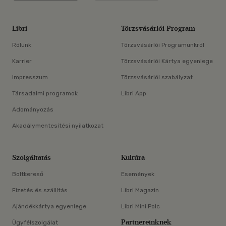
Libri
Törzsvásárlói Program
Rólunk
Törzsvásárlói Programunkról
Karrier
Törzsvásárlói Kártya egyenlege
Impresszum
Törzsvásárlói szabályzat
Társadalmi programok
Libri App
Adományozás
Akadálymentesítési nyilatkozat
Szolgáltatás
Kultúra
Boltkereső
Események
Fizetés és szállítás
Libri Magazin
Ajándékkártya egyenlege
Libri Mini Polc
Partnereinknek
Ügyfélszolgálat