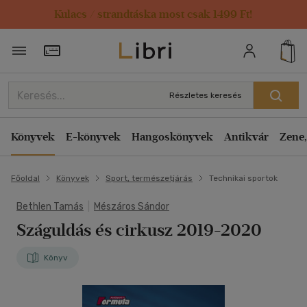
Kulacs / strandtáska most csak 1499 Ft!
Törzsvásárlói Kártya adatai
Részletes keresés
Könyvek
E-könyvek
Hangoskönyvek
Antikvár
Zene,
Főoldal
Könyvek
Sport, természetjárás
Technikai sportok
Bethlen Tamás
|
Mészáros Sándor
Száguldás és cirkusz 2019-2020
Könyv