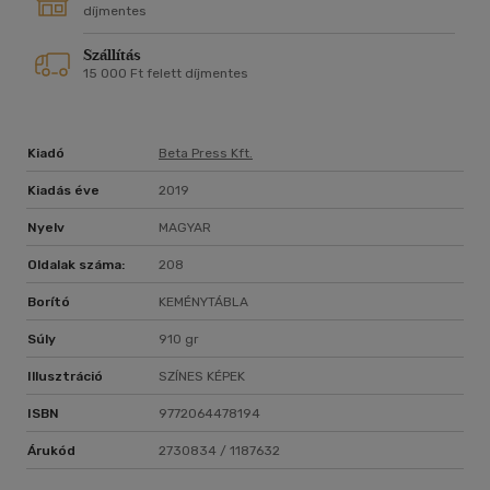
díjmentes
Szállítás
15 000 Ft felett díjmentes
Kiadó
Beta Press Kft.
Kiadás éve
2019
Nyelv
MAGYAR
Oldalak száma:
208
Borító
KEMÉNYTÁBLA
Súly
910 gr
Illusztráció
SZÍNES KÉPEK
ISBN
9772064478194
Árukód
2730834 / 1187632