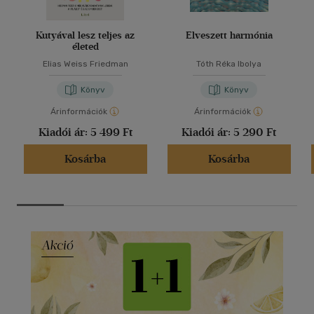
Kutyával lesz teljes az
Elveszett harmónia
életed
Elias Weiss Friedman
Tóth Réka Ibolya
Könyv
Könyv
Árinformációk
Árinformációk
Kiadói ár:
5 499 Ft
Kiadói ár:
5 290 Ft
Kosárba
Kosárba