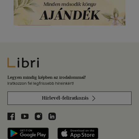
Libri
Legyen mindig képben az irodalommal!
Iratkozzon fel legfrissebb híreinkért!
Hírlevél-feliratkozás
Libri a Facebookon
Libri a Youtube-on
Libri az Instagramon
Libri a LinkedInen
Libri applikáció Szerezd meg: Google P
Libri applikáció 