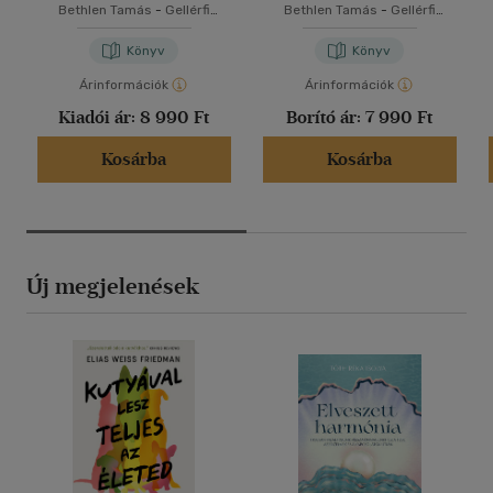
Bethlen Tamás
-
Gellérfi
Bethlen Tamás
-
Gellérfi
Gergő
Gergő
Könyv
Könyv
Árinformációk
Árinformációk
Kiadói ár:
8 990 Ft
Borító ár:
7 990 Ft
Kosárba
Kosárba
Új megjelenések