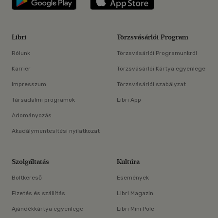
Libri
Törzsvásárlói Program
Rólunk
Törzsvásárlói Programunkról
Karrier
Törzsvásárlói Kártya egyenlege
Impresszum
Törzsvásárlói szabályzat
Társadalmi programok
Libri App
Adományozás
Akadálymentesítési nyilatkozat
Szolgáltatás
Kultúra
Boltkereső
Események
Fizetés és szállítás
Libri Magazin
Ajándékkártya egyenlege
Libri Mini Polc