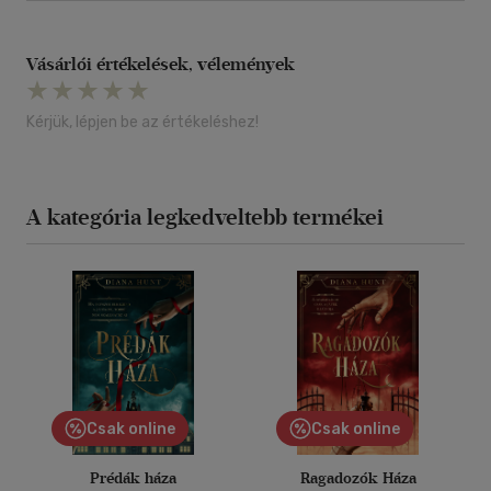
Vásárlói értékelések, vélemények
Kérjük, lépjen be az értékeléshez!
A kategória legkedveltebb termékei
Csak online
Csak online
Prédák háza
Ragadozók Háza