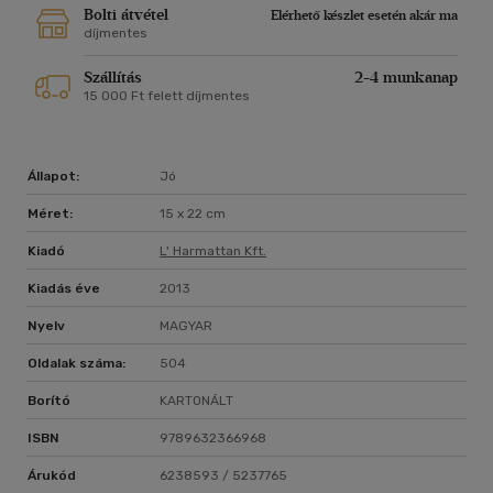
Bolti átvétel
Elérhető készlet esetén akár ma
díjmentes
Szállítás
2-4 munkanap
15 000 Ft felett díjmentes
Állapot:
Jó
Méret:
15 x 22 cm
Kiadó
L' Harmattan Kft.
Kiadás éve
2013
Nyelv
MAGYAR
Oldalak száma:
504
Borító
KARTONÁLT
ISBN
9789632366968
Árukód
6238593 / 5237765