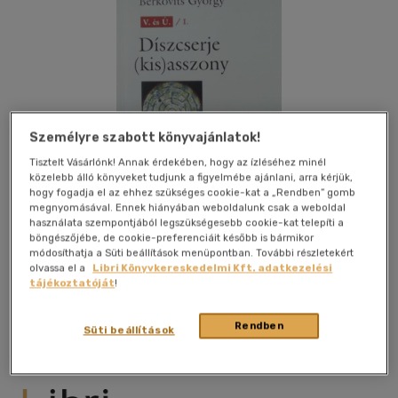
Személyre szabott könyvajánlatok!
Tisztelt Vásárlónk! Annak érdekében, hogy az ízléséhez minél
közelebb álló könyveket tudjunk a figyelmébe ajánlani, arra kérjük,
hogy fogadja el az ehhez szükséges cookie-kat a „Rendben” gomb
megnyomásával. Ennek hiányában weboldalunk csak a weboldal
használata szempontjából legszükségesebb cookie-kat telepíti a
böngészőjébe, de cookie-preferenciáit később is bármikor
módosíthatja a Süti beállítások menüpontban. További részletekért
olvassa el a
Libri Könyvkereskedelmi Kft. adatkezelési
Kívánságlistához adom
Megosztom
tájékoztatóját
!
Rendben
Süti beállítások
L' Harmattan Kft.
|
2013
|
magyar nyelvű
|
kartonált
|
504
oldal