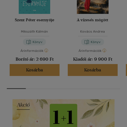
Szent Péter esernyője
A vízesés mögött
Mikszáth Kálmán
Kovács Andrea
Könyv
Könyv
Árinformációk
Árinformációk
Borító ár:
2 690 Ft
Kiadói ár:
9 900 Ft
Kosárba
Kosárba