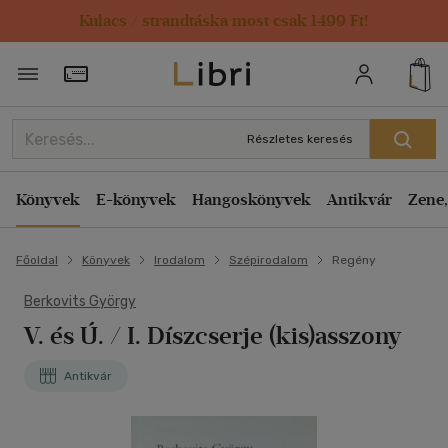
Kulacs / strandtáska most csak 1499 Ft!
Törzsvásárlói Kártya adatai
Részletes keresés
Könyvek
E-könyvek
Hangoskönyvek
Antikvár
Zene,
Főoldal
Könyvek
Irodalom
Szépirodalom
Regény
Berkovits György
V. és Ú. / I. Díszcserje (kis)asszony
Antikvár