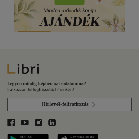
Libri
Legyen mindig képben az irodalommal!
Iratkozzon fel legfrissebb híreinkért!
Hírlevél-feliratkozás
Libri a Facebookon
Libri a Youtube-on
Libri az Instagramon
Libri a LinkedInen
Libri applikáció Szerezd meg: Google P
Libri applikáció 