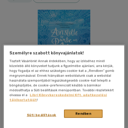
Személyre szabott könyvajánlatok!
Tisztelt Vásárlónk! Annak érdekében, hogy az ízléséhez minél
közelebb álló könyveket tudjunk a figyelmébe ajánlani, arra kérjük,
hogy fogadja el az ehhez szükséges cookie-kat a „Rendben” gomb
megnyomásával. Ennek hiányában weboldalunk csak a weboldal
használata szempontjából legszükségesebb cookie-kat telepíti a
böngészőjébe, de cookie-preferenciáit később is bármikor
módosíthatja a Süti beállítások menüpontban. További részletekért
olvassa el a
Libri Könyvkereskedelmi Kft. adatkezelési
tájékoztatóját
!
Kívánságlistához adom
Megosztom
Rendben
Süti beállítások