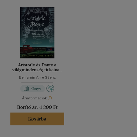
Aristotle és Dante a
világmindenség titkainak
nyomában
Benjamin Alire Sáenz
Könyv
Árinformációk
Borító ár:
4 299 Ft
Kosárba