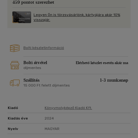
459 pontot szerezhet
Legyen Ön is törzsvásárlónk, kártyájára akár 10%
visszajár.
Bolti készletinformáció
Bolti átvétel
Elérhető készlet esetén akár ma
díjmentes
Szállítás
1-3 munkanap
15 000 Ft felett díjmentes
Kiadó
Könyvmolyképző Kiadó Kft.
Kiadás éve
2024
Nyelv
MAGYAR