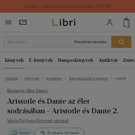
Kulacs / strandtáska most csak 1499 Ft!
Törzsvásárlói Kártya adatai
Részletes keresés
Könyvek
E-könyvek
Hangoskönyvek
Antikvár
Zene,
Főoldal
Könyvek
Irodalom
Szórakoztató irodalom
Lektűr
Benjamin Alire Sáenz
Aristotle és Dante az élet
sodrásában
- Aristotle és Dante 2.
Vörös Pöttyös Könyvek sorozat
Könyv
Érzékeny tartalom