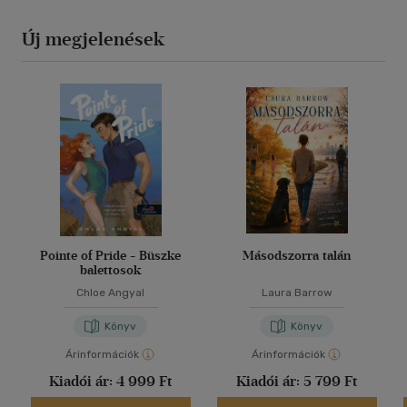
Új megjelenések
Pointe of Pride - Büszke
Másodszorra talán
balettosok
Chloe Angyal
Laura Barrow
Könyv
Könyv
Árinformációk
Árinformációk
Kiadói ár:
4 999 Ft
Kiadói ár:
5 799 Ft