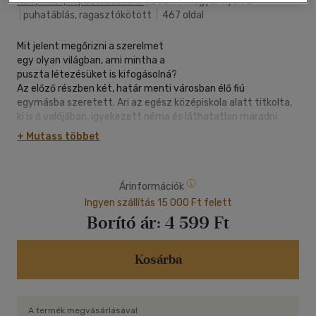
Könyvmolyképző Kiadó Kft.
|
2024
|
magyar nyelvű
|
puhatáblás, ragasztókötött
|
467 oldal
Mit jelent megőrizni a szerelmet
egy olyan világban, ami mintha a
puszta létezésüket is kifogásolná?
Az előző részben két, határ menti városban élő fiú
egymásba szeretett. Ari az egész középiskola alatt titkolta,
ki is ő valójában, igyekezett néma és láthatatlan maradni.
Arra számított, hogy a végzős éve is hasonlóan fog telni.
+ Mutass többet
Ám amikor beleszeretett Dantéba, valami felszakadt
benne, és már képtelen visszatérni korábbi életéhez.
Új barátokat szerez, kiáll a bántalmazókkal szemben, és
Árinformációk
nem fél hallatni a hangját. Közben pedig végig ott van
vele Dante, az álmodozó, éles eszű Dante, aki egyszerre
Ingyen szállítás 15 000 Ft felett
képes Ari idegeire menni és vágyakkal tölteni el őt.
Borító ár:
4 599 Ft
A fiúk eltökélték, hogy utat taposnak maguknak a
világban, ami nem érti meg őket. Amikor Ari kénytelen
szembenézni egy letaglózó veszteséggel, a lehető leg-
Kosárba
elszántabban kell küzdenie egy őszinte és örömteli életért.
"A kritikusok által is elismert, többszörösen díjnyertes
sorozat várva várt új kötete igazi >>érzelmi hullámvasút
A termék megvásárlásával