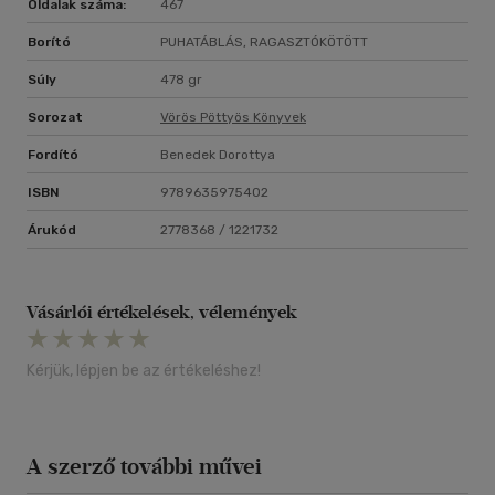
Oldalak száma:
467
Borító
PUHATÁBLÁS, RAGASZTÓKÖTÖTT
Súly
478 gr
Sorozat
Vörös Pöttyös Könyvek
Fordító
Benedek Dorottya
ISBN
9789635975402
Árukód
2778368 / 1221732
Vásárlói értékelések, vélemények
Kérjük, lépjen be az értékeléshez!
A szerző további művei