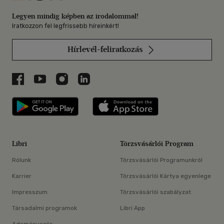
Legyen mindig képben az irodalommal!
Iratkozzon fel legfrissebb híreinkért!
Hírlevél-feliratkozás
Libri a Facebookon
Libri a Youtube-on
Libri az Instagramon
Libri a LinkedInen
Libri applikáció Szerezd meg: Google P
Libri applikáció 
Libri
Törzsvásárlói Program
Rólunk
Törzsvásárlói Programunkról
Karrier
Törzsvásárlói Kártya egyenlege
Impresszum
Törzsvásárlói szabályzat
Társadalmi programok
Libri App