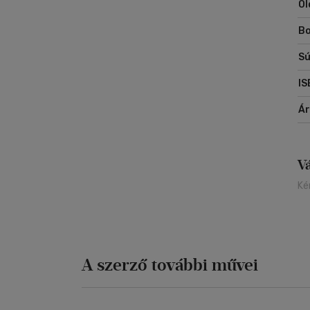
Ol
Me
me
Bo
Sú
IS
Á
V
Ké
A szerző további művei