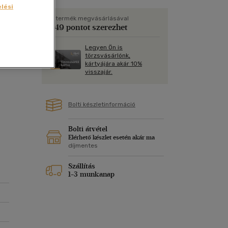
Kártya
lési
Vallás, mitológia
m
Képeslap
A termék megvásárlásával
549 pontot szerezhet
és Természet
yv
Naptár
al
Legyen Ön is
k
Papír, írószer
törzsvásárlónk,
kártyájára akár 10%
ok
visszajár.
Bolti készletinformáció
Bolti átvétel
ait
Elérhető készlet esetén akár ma
díjmentes
h
Szállítás
1-3 munkanap
d.
os