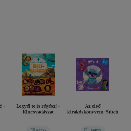
! -
Legyél te is régész! -
Az első
Kincsvadászat
kirakóskönyvem: Stitch
Könyv
Könyv