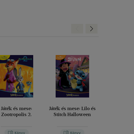
Hátra
Előre
Játék és mese:
Játék és mese: Lilo és
Kis kedv
Zootropolis 2.
Stitch Halloween
Gawelda Regi
Könyv
Könyv
Kön