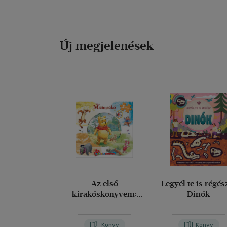
Új megjelenések
Az első
Legyél te is régész
kirakóskönyvem:
Dinók
Micimackó
Könyv
Könyv