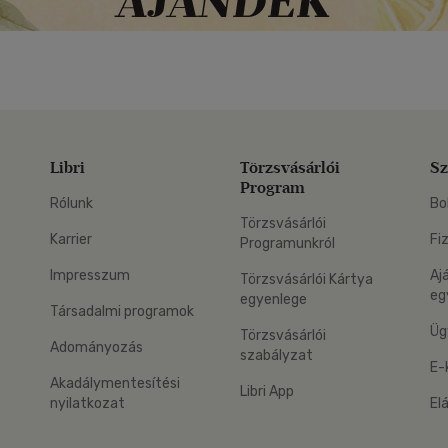
Libri
Törzsvásárlói
Sz
Program
Rólunk
Bo
Törzsvásárlói
Karrier
Fi
Programunkról
Impresszum
Aj
Törzsvásárlói Kártya
eg
egyenlege
Társadalmi programok
Üg
Törzsvásárlói
Adományozás
szabályzat
E-
Akadálymentesítési
Libri App
nyilatkozat
El