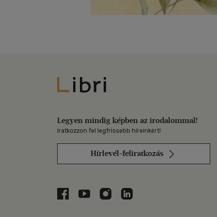
Libri
Legyen mindig képben az irodalommal!
Iratkozzon fel legfrissebb híreinkért!
Hírlevél-feliratkozás
Libri a Facebookon
Libri a Youtube-on
Libri az Instagramon
Libri a LinkedInen