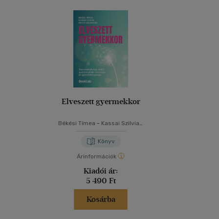
Elveszett gyermekkor
Békési Tímea
-
Kassai Szilvia
-
Mucsi Georgina
Könyv
Árinformációk
Kiadói ár:
5 490 Ft
Kosárba