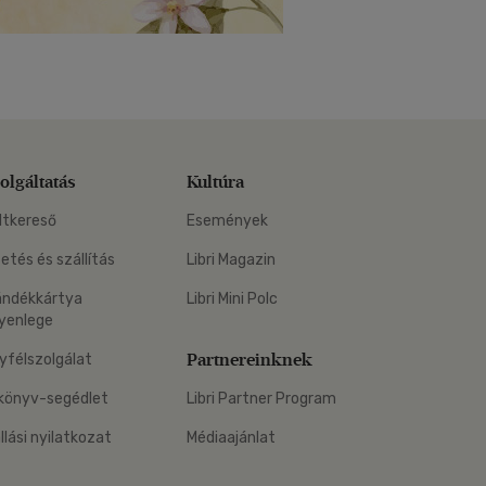
olgáltatás
Kultúra
ltkereső
Események
zetés és szállítás
Libri Magazin
ándékkártya
Libri Mini Polc
yenlege
Partnereinknek
yfélszolgálat
könyv-segédlet
Libri Partner Program
állási nyilatkozat
Médiaajánlat