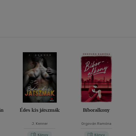
án
Édes kis játszmák
Bíboralkony
J. Kenner
Orgován Ramóna
Könyv
Könyv