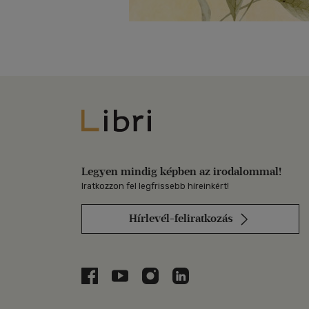
Libri
Legyen mindig képben az irodalommal!
Iratkozzon fel legfrissebb híreinkért!
Hírlevél-feliratkozás
Libri a Facebookon
Libri a Youtube-on
Libri az Instagramon
Libri a LinkedInen