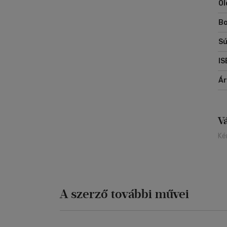
Ol
Se
ka
Bo
ir
az
Sú
Me
vi
IS
Á
V
Ké
A szerző további művei