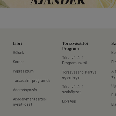
Libri
Törzsvásárlói
Sz
Program
Rólunk
Bo
Törzsvásárlói
Karrier
Fi
Programunkról
Impresszum
Aj
Törzsvásárlói Kártya
eg
egyenlege
Társadalmi programok
Üg
Törzsvásárlói
Adományozás
szabályzat
E-
Akadálymentesítési
Libri App
nyilatkozat
El