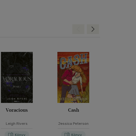
Hátra
Előre
Voracious
Cash
Az utolsó szer
Leigh Rivers
Jessica Peterson
Lucinda R
Könyv
Könyv
Kön