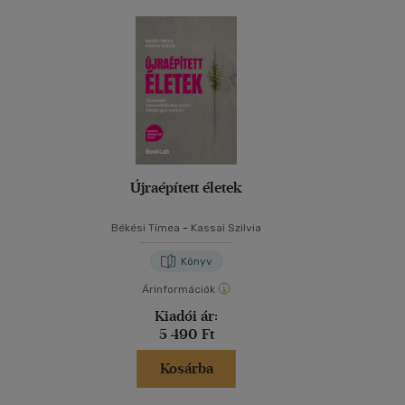
Újraépített életek
Békési Tímea
-
Kassai Szilvia
Könyv
Árinformációk
Kiadói ár:
5 490 Ft
Kosárba