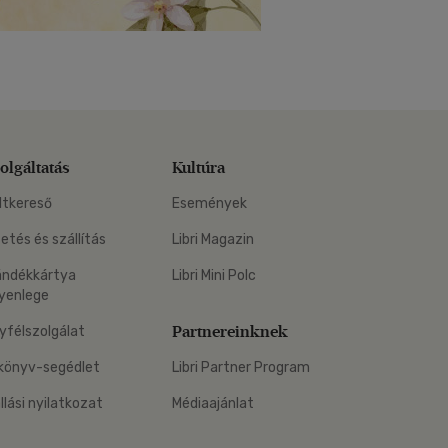
olgáltatás
Kultúra
ltkereső
Események
zetés és szállítás
Libri Magazin
ándékkártya
Libri Mini Polc
yenlege
Partnereinknek
yfélszolgálat
könyv-segédlet
Libri Partner Program
állási nyilatkozat
Médiaajánlat