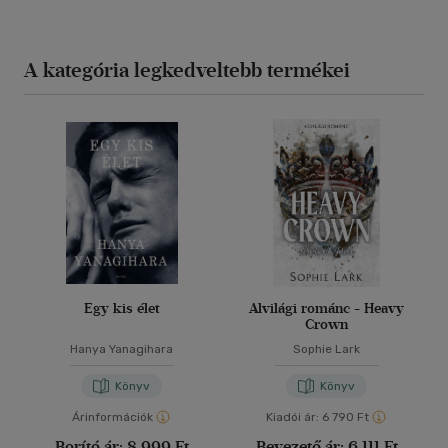
A kategória legkedveltebb termékei
Egy kis élet
Alvilági románc - Heavy
Crown
Hanya Yanagihara
Sophie Lark
Könyv
Könyv
Árinformációk
Kiadói ár:
6 790 Ft
Borító ár:
8 999 Ft
Bevezető ár:
6 111 Ft