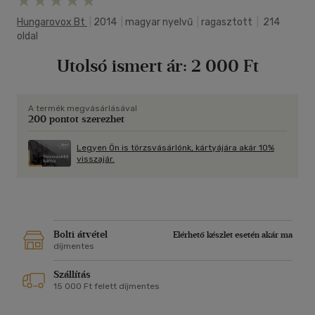
Hungarovox Bt
|
2014
|
magyar nyelvű
|
ragasztott
|
214
oldal
Utolsó ismert ár:
2 000 Ft
A termék megvásárlásával
200 pontot szerezhet
Legyen Ön is törzsvásárlónk, kártyájára akár 10%
visszajár.
Bolti átvétel
Elérhető készlet esetén akár ma
díjmentes
Szállítás
15 000 Ft felett díjmentes