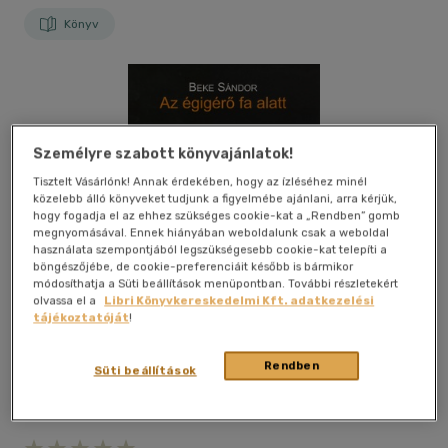
Könyv
Személyre szabott könyvajánlatok!
Tisztelt Vásárlónk! Annak érdekében, hogy az ízléséhez minél
közelebb álló könyveket tudjunk a figyelmébe ajánlani, arra kérjük,
hogy fogadja el az ehhez szükséges cookie-kat a „Rendben” gomb
megnyomásával. Ennek hiányában weboldalunk csak a weboldal
használata szempontjából legszükségesebb cookie-kat telepíti a
böngészőjébe, de cookie-preferenciáit később is bármikor
módosíthatja a Süti beállítások menüpontban. További részletekért
olvassa el a
Libri Könyvkereskedelmi Kft. adatkezelési
tájékoztatóját
!
Rendben
Süti beállítások
Kívánságlistához adom
Megosztom