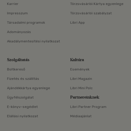
Karrier
Törzsvásárlói Kártya egyenlege
Impresszum
Törzsvásárlói szabályzat
Társadalmi programok
Libri App
Adományozás
Akadálymentesítési nyilatkozat
Szolgáltatás
Kultúra
Boltkereső
Események
Fizetés és szállítás
Libri Magazin
Ajándékkártya egyenlege
Libri Mini Polc
Partnereinknek
Ügyfélszolgálat
E-könyv-segédlet
Libri Partner Program
Elállási nyilatkozat
Médiaajánlat