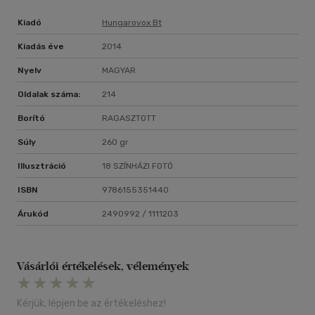
Kiadó
Hungarovox Bt
Kiadás éve
2014
Nyelv
MAGYAR
Oldalak száma:
214
Borító
RAGASZTOTT
Súly
260 gr
Illusztráció
18 SZÍNHÁZI FOTÓ
ISBN
9786155351440
Árukód
2490992 / 1111203
Vásárlói értékelések, vélemények
Kérjük, lépjen be az értékeléshez!