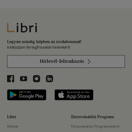
Libri
Legyen mindig képben az irodalommal!
Iratkozzon fel legfrissebb híreinkért!
Hírlevél-feliratkozás
Libri a Facebookon
Libri a Youtube-on
Libri az Instagramon
Libri a LinkedInen
Libri applikáció Szerezd meg: Google P
Libri applikáció 
Libri
Törzsvásárlói Program
Rólunk
Törzsvásárlói Programunkról