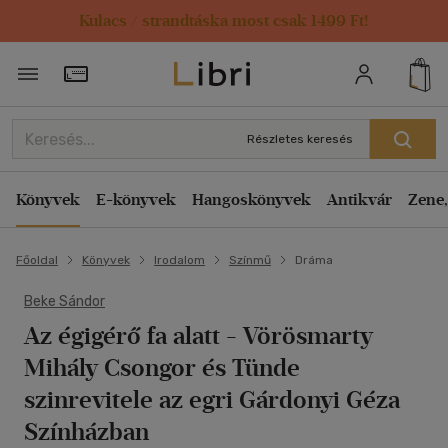
Kulacs / strandtáska most csak 1499 Ft!
Törzsvásárlói Kártya adatai
Részletes keresés
Könyvek
E-könyvek
Hangoskönyvek
Antikvár
Zene,
Főoldal
Könyvek
Irodalom
Színmű
Dráma
Beke Sándor
Az égigérő fa alatt
- Vörösmarty
Mihály Csongor és Tünde
szinrevitele az egri Gárdonyi Géza
Színházban