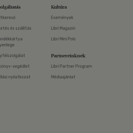
olgáltatás
Kultúra
ltkereső
Események
zetés és szállítás
Libri Magazin
ándékkártya
Libri Mini Polc
yenlege
Partnereinknek
yfélszolgálat
könyv-segédlet
Libri Partner Program
állási nyilatkozat
Médiaajánlat