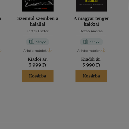
i
Szemtől szemben a
A magyar tenger
halállal
kalózai
Törteli Eszter
Dezső András
Könyv
Könyv
Árinformációk
Árinformációk
Kiadói ár:
Kiadói ár:
5 999 Ft
5 990 Ft
Kosárba
Kosárba