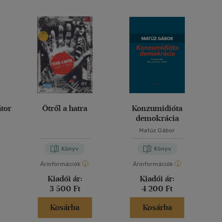
átor
Ötről a hatra
Konzumidióta
demokrácia
Matúz Gábor
Könyv
Könyv
Árinformációk
Árinformációk
Kiadói ár:
Kiadói ár:
3 500 Ft
4 200 Ft
Kosárba
Kosárba