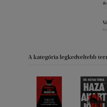
Á
V
Ké
A kategória legkedveltebb te