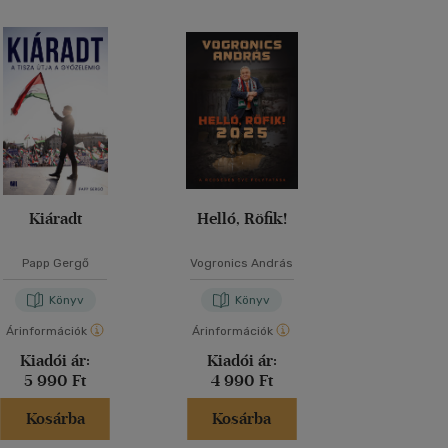
Kiáradt
Helló, Röfik!
Levelek 
Viktor
Papp Gergő
Vogronics András
Heil Kristóf 
Könyv
Könyv
Kön
Árinformációk
Árinformációk
Árinformáci
Kiadói ár:
Kiadói ár:
Kiadói 
5 990 Ft
4 990 Ft
19 990 
Kosárba
Kosárba
Kosár