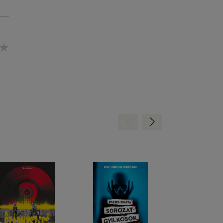
Hátra
Előre