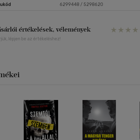
rukód
6299448 / 5298620
ásárlói értékelések, vélemények
rjük, lépjen be az értékeléshez!
rmékei