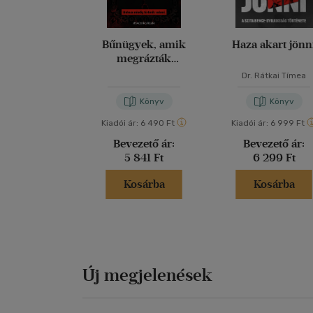
Bűnügyek, amik
Haza akart jönn
megrázták
Magyarországot
Dr. Rátkai Tímea
Könyv
Könyv
Kiadói ár:
6 490 Ft
Kiadói ár:
6 999 Ft
Bevezető ár:
Bevezető ár:
5 841 Ft
6 299 Ft
Kosárba
Kosárba
Új megjelenések