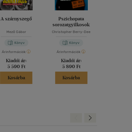
A szárnyszegő
Pszichopata
Mindhunt
sorozatgyilkosok
Sorozatgyi
Mező Gábor
Christopher Berry-Dee
John Douglas
-
Ma
Könyv
Könyv
Kön
Árinformációk
Árinformációk
Árinformáci
Kiadói ár:
Kiadói ár:
Borító 
5 590 Ft
5 890 Ft
4 990 
Kosárba
Kosárba
Kosár
Hátra
Előre