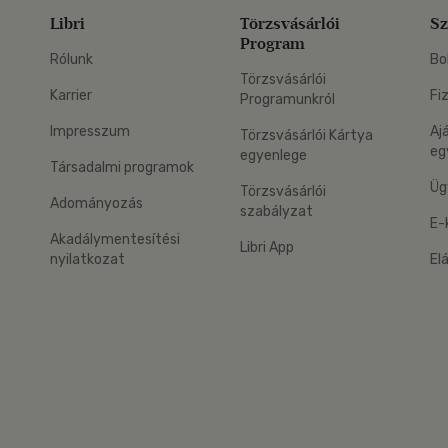
Libri
Törzsvásárlói
Sz
Program
Rólunk
Bo
Törzsvásárlói
Karrier
Fi
Programunkról
Impresszum
Aj
Törzsvásárlói Kártya
eg
egyenlege
Társadalmi programok
Üg
Törzsvásárlói
Adományozás
szabályzat
E-
Akadálymentesítési
Libri App
nyilatkozat
El
eg: Google Play
 applikáció Letölthető az App Store-ból