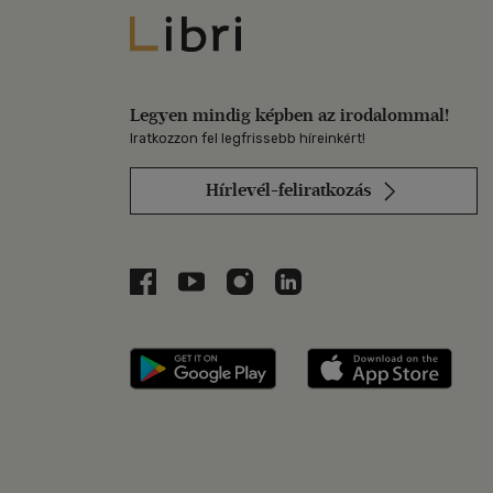
Libri
Legyen mindig képben az irodalommal!
Iratkozzon fel legfrissebb híreinkért!
Hírlevél-feliratkozás
Libri a Facebookon
Libri a Youtube-on
Libri az Instagramon
Libri a LinkedInen
Libri applikáció Szerezd m
Libri