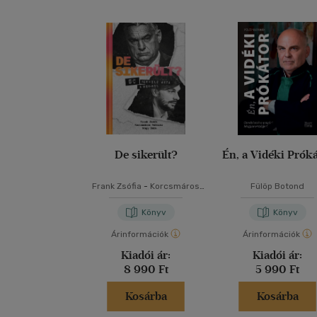
De sikerült?
Én, a Vidéki Prók
Frank Zsófia
-
Korcsmáros
Fülöp Botond
Felícia
-
Nagy Imre
Könyv
Könyv
Árinformációk
Árinformációk
Kiadói ár:
Kiadói ár:
8 990 Ft
5 990 Ft
Kosárba
Kosárba