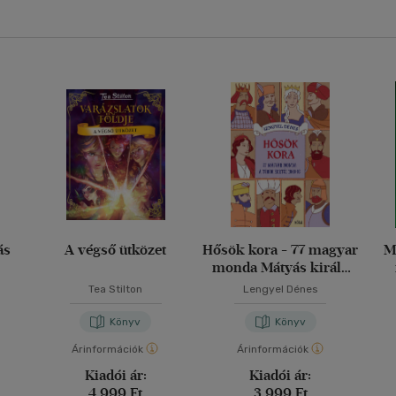
ás
A végső ütközet
Hősök kora - 77 magyar
M
monda Mátyás király
korától 1848-ig
Tea Stilton
Lengyel Dénes
Könyv
Könyv
Árinformációk
Árinformációk
Kiadói ár:
Kiadói ár:
4 999 Ft
3 999 Ft