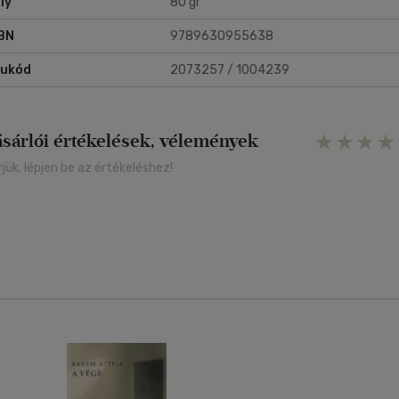
ly
80 gr
BN
9789630955638
rukód
2073257 / 1004239
ásárlói értékelések, vélemények
rjük, lépjen be az értékeléshez!