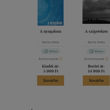
A nyugalom
A szigeteken
Bartis Attila
Bartis Attila
Könyv
Könyv
Árinformációk
Árinformációk
Kiadói ár:
Borító ár:
5 999 Ft
14 999 Ft
Kosárba
Kosárba