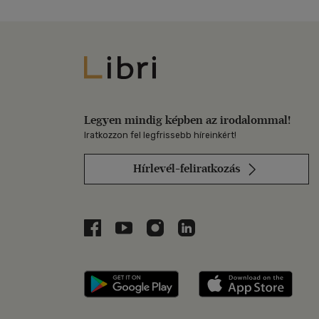
Libri
Legyen mindig képben az irodalommal!
Iratkozzon fel legfrissebb híreinkért!
Hírlevél-feliratkozás
Libri a Facebookon
Libri a Youtube-on
Libri az Instagramon
Libri a LinkedInen
Libri applikáció Szerezd m
Libri