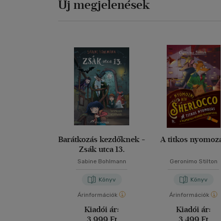
Új megjelenések
Barátkozás kezdőknek -
A titkos nyomoz
Zsák utca 13.
Sabine Bohlmann
Geronimo Stilton
Könyv
Könyv
Árinformációk
Árinformációk
Kiadói ár:
Kiadói ár:
3 999 Ft
3 499 Ft