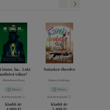
Hátra
Előre
i lenne, ha... Loki
Színekre ébredve
Nightmore - 
méltóvá válna?
legvérfagyaszt
Madeleine Roux
Mazey Eddings
Vanessa Wa
Könyv
Könyv
Kön
Árinformációk
Árinformációk
Árinformáci
Kiadói ár:
Kiadói ár:
Kiadói 
4 999 Ft
5 499 Ft
3 999 