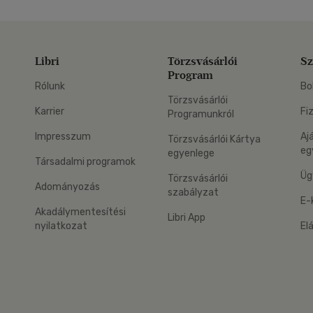
Libri
Törzsvásárlói
Sz
Program
Rólunk
Bo
Törzsvásárlói
Karrier
Fi
Programunkról
Impresszum
Aj
Törzsvásárlói Kártya
eg
egyenlege
Társadalmi programok
Üg
Törzsvásárlói
Adományozás
szabályzat
E-
Akadálymentesítési
Libri App
nyilatkozat
El
eg: Google Play
 applikáció Letölthető az App Store-ból