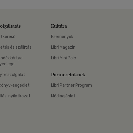
olgáltatás
Kultúra
ltkereső
Események
zetés és szállítás
Libri Magazin
ándékkártya
Libri Mini Polc
yenlege
Partnereinknek
yfélszolgálat
könyv-segédlet
Libri Partner Program
állási nyilatkozat
Médiaajánlat