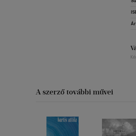
Sú
IS
Á
V
Ké
A szerző további művei