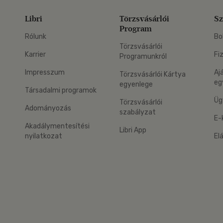
Libri
Törzsvásárlói
Sz
Program
Rólunk
Bo
Törzsvásárlói
Karrier
Fi
Programunkról
Impresszum
Aj
Törzsvásárlói Kártya
eg
egyenlege
Társadalmi programok
Üg
Törzsvásárlói
Adományozás
szabályzat
E-
Akadálymentesítési
Libri App
nyilatkozat
El
eg: Google Play
 applikáció Letölthető az App Store-ból