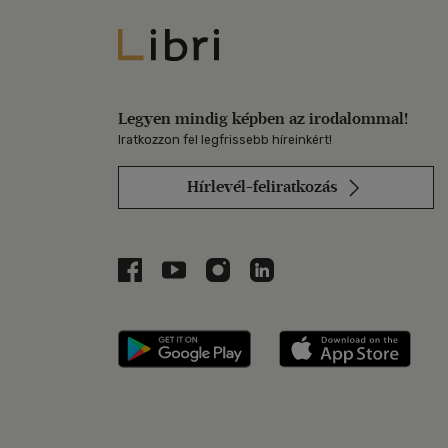
Libri
Legyen mindig képben az irodalommal!
Iratkozzon fel legfrissebb híreinkért!
Hírlevél-feliratkozás
Libri a Facebookon
Libri a Youtube-on
Libri az Instagramon
Libri a LinkedInen
Libri applikáció Szerezd m
Libri