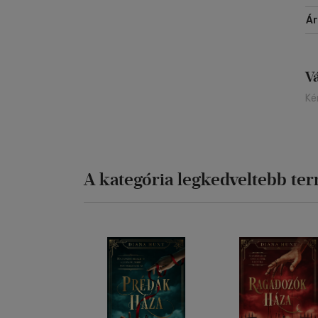
Á
V
Ké
A kategória legkedveltebb te