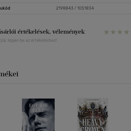
rukód
2198843 / 1051834
ásárlói értékelések, vélemények
rjük, lépjen be az értékeléshez!
rmékei