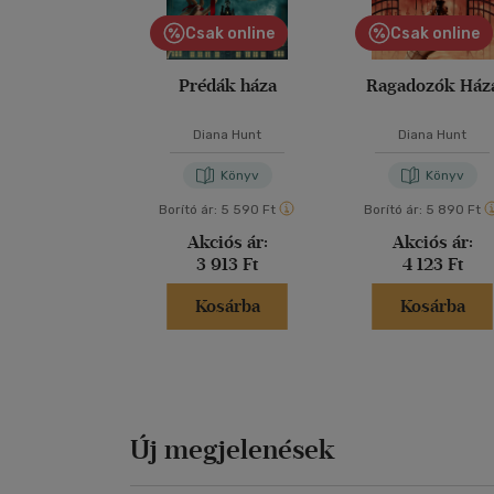
Csak online
Csak online
Prédák háza
Ragadozók Ház
Diana Hunt
Diana Hunt
Könyv
Könyv
Borító ár:
5 590 Ft
Borító ár:
5 890 Ft
Akciós ár:
Akciós ár:
3 913 Ft
4 123 Ft
Kosárba
Kosárba
Új megjelenések