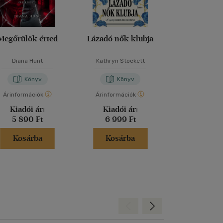
Megőrülök érted
Lázadó nők klubja
Őrület ha
Diana Hunt
Kathryn Stockett
Diana Hu
Könyv
Könyv
Kön
Árinformációk
Árinformációk
Árinformáci
Kiadói ár:
Kiadói ár:
Borító 
5 890 Ft
6 999 Ft
4 990 
Kosárba
Kosárba
Kosár
Hátra
Előre