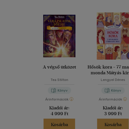
A végső ütközet
Hősök kora - 77 m
monda Mátyás kir
korától 1848-i
Tea Stilton
Lengyel Dénes
Könyv
Könyv
Árinformációk
Árinformációk
Kiadói ár:
Kiadói ár:
4 999 Ft
3 999 Ft
Kosárba
Kosárba