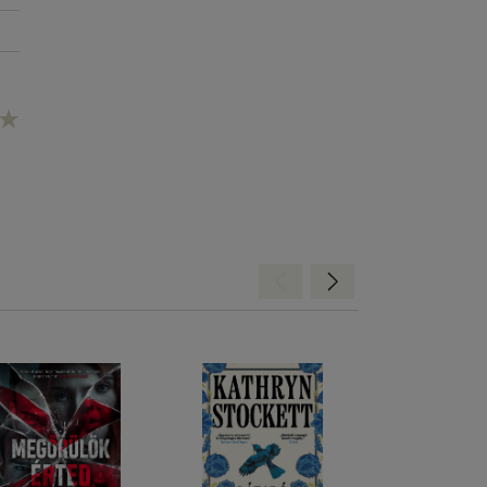
Hátra
Előre