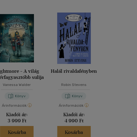
ghtmore - A világ
Halál rivaldafényben
Dragalád vi
érfagyasztóbb sulija
Vanessa Walder
Robin Stevens
M. Kácsor Z
Könyv
Könyv
Kön
Árinformációk
Árinformációk
Árinformáci
Kiadói ár:
Kiadói ár:
Kiadói 
3 999 Ft
4 990 Ft
5 299 
Kosárba
Kosárba
Kosár