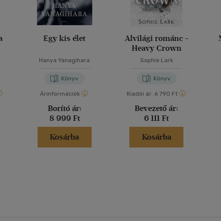
a
Egy kis élet
Alvilági románc -
Heavy Crown
Hanya Yanagihara
Sophie Lark
Könyv
Könyv
Árinformációk
Kiadói ár:
6 790 Ft
Borító ár:
Bevezető ár:
8 999 Ft
6 111 Ft
Kosárba
Kosárba