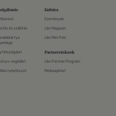
olgáltatás
Kultúra
ltkereső
Események
zetés és szállítás
Libri Magazin
ándékkártya
Libri Mini Polc
yenlege
Partnereinknek
yfélszolgálat
könyv-segédlet
Libri Partner Program
állási nyilatkozat
Médiaajánlat