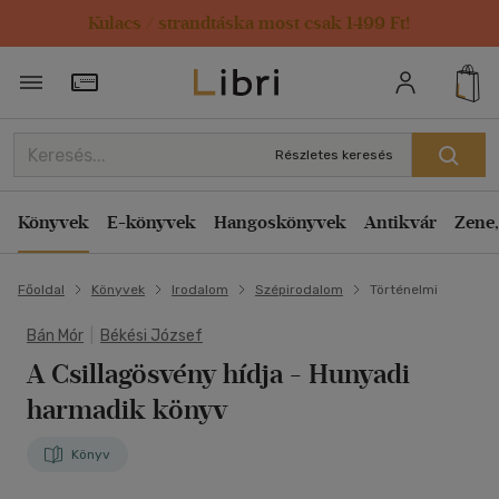
Kulacs / strandtáska most csak 1499 Ft!
Törzsvásárlói Kártya adatai
Részletes keresés
Könyvek
E-könyvek
Hangoskönyvek
Antikvár
Zene,
Főoldal
Könyvek
Irodalom
Szépirodalom
Történelmi
Bán Mór
|
Békési József
A Csillagösvény hídja
- Hunyadi
harmadik könyv
Könyv