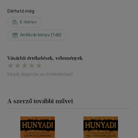
Elérhető még:
E-könyv
Antikvár könyv (1 db)
Vásárlói értékelések, vélemények
Kérjük, lépjen be az értékeléshez!
A szerző további művei