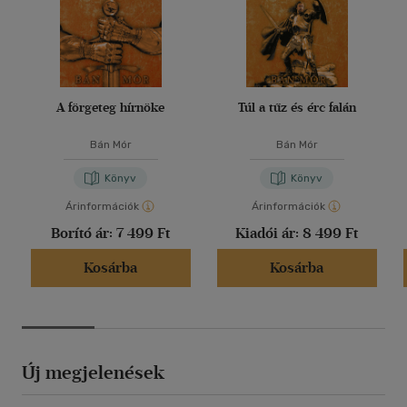
A förgeteg hírnöke
Túl a tűz és érc falán
Bán Mór
Bán Mór
Könyv
Könyv
Árinformációk
Árinformációk
Borító ár:
7 499 Ft
Kiadói ár:
8 499 Ft
Kosárba
Kosárba
Új megjelenések