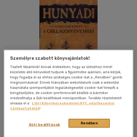
Személyre szabott könyvajánlatok!
Tisztelt Vásárlónk! Annak érdekében, hogy az ízléséhez minél
közelebb álló könyveket tudjunk a figyelmébe ajánlani, arra kérjük,
hogy fogadja el az ehhez szükséges cookie-kat a „Rendben” gomb
megnyomásával. Ennek hiányában weboldalunk csak a weboldal
használata szempontjából legszükségesebb cookie-kat telepíti a
böngészőjébe, de cookie-preferenciáit később is bármikor
módosíthatja a Süti beállítások menüpontban. További részletekért
olvassa el a
Libri Könyvkereskedelmi Kft. adatkezelési
Kívánságlistához adom
Megosztom
tájékoztatóját
!
Rendben
Süti beállítások
Gold Book
|
2009
|
magyar nyelvű
|
keménytábla, védőborító
|
420 oldal