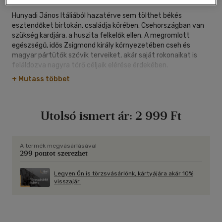
Hunyadi János Itáliából hazatérve sem tölthet békés
esztendőket birtokán, családja körében. Csehországban van
szükség kardjára, a huszita felkelők ellen. A megromlott
egészségű, idős Zsigmond király környezetében cseh és
magyar pártütők szövik terveiket, akár saját rokonaikat is
feláldozva nagyra törő céljaik elérése érdekében.
Mindeközben Erdély lángba borul: a Lépes György püspök
+ Mutass többet
elviselhetetlen adóterheit nyögő jobbágyok, köznemesek és
céhlegények fegyvert ragadnak és igazságot követelnek. A
paraszthad véres pusztításba kezd, és félő, hogy a Hunyadi-
Utolsó ismert ár:
2 999 Ft
birtokokat is csak ideig-óráig kíméli. A közelgő
uralkodóváltással és a lázadás leverésével elfoglalt főurak
között csak néhányan látják, hogy a magyar nemzetnek
sürgősen helyre kellene állítania egységét, mert a déli
A termék megvásárlásával
299 pontot szerezhet
határokon túl a huszitáknál és a jobbágyoknál sokszorta
nagyobb veszély ébredezik. A hazáért aggódó kevesek
számára egyre nyilvánvalóbb, hogy már csak egyetlen
Legyen Ön is törzsvásárlónk, kártyájára akár 10%
visszajár.
emberbe vethetik reményüket: Hunyadi Jánosba.