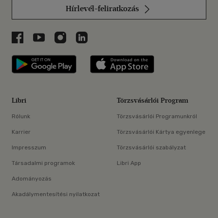
Hírlevél-feliratkozás
Libri a Facebookon
Libri a Youtube-on
Libri az Instagramon
Libri a LinkedInen
Libri applikáció Szerezd meg: Google P
Libri applikáció 
Libri
Törzsvásárlói Program
Rólunk
Törzsvásárlói Programunkról
Karrier
Törzsvásárlói Kártya egyenlege
Impresszum
Törzsvásárlói szabályzat
Társadalmi programok
Libri App
Adományozás
Akadálymentesítési nyilatkozat