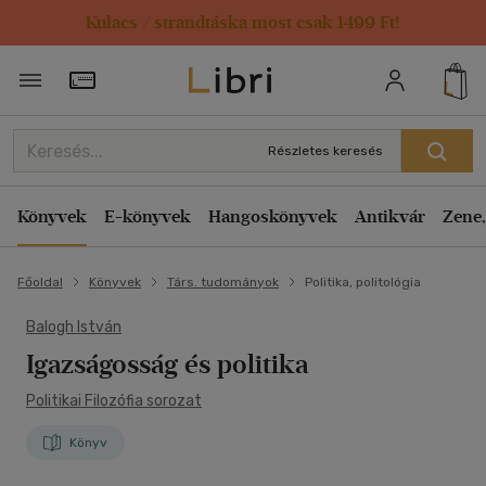
Kulacs / strandtáska most csak 1499 Ft!
Törzsvásárlói Kártya adatai
Részletes keresés
Könyvek
E-könyvek
Hangoskönyvek
Antikvár
Zene,
Főoldal
Könyvek
Társ. tudományok
Politika, politológia
Balogh István
Igazságosság és politika
Politikai Filozófia sorozat
Könyv