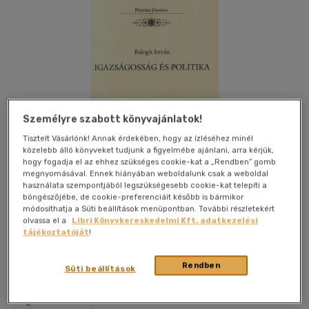
Személyre szabott könyvajánlatok!
Tisztelt Vásárlónk! Annak érdekében, hogy az ízléséhez minél
közelebb álló könyveket tudjunk a figyelmébe ajánlani, arra kérjük,
hogy fogadja el az ehhez szükséges cookie-kat a „Rendben” gomb
megnyomásával. Ennek hiányában weboldalunk csak a weboldal
használata szempontjából legszükségesebb cookie-kat telepíti a
böngészőjébe, de cookie-preferenciáit később is bármikor
módosíthatja a Süti beállítások menüpontban. További részletekért
olvassa el a
Libri Könyvkereskedelmi Kft. adatkezelési
tájékoztatóját
!
Kívánságlistához adom
Megosztom
Rendben
Süti beállítások
L' Harmattan Kft.
|
2006
|
magyar nyelvű
|
puhatáblás,
ragasztókötött
|
441 oldal