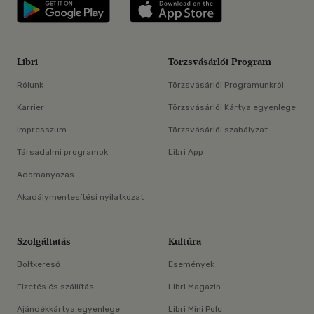
Libri applikáció Szerezd meg: Google P
Libri applikáció 
Libri
Törzsvásárlói Program
Rólunk
Törzsvásárlói Programunkról
Karrier
Törzsvásárlói Kártya egyenlege
Impresszum
Törzsvásárlói szabályzat
Társadalmi programok
Libri App
Adományozás
Akadálymentesítési nyilatkozat
Szolgáltatás
Kultúra
Boltkereső
Események
Fizetés és szállítás
Libri Magazin
Ajándékkártya egyenlege
Libri Mini Polc