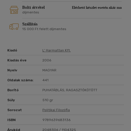
Bolti átvétel
Elérhető készlet esetén akár ma
díjmentes
Szállítás
15 000 Ft felett díjmentes
Kiadó
L' Harmattan Kft.
Kiadás éve
2006
Nyelv
MAGYAR
Oldalak száma:
441
Borító
PUHATÁBLÁS, RAGASZTÓKÖTÖTT
Súly
510 gr
Sorozat
Politikai Filozófia
ISBN
9789639683136
Árukód
2048306 / 1104325