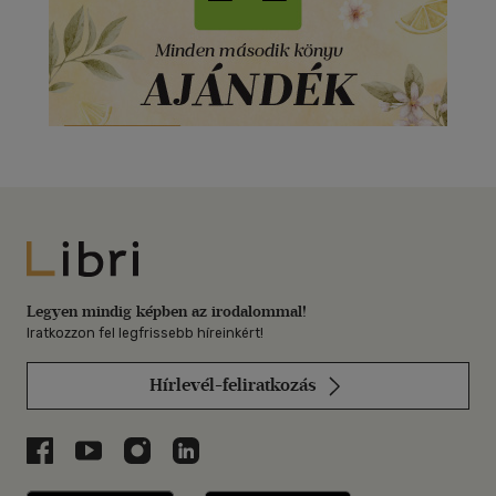
Libri
Legyen mindig képben az irodalommal!
Iratkozzon fel legfrissebb híreinkért!
Hírlevél-feliratkozás
Libri a Facebookon
Libri a Youtube-on
Libri az Instagramon
Libri a LinkedInen