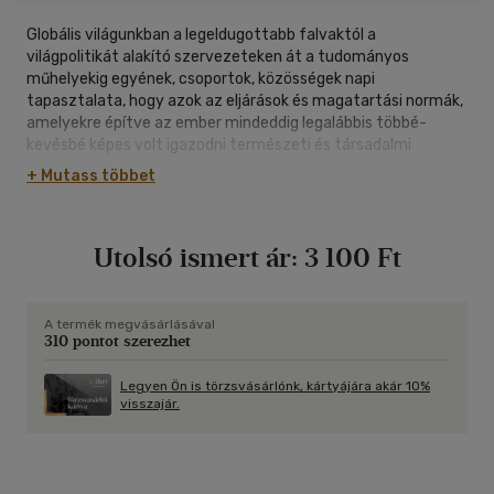
Globális világunkban a legeldugottabb falvaktól a
világpolitikát alakító szervezeteken át a tudományos
műhelyekig egyének, csoportok, közösségek napi
tapasztalata, hogy azok az eljárások és magatartási normák,
amelyekre építve az ember mindeddig legalábbis többé-
kevésbé képes volt igazodni természeti és társadalmi
környezete változásaihoz, immár nem eredményesek, sőt
+ Mutass többet
hosszabb távon inkább súlyósbítják a helyzetét...
Utolsó ismert ár:
3 100 Ft
A termék megvásárlásával
310 pontot szerezhet
Legyen Ön is törzsvásárlónk, kártyájára akár 10%
visszajár.