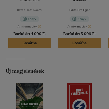
Örökölt sors
A döntés
Orvos-Tóth Noémi
Edith Eva Eger
Könyv
Könyv
Árinformációk
Árinformációk
Borító ár:
4 999 Ft
Borító ár:
5 999 Ft
Kosárba
Kosárba
Új megjelenések