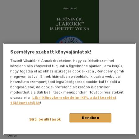
Személyre szabott könyvajánlatok!
Tisztelt Vásárlónk! Annak érdekében, hogy az ízléséhez minél
közelebb álló könyveket tudjunk a figyelmébe ajánlani, arra kérjük,
hogy fogadja el az ehhez szükséges cookie-kat a „Rendben” gomb
megnyomásával. Ennek hiányában weboldalunk csak a weboldal
használata szempontjából legszükségesebb cookie-kat telepíti a
böngészőjébe, de cookie-preferenciáit később is bármikor
módosíthatja a Süti beállítások menüpontban. További részletekért
olvassa el a
Libri Könyvkereskedelmi Kft. adatkezelési
tájékoztatóját
!
Kívánságlistához adom
Megosztom
Rendben
Süti beállítások
Magánkiadás
|
2023
|
magyar nyelvű
|
ragasztókötött
|
178
oldal