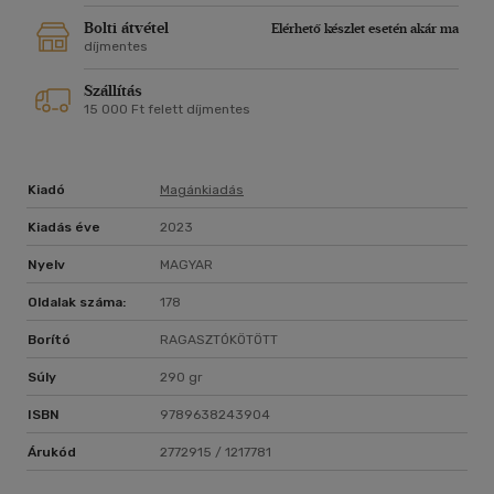
Bolti átvétel
Elérhető készlet esetén akár ma
díjmentes
Szállítás
15 000 Ft felett díjmentes
Kiadó
Magánkiadás
Kiadás éve
2023
Nyelv
MAGYAR
Oldalak száma:
178
Borító
RAGASZTÓKÖTÖTT
Súly
290 gr
ISBN
9789638243904
Árukód
2772915 / 1217781