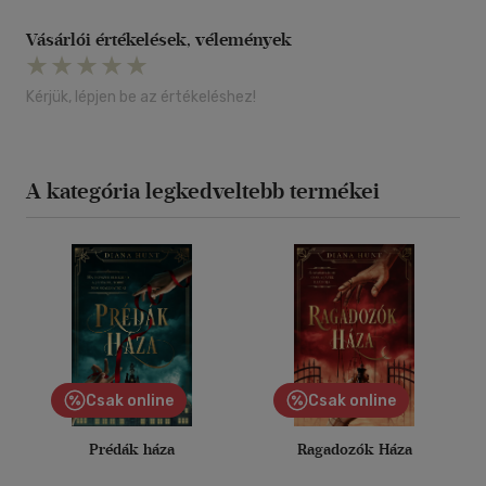
Vásárlói értékelések, vélemények
Kérjük, lépjen be az értékeléshez!
A kategória legkedveltebb termékei
Csak online
Csak online
Prédák háza
Ragadozók Háza