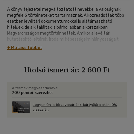
A könyv fejezetei megváltoztatott nevekkel a valóságnak
megfelelő történeteket tartalmaznak. A közreadottak több
esetben levéltári dokumentumokkal is alátámaszható
hitelűek, de a kitaláltak is bárhol abban a korszakban
Magyarországon megtörténhettek. Amikor a levéltári
kutatásoktól eltérek, irodalmi képességeim hiányosságait
kérem bocsnatos bünömként kezelni.
+ Mutass többet
Utolsó ismert ár:
2 600 Ft
A termék megvásárlásával
260 pontot szerezhet
Legyen Ön is törzsvásárlónk, kártyájára akár 10%
visszajár.