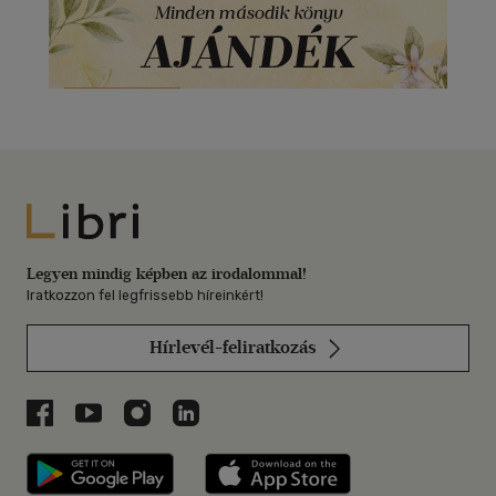
Libri
Legyen mindig képben az irodalommal!
Iratkozzon fel legfrissebb híreinkért!
Hírlevél-feliratkozás
Libri a Facebookon
Libri a Youtube-on
Libri az Instagramon
Libri a LinkedInen
Libri applikáció Szerezd meg: Google P
Libri applikáció 