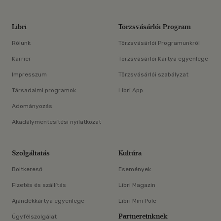
Libri
Törzsvásárlói Program
Rólunk
Törzsvásárlói Programunkról
Karrier
Törzsvásárlói Kártya egyenlege
Impresszum
Törzsvásárlói szabályzat
Társadalmi programok
Libri App
Adományozás
Akadálymentesítési nyilatkozat
Szolgáltatás
Kultúra
Boltkereső
Események
Fizetés és szállítás
Libri Magazin
Ajándékkártya egyenlege
Libri Mini Polc
Partnereinknek
Ügyfélszolgálat