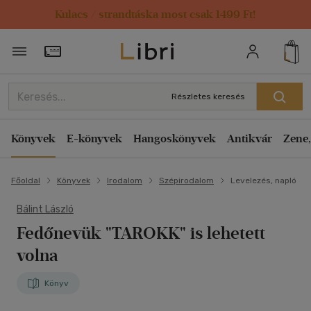
Kulacs / strandtáska most csak 1499 Ft!
Törzsvásárlói Kártya adatai
Részletes keresés
Könyvek
E-könyvek
Hangoskönyvek
Antikvár
Zene,
Főoldal
Könyvek
Irodalom
Szépirodalom
Levelezés, napló
Bálint László
Fedőnevük "TAROKK" is lehetett
volna
Könyv