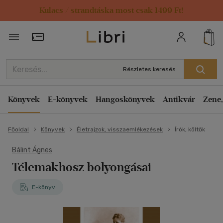
Kulacs / strandtáska most csak 1499 Ft!
Törzsvásárlói Kártya adatai
Részletes keresés
Könyvek
E-könyvek
Hangoskönyvek
Antikvár
Zene,
Főoldal
Könyvek
Életrajzok, visszaemlékezések
Írók, költők
Bálint Ágnes
Télemakhosz bolyongásai
E-könyv