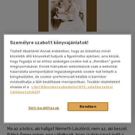
Személyre szabott könyvajánlatok!
Tisztelt Vásárlónk! Annak érdekében, hogy az ízléséhez minél
közelebb álló könyveket tudjunk a figyelmébe ajánlani, arra kérjük,
hogy fogadja el az ehhez szükséges cookie-kat a „Rendben” gomb
megnyomásával. Ennek hiányában weboldalunk csak a weboldal
használata szempontjából legszükségesebb cookie-kat telepíti a
böngészőjébe, de cookie-preferenciáit később is bármikor
módosíthatja a Süti beállítások menüpontban. További részletekért
olvassa el a
Libri Könyvkereskedelmi Kft. adatkezelési
tájékoztatóját
!
Beleolvasok
Kívánságlistához adom
Megosztom
Rendben
Süti beállítások
Kronosz Kiadó
|
2012
|
magyar nyelvű
Ma az a bölcs, aki hallgat Németh Lászlóról, nem az, aki beszél.
Bálint Ágnes mégis arra vállalkozik, hogy új diskurzust indít a