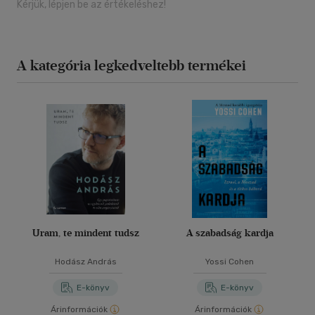
Kérjük, lépjen be az értékeléshez!
A kategória legkedveltebb termékei
Uram, te mindent tudsz
A szabadság kardja
Hodász András
Yossi Cohen
E-könyv
E-könyv
Árinformációk
Árinformációk