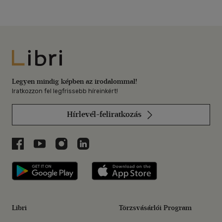
Libri
Legyen mindig képben az irodalommal!
Iratkozzon fel legfrissebb híreinkért!
Hírlevél-feliratkozás
Libri a Facebookon
Libri a Youtube-on
Libri az Instagramon
Libri a LinkedInen
Libri applikáció Szerezd meg: Google P
Libri applikáció 
Libri
Törzsvásárlói Program