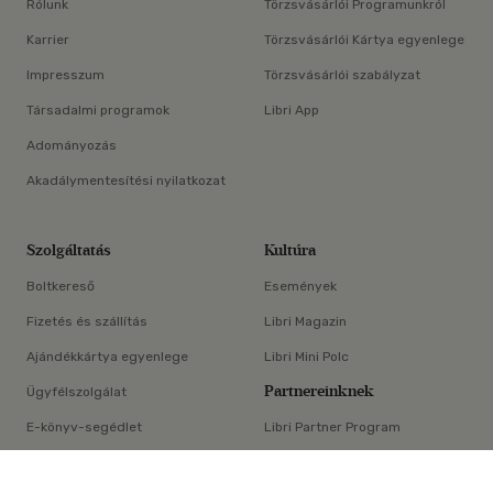
Rólunk
Törzsvásárlói Programunkról
Karrier
Törzsvásárlói Kártya egyenlege
Impresszum
Törzsvásárlói szabályzat
Társadalmi programok
Libri App
Adományozás
Akadálymentesítési nyilatkozat
Szolgáltatás
Kultúra
Boltkereső
Események
Fizetés és szállítás
Libri Magazin
Ajándékkártya egyenlege
Libri Mini Polc
Partnereinknek
Ügyfélszolgálat
E-könyv-segédlet
Libri Partner Program
×
Elállási nyilatkozat
Médiaajánlat