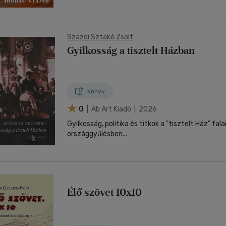
Százdi Sztakó Zsolt
Gyilkosság a tisztelt Házban
Könyv
0
| Ab Art Kiadó | 2026
Gyilkosság, politika és titkok a "tisztelt Ház" fa
országgyűlésben...
Élő szövet 10x10