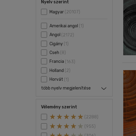
Nyelv szerint
Magyar
(20107)
Amerikai angol
(1)
Angol
(2172)
Cigány
(1)
Cseh
(8)
Francia
(163)
Holland
(2)
Horvát
(1)
több nyelv megjelenítése
Vélemény szerint
(2288)
(955)
(306)