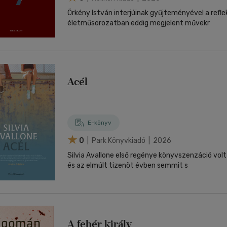
Örkény István interjúinak gyűjteményével a refl
életműsorozatban eddig megjelent művekr
Acél
E-könyv
0
| Park Könyvkiadó | 2026
Silvia Avallone első regénye könyvszenzáció vol
és az elmúlt tizenöt évben semmit s
A fehér király