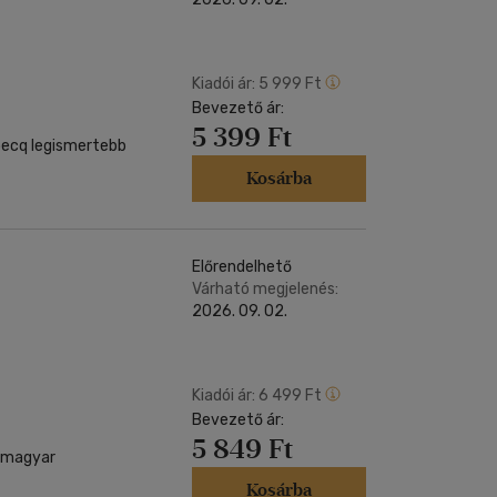
Kiadói ár:
5 999 Ft
Bevezető ár:
5 399 Ft
becq legismertebb
Kosárba
Előrendelhető
Várható megjelenés:
2026. 09. 02.
Kiadói ár:
6 499 Ft
Bevezető ár:
5 849 Ft
i magyar
Kosárba