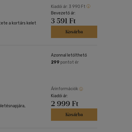
Kiadói ár:
3 990 Ft
Bevezető ár:
3 591 Ft
tete a kortárs kelet
Kosárba
Azonnal letölthető
299
pontot ér
Árinformációk
Kiadói ár:
2 999 Ft
letésnapjára,
Kosárba