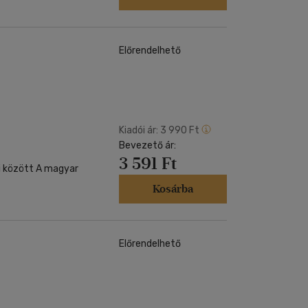
Előrendelhető
Kiadói ár:
3 990 Ft
Bevezető ár:
3 591 Ft
lai között A magyar
Kosárba
Előrendelhető