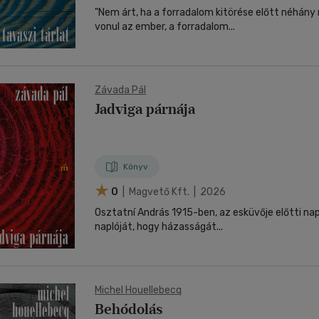
"Nem árt, ha a forradalom kitörése előtt néhány
vonul az ember, a forradalom...
Závada Pál
Jadviga párnája
Könyv
0
| Magvető Kft. | 2026
Osztatní András 1915-ben, az esküvője előtti na
naplóját, hogy házasságát...
Michel Houellebecq
Behódolás