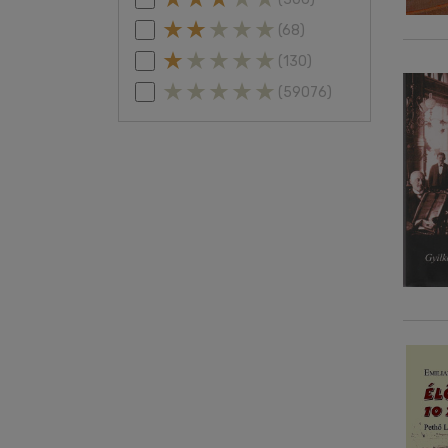
(68)
(130)
(59076)