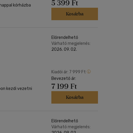
5 399 Ft
 nappal kórházba
Kosárba
Előrendelhető
Várható megjelenés:
2026. 09. 02.
Kiadói ár:
7 999 Ft
Bevezető ár:
7 199 Ft
pon kezdi vezetni
Kosárba
Előrendelhető
Várható megjelenés:
2026. 09. 02.