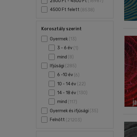
2500 Ft - 4500 Ft
(16987)
4500 Ft felett
(8538)
Korosztály szerint
Gyermek
(13)
3 - 6 év
(1)
mind
(8)
Ifjúsági
(285)
6 -10 év
(6)
10 - 14 év
(22)
14 - 18 év
(130)
mind
(117)
Gyermek és ifjúsági
(35)
Felnőtt
(21203)