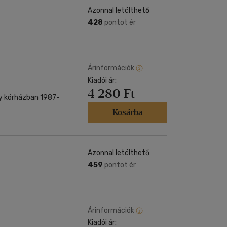
Azonnal letölthető
428
pontot ér
Árinformációk
Kiadói ár:
4 280 Ft
egy kórházban 1987-
Kosárba
Azonnal letölthető
459
pontot ér
Árinformációk
Kiadói ár: