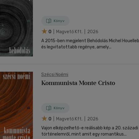
Könyv
0
| Magvető Kft. | 2026
A 2015-ben megjelent Behódolás Michel Houelle
és legvitatottabb regénye, amely...
Szécsi Noémi
Kommunista Monte Cristo
Könyv
0
| Magvető Kft. | 2026
Vajon elképzelhető-e reálisabb kép a 20. század
történelemről, mint amit egy romantikus...