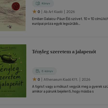
Könyv
0
| Ab Art Kiadó | 2026
Emilian Galaicu-Păun Élő szövet. 10 × 10 című kö
európai próza egyik legsűrűbb...
Tényleg szeretem a jalapenót
E-könyv
0
| Athenaeum Kiadó Kft. | 2026
A tigrist vagy a mókust vegyük meg a gyerek szü
amikor a párunk bejelenti, hogy másba s