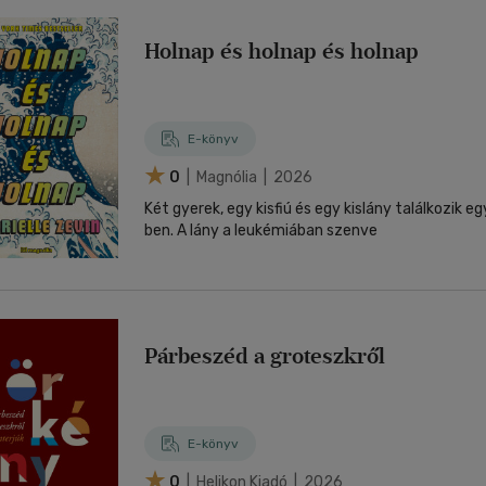
Holnap és holnap és holnap
E-könyv
0
| Magnólia | 2026
Két gyerek, egy kisfiú és egy kislány találkozik 
ben. A lány a leukémiában szenve
Párbeszéd a groteszkről
E-könyv
0
| Helikon Kiadó | 2026