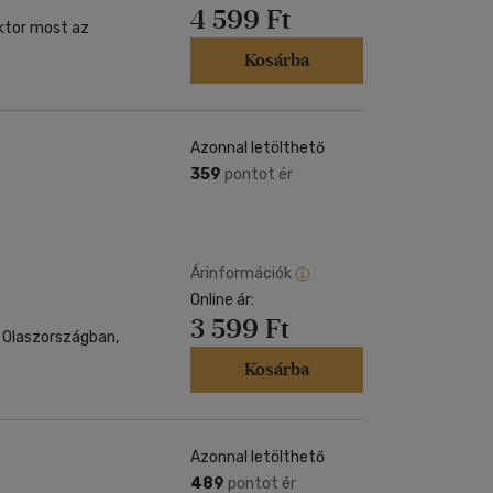
4 599 Ft
ektor most az
Kosárba
Azonnal letölthető
359
pontot ér
Árinformációk
Online ár:
3 599 Ft
t Olaszországban,
Kosárba
Azonnal letölthető
489
pontot ér