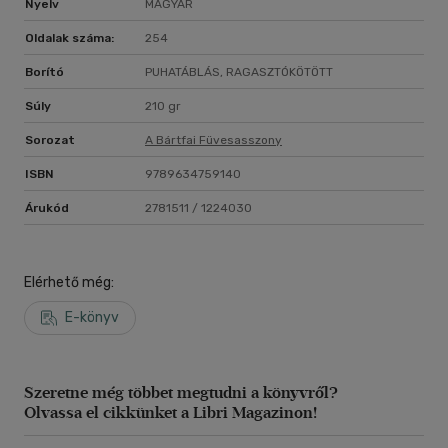
Nyelv
MAGYAR
Oldalak száma:
254
Borító
PUHATÁBLÁS, RAGASZTÓKÖTÖTT
Súly
210 gr
Sorozat
A Bártfai Füvesasszony
ISBN
9789634759140
Árukód
2781511 / 1224030
Elérhető még:
E-könyv
Szeretne még többet megtudni a könyvről?
Olvassa el cikkünket a Libri Magazinon!