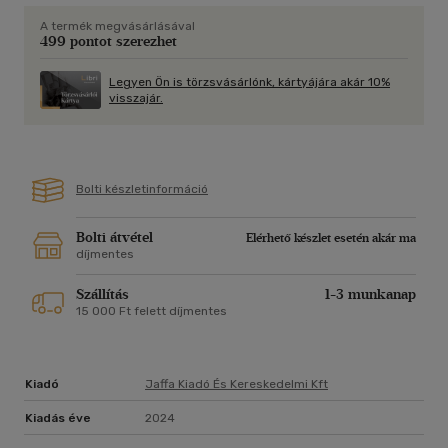
betege, Andreas között fellángol a szenvedély. Ám a két
A termék megvásárlásával
külhoni férfi újabb fenyegető gyanúba keveredik: nem elég a
499 pontot szerezhet
gyilkosság, hamis pénz bukkan fel Bártfán. Márpedig Mátyás
király a pénzhamisítókat kíméletlenül üldözi és halállal
Legyen Ön is törzsvásárlónk, kártyájára akár 10%
bünteti. Zsófia komoly dilemma elé kerül: a szívére vagy az
visszajár.
eszére hallgasson?
Papp Noémi letehetetlenül izgalmas romantikus
kalandregénye a Mátyás-korabeli Bártfára repíti el olvasóját,
Bolti készletinformáció
ízelítőt adva a régi korok mindennapjaiból.
Bolti átvétel
Elérhető készlet esetén akár ma
díjmentes
Szállítás
1-3 munkanap
15 000 Ft felett díjmentes
Kiadó
Jaffa Kiadó És Kereskedelmi Kft
Kiadás éve
2024