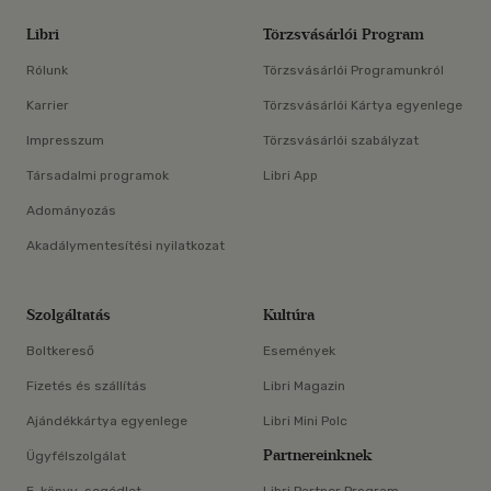
Libri
Törzsvásárlói Program
Rólunk
Törzsvásárlói Programunkról
Karrier
Törzsvásárlói Kártya egyenlege
Impresszum
Törzsvásárlói szabályzat
Társadalmi programok
Libri App
Adományozás
Akadálymentesítési nyilatkozat
Szolgáltatás
Kultúra
Boltkereső
Események
Fizetés és szállítás
Libri Magazin
Ajándékkártya egyenlege
Libri Mini Polc
Partnereinknek
Ügyfélszolgálat
E-könyv-segédlet
Libri Partner Program