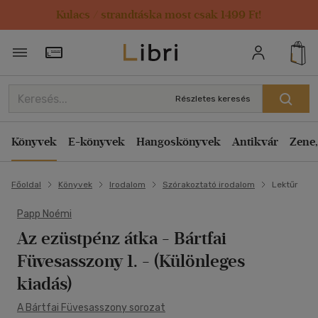
Kulacs / strandtáska most csak 1499 Ft!
Törzsvásárlói Kártya adatai
Részletes keresés
Könyvek
E-könyvek
Hangoskönyvek
Antikvár
Zene,
Főoldal
Könyvek
Irodalom
Szórakoztató irodalom
Lektűr
Papp Noémi
Az ezüstpénz átka
- Bártfai
Füvesasszony 1. - (Különleges
kiadás)
A Bártfai Füvesasszony sorozat