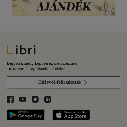
Libri
Legyen mindig képben az irodalommal!
Iratkozzon fel legfrissebb híreinkért!
Hírlevél-feliratkozás
Libri a Facebookon
Libri a Youtube-on
Libri az Instagramon
Libri a LinkedInen
Libri applikáció Szerezd meg: Google P
Libri applikáció 