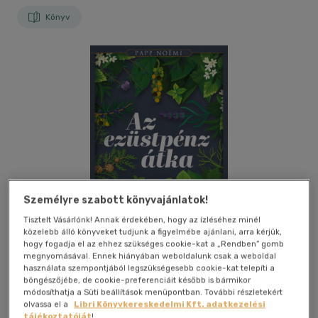
Könyv
Személyre szabott könyvajánlatok!
Tisztelt Vásárlónk! Annak érdekében, hogy az ízléséhez minél
közelebb álló könyveket tudjunk a figyelmébe ajánlani, arra kérjük,
hogy fogadja el az ehhez szükséges cookie-kat a „Rendben” gomb
megnyomásával. Ennek hiányában weboldalunk csak a weboldal
használata szempontjából legszükségesebb cookie-kat telepíti a
böngészőjébe, de cookie-preferenciáit később is bármikor
Kívánságlistához adom
Megosztom
módosíthatja a Süti beállítások menüpontban. További részletekért
olvassa el a
Libri Könyvkereskedelmi Kft. adatkezelési
tájékoztatóját
!