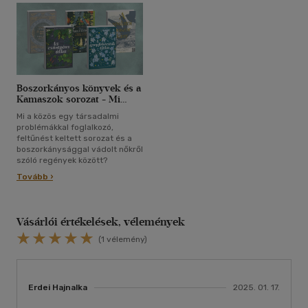
Boszorkányos könyvek és a
Kamaszok sorozat - Mi
közük a modern
Mi a közös egy társadalmi
nőellenességhez?
problémákkal foglalkozó,
feltűnést keltett sorozat és a
boszorkánysággal vádolt nőkről
szóló regények között?
Tovább ›
Vásárlói értékelések, vélemények
(1 vélemény)
Erdei Hajnalka
2025. 01. 17.