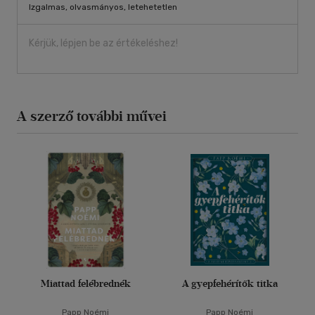
Izgalmas, olvasmányos, letehetetlen
Kérjük, lépjen be az értékeléshez!
A szerző további művei
Miattad felébrednék
A gyepfehérítők titka
Papp Noémi
Papp Noémi