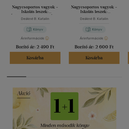
Nagycsoportos vagyok -
Nagycsoportos vagyok -
Iskolás leszek:
Iskolás leszek:
Íráselőkészítő munkafüzet
Matematikát előkészítő
Deákné B. Katalin
Deákné B. Katalin
munkafüzet
Könyv
Könyv
Árinformációk
Árinformációk
Borító ár:
2 490 Ft
Borító ár:
2 600 Ft
Kosárba
Kosárba