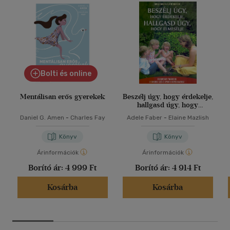
Bolti és online
Mentálisan erős gyerekek
Beszélj úgy, hogy érdekelje,
hallgasd úgy, hogy
elmesélje
Daniel G. Amen
-
Charles Fay
Adele Faber
-
Elaine Mazlish
Könyv
Könyv
Árinformációk
Árinformációk
Borító ár:
4 999 Ft
Borító ár:
4 914 Ft
Kosárba
Kosárba