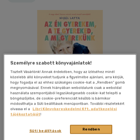
Személyre szabott könyvajánlatok!
Tisztelt Vásárlónk! Annak érdekében, hogy az ízléséhez minél
közelebb álló könyveket tudjunk a figyelmébe ajánlani, arra kérjük,
hogy fogadja el az ehhez szükséges cookie-kat a „Rendben” gomb
megnyomásával. Ennek hiányában weboldalunk csak a weboldal
használata szempontjából legszükségesebb cookie-kat telepíti a
böngészőjébe, de cookie-preferenciáit később is bármikor
módosíthatja a Süti beállítások menüpontban. További részletekért
olvassa el a
Libri Könyvkereskedelmi Kft. adatkezelési
tájékoztatóját
!
Kívánságlistához adom
Megosztom
Rendben
Süti beállítások
(2 vélemény)