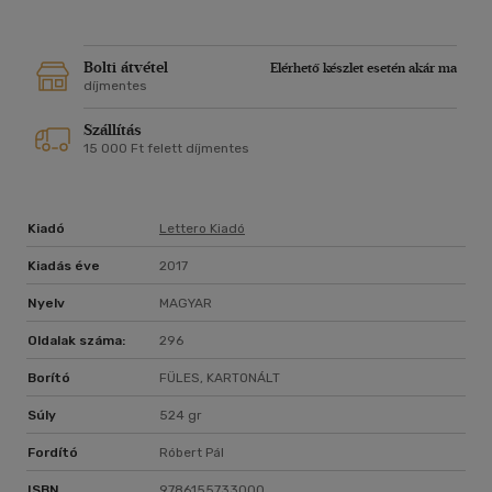
Végre egy tudósi megalapozottsággal írt, praktikus és
álszentségektől mentes nevelési tanácsadó a modern szülők
számára.
Bolti átvétel
Elérhető készlet esetén akár ma
díjmentes
Szállítás
15 000 Ft felett díjmentes
Kiadó
Lettero Kiadó
Kiadás éve
2017
Nyelv
MAGYAR
Oldalak száma:
296
Borító
FÜLES, KARTONÁLT
Súly
524 gr
Fordító
Róbert Pál
ISBN
9786155733000