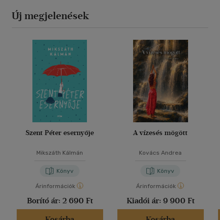
Új megjelenések
Szent Péter esernyője
A vízesés mögött
Mikszáth Kálmán
Kovács Andrea
Könyv
Könyv
Árinformációk
Árinformációk
Borító ár:
2 690 Ft
Kiadói ár:
9 900 Ft
Kosárba
Kosárba