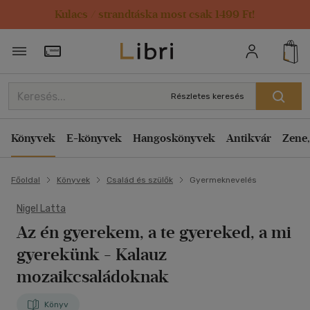
Kulacs / strandtáska most csak 1499 Ft!
Törzsvásárlói Kártya adatai
Részletes keresés
Könyvek
E-könyvek
Hangoskönyvek
Antikvár
Zene,
Főoldal
Könyvek
Család és szülők
Gyermeknevelés
Nigel Latta
Az én gyerekem, a te gyereked, a mi
gyerekünk
- Kalauz
mozaikcsaládoknak
Könyv