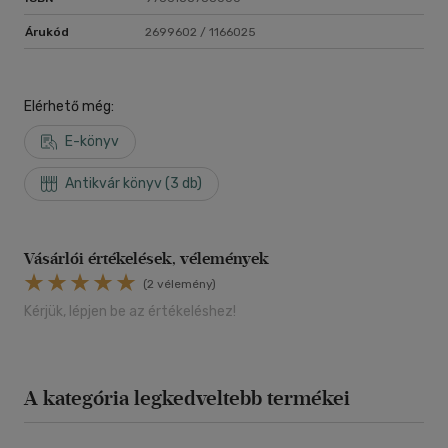
Árukód
2699602 / 1166025
Elérhető még:
E-könyv
Antikvár könyv (3 db)
Vásárlói értékelések, vélemények
(2 vélemény)
Kérjük, lépjen be az értékeléshez!
A kategória legkedveltebb termékei