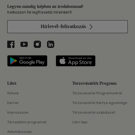
Legyen mindig képben az irodalommal!
Iratkozzon fel legfrissebb híreinkért!
Hírlevél-feliratkozás
Libri a Facebookon
Libri a Youtube-on
Libri az Instagramon
Libri a LinkedInen
Libri applikáció Szerezd meg: Google P
Libri applikáció 
Libri
Törzsvásárlói Program
Rólunk
Törzsvásárlói Programunkról
Karrier
Törzsvásárlói Kártya egyenlege
Impresszum
Törzsvásárlói szabályzat
Társadalmi programok
Libri App
Adományozás