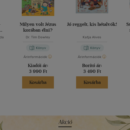
-
Milyen volt Jézus
Jó reggelt, kis hétalvók!
S
korában élni?
nda
Dr. Tim Dowley
Katja Alves
Könyv
Könyv
Árinformációk
Árinformációk
Kiadói ár:
Borító ár:
3 990 Ft
3 490 Ft
Kosárba
Kosárba