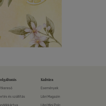
olgáltatás
Kultúra
ltkereső
Események
zetés és szállítás
Libri Magazin
ándékkártya
Libri Mini Polc