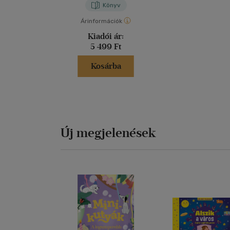
Könyv
Árinformációk
Kiadói ár:
5 499 Ft
Kosárba
Új megjelenések