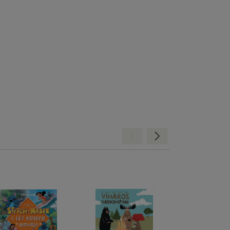
Hátra
Előre