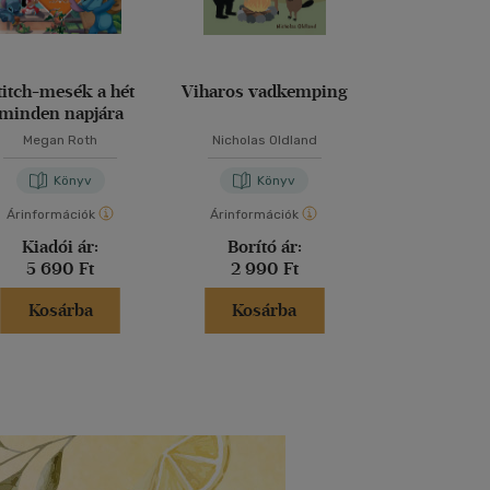
titch-mesék a hét
Viharos vadkemping
Ciczvarek Biri
minden napjára
2. - Biri és
Bűnügyi I
Megan Roth
Nicholas Oldland
Kántor K
Könyv
Könyv
Kön
Árinformációk
Árinformációk
Árinformáci
Kiadói ár:
Borító ár:
Kiadói 
5 690 Ft
2 990 Ft
2 990 
Kosárba
Kosárba
Kosár