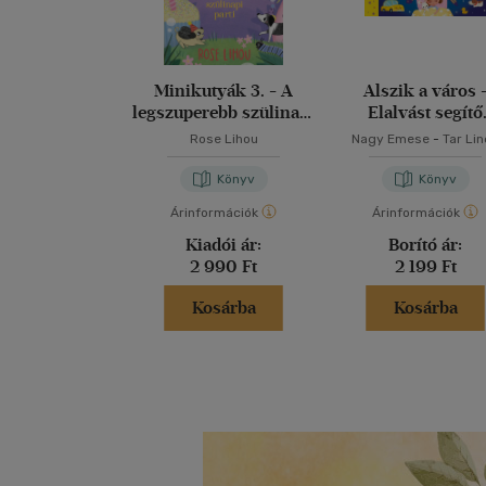
Minikutyák 3. - A
Alszik a város 
legszuperebb szülinapi
Elalvást segítő
parti
könyvecske
Rose Lihou
Nagy Emese
-
Tar Li
Könyv
Könyv
Árinformációk
Árinformációk
Kiadói ár:
Borító ár:
2 990 Ft
2 199 Ft
Kosárba
Kosárba