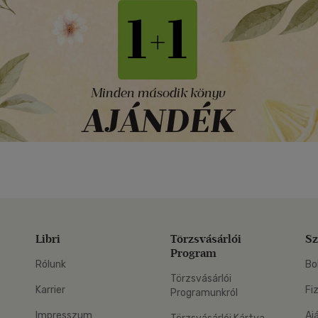
Libri
Törzsvásárlói
Sz
Program
Rólunk
Bo
Törzsvásárlói
Karrier
Fi
Programunkról
Impresszum
Aj