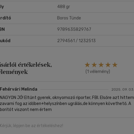
vier Castillo feszült lélektani krimijéből a Netflix készített mozgókép
ly
488 gr
aptációt Az eltűnt lány címmel, és az első évad sikere után a
nyvsorozat második része, A lélekjáték is feldolgozásra került.
rdító
Boros Tünde
BN
9789635829767
rukód
2794561 / 1232513
ásárlói értékelések,
élemények
(1 vélemény)
Fehérvári Melinda
2025. 09. 03
NAGYON JÓ! Eltűnt gyerek, oknyomozó riporter, FBI. Elsőre azt hittem
zavarni fog az időben+helyszínben ugrálás,de könnyen követhető. A
boritót viszont nem értem
Kérjük, lépjen be az értékeléshez!